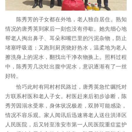
陈秀芳的子女都在外地，老人独自居住。熟知
情况的唐秀英到家后一刻也没有停歇。她先细心地
帮老人掏出鼻子、耳朵和嘴巴里的污泥杂物，防止
堵塞呼吸道；又跑到厨房烧好热水，温柔地为老人
擦洗身上的泥水，翻找出干净衣物换上。照料过程
中，陈秀芳几次吐出腹中泥水，意识逐渐有了一丝
好转。
恰巧此时有同村村民路过，唐秀英急忙嘱托对
方联系村医和老人子女。村医赶来后初步诊断，陈
秀芳因溺水受寒，身体状况极差，双肺可能感染，
情况不容乐观。家人闻讯后迅速将老人送往洪泽区
人民医院，后又转至淮安市第一人民医院重症监护