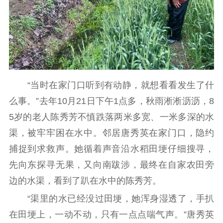
记者之家
品牌栏目
文化文艺
精品生产
文化惠民
文化传承
文化交流
体制改革
文化产业
“当时在家门口听到有动静，就想看看发生了什
紫金文化艺术节
品牌活动
紫艺舞台
么事。”去年10月21日下午1点多，秋雨淅淅沥沥，8
精神文明
5岁的老人陈秀芳不慎跌落两米多宽、一米多深的水
渠，被牢牢困在水中。邻居唐秀英在家门口，隐约
文明创建
文明实践
文明培育
捕捉到求救声。她循着声音沿水稻田埂仔细搜寻，
先进典型
先向东探寻无果，又向南跋涉，最终在自家农田旁
社会宣传
边的水渠，看到了趴在水中的陈秀芳。
“渠里的水已经没过田埂，她浑身湿透了，手扒
思想政治教育
爱国主义教育
全民国防教育
在田埂上，一动不动，只有一点点喘气声。”唐秀英
红色资源保护利