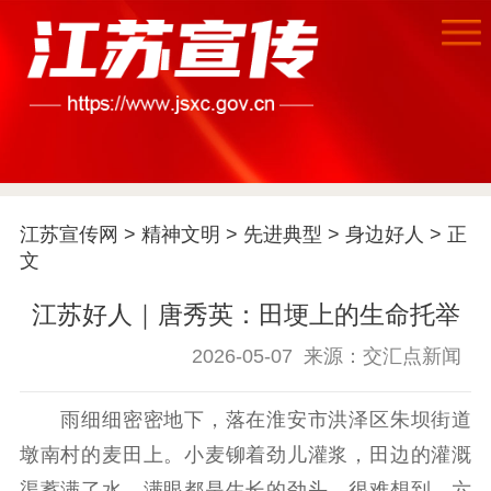
江苏宣传网
>
精神文明
>
先进典型
>
身边好人
> 正
文
江苏好人｜唐秀英：田埂上的生命托举
首页
2026-05-07
来源：交汇点新闻
江苏要闻
雨细细密密地下，落在淮安市洪泽区朱坝街道
墩南村的麦田上。小麦铆着劲儿灌浆，田边的灌溉
公示公告
渠蓄满了水，满眼都是生长的劲头。很难想到，六