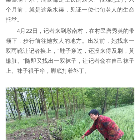
通知公告
信息公开制度
信息公开指南
个月前，就是这条水渠，见证一位七旬老人的生命
信息公开年度报
托举。
告
政策法规
4月22日，记者来到墩南村，在村民唐秀英的带
工作动态
领下，步行前往她救人的地方。出发前，她找来一
双雨靴让记者换上，“鞋子穿过，还没来得及刷，莫
理论武装
嫌脏。”随即又找出一双袜子，让记者套在自己袜子
上。袜子很干净，脚底打着补丁。
理论学习
宣传宣讲
研究阐释
哲学社科
社科强省
工作通知
成果集萃
江苏文脉
资料下载
新闻宣传
主题宣传
对外宣传
新闻发布