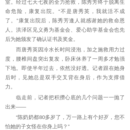
室。经过七天七夜的全力抢救，陈秀芳终于脱离生
命危险，康复出院。“不是唐秀英，我就活不成
了。”康复出院后，陈秀芳逢人就感谢她的救命恩
人。洪泽区见义勇为基金会、爱心助学基金会也先
后为她颁发了确认证书及奖金。
而唐秀英因冷水长时间浸泡，加之施救用力过
度，腰椎间盘突出复发，卧床休养了一周多才勉强
下地。即使半年过去，依然没好透。记者跟在她身
后时，见她总是双手交叉背在身后，作为支撑借
力。
临走前，记者把积攒心底的几个问题一一抛了
出来——
“陈奶奶都80多岁了，万一路上有个好歹，您不
怕她的子女怪在你身上吗？”