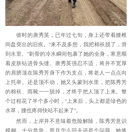
数据资源
公共服务
新时代公民素养
新闻出版
作品著作权
彼时的唐秀英，已年过七旬，身上还带着腰椎
提升资源库
政务服务
登记服务
间盘突出的旧疾。“来不及多想，我把棉袄脱了，滑
科研创新
智库服务
文艺创作
服务管理平台
管理平台
服务管理
到水里。”刺骨的冷水瞬间包裹了她的全身，寒意顺
文化产业
数字出版
新闻发布工作备
着皮肤钻进骨头缝。唐秀英强忍不适，将并不宽厚
统计分析
审读服务
案管理系统
的肩膀顶在陈秀芳身下作为支点，将老人一点点向
电影
理论宣讲
政工继续教育学
上托举。还是顶不动，她又头蒙到水里，把陈秀芳
服务
共建共享平台
习平台
的棉袄、雨靴一一脱掉，才终于把人顶了上来。整
责任编辑注册
业务申报系统
个过程花了半个多小时，“上来后，头上都是绿色的
水草，腰也疼得快站不起来了”。
然而，上岸并不意味着危险解除，陈秀芳意识
模糊，十分危急，而且怎么回去还是个问题。她将