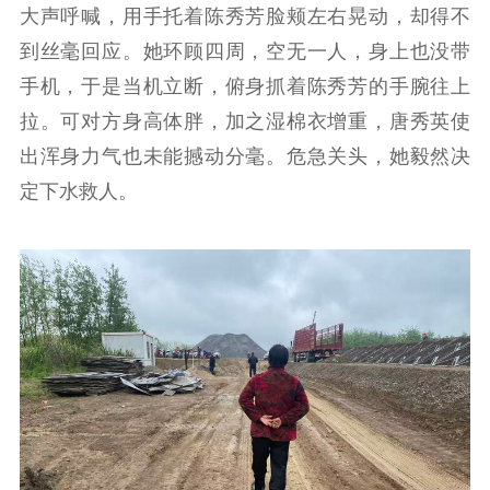
用
大声呼喊，用手托着陈秀芳脸颊左右晃动，却得不
到丝毫回应。她环顾四周，空无一人，身上也没带
新闻出版
手机，于是当机立断，俯身抓着陈秀芳的手腕往上
精品出版
全民阅读
出版监管
拉。可对方身高体胖，加之湿棉衣增重，唐秀英使
扫黄打非
出浑身力气也未能撼动分毫。危急关头，她毅然决
定下水救人。
电影工作
电影创作
电影市场
机关党建
党建要闻
学习在线
文化人才
紫金人才
职称评审