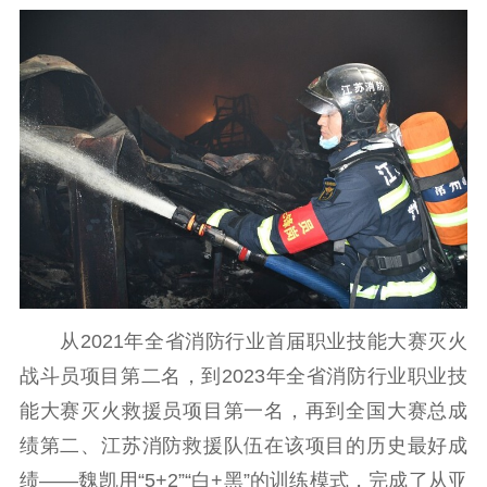
思想政治教育
爱国主义教育
全民国防教育
红色资源保护利
用
新闻出版
精品出版
全民阅读
出版监管
扫黄打非
电影工作
电影创作
电影市场
从2021年全省消防行业首届职业技能大赛灭火
机关党建
战斗员项目第二名，到2023年全省消防行业职业技
党建要闻
学习在线
能大赛灭火救援员项目第一名，再到全国大赛总成
绩第二、江苏消防救援队伍在该项目的历史最好成
文化人才
绩——魏凯用“5+2”“白+黑”的训练模式，完成了从亚