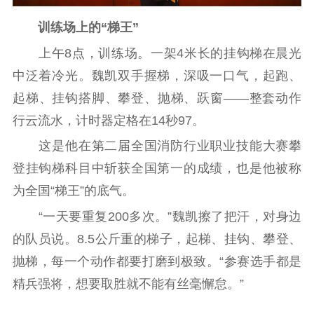
新闻宣传
训练场上的“梯王”
主题宣传
对外宣传
新闻发布
上午8点，训练场。一架4米长的挂钩梯在晨光
记者之家
品牌栏目
中泛着冷光。魏凯双手握梯，深吸一口气，起跑、
文化文艺
起梯、挂钩搭脚、攀登、抛梯、跃窗——整套动作
行云流水，计时器定格在14秒97。
精品生产
文化惠民
文化传承
这是他在第二届全国消防行业职业技能大赛攀
文化交流
体制改革
文化产业
登挂钩梯科目中斩获全国第一的成绩，也是他被称
紫金文化艺术节
品牌活动
紫艺舞台
为全国“梯王”的底气。
精神文明
“一天要重复200多次。”魏凯擦了把汗，对身边
文明创建
文明实践
文明培育
的队员说。8.5公斤重的梯子，起梯、挂钩、攀登、
先进典型
抛梯，每一个动作都要打磨到极致。“参赛选手都是
精兵强将，想要取胜就不能有丝毫懈怠。”
社会宣传