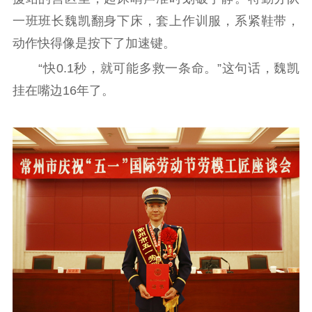
一班班长魏凯翻身下床，套上作训服，系紧鞋带，
公示公告
动作快得像是按下了加速键。
通知公告
信息公开制度
信息公开指南
“快0.1秒，就可能多救一条命。”这句话，魏凯
信息公开年度报
挂在嘴边16年了。
告
政策法规
工作动态
理论武装
理论学习
宣传宣讲
研究阐释
哲学社科
社科强省
工作通知
成果集萃
江苏文脉
资料下载