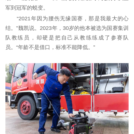
紫金人才
职称评审
军到冠军的蜕变。
“2021年因为腰伤无缘国赛，那是我最大的心
数据资源
结。”魏凯说。2023年，30岁的他本被选为国赛集训
公共服务
队教练员，却硬是把自己从教练练成了参赛队
新时代公民素养
新闻出版
作品著作权
员。“年龄不是借口，标准不能降低。”
提升资源库
政务服务
登记服务
科研创新
智库服务
文艺创作
服务管理平台
管理平台
服务管理
文化产业
数字出版
新闻发布工作备
统计分析
审读服务
案管理系统
电影
理论宣讲
政工继续教育学
服务
共建共享平台
习平台
责任编辑注册
业务申报系统