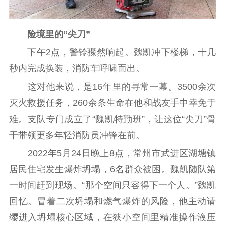
险境里的“尖刀”
下午2点，警铃骤然响起。魏凯冲下楼梯，十几
秒内完成换装，消防车呼啸而出。
这对他来说，是16年里的寻常一幕。3500余次
灭火救援任务，260余条生命在他和战友手中幸免于
难。支队专门成立了“魏凯特勤班”，让这位“尖刀”骨
干带领更多年轻消防员冲锋在前。
2022年5月24日晚上8点，常州市武进区湖塘镇
居民住宅发生爆炸坍塌，6名群众被困。魏凯随队第
一时间赶到现场。“那个空间只容得下一个人。”魏凯
回忆。冒着二次坍塌和燃气爆炸的风险，他主动请
缨进入坍塌核心区域，在狭小空间里精准操作液压