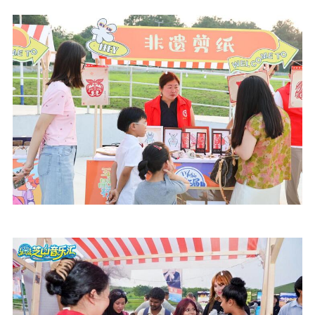
文化文艺
精品生产
文化惠民
文化传承
文化交流
体制改革
文化产业
紫金文化艺术节
品牌活动
紫艺舞台
精神文明
文明创建
文明实践
文明培育
先进典型
社会宣传
思想政治教育
爱国主义教育
全民国防教育
红色资源保护利
用