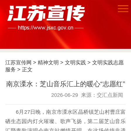
江苏宣传网
>
精神文明
>
文明实践
>
文明实践志愿
服务
> 正文
首页
南京溧水：芝山音乐汇上的暖心“志愿红”
江苏要闻
2026-06-29
来源：交汇点新闻
公示公告
6月27日晚，南京市溧水区晶桥镇芝山村曹庄富
硒生态园内灯火璀璨、歌声飞扬，第二届芝山音乐
通知公告
信息公开制度
信息公开指南
汇暨青歌演唱会南京站燃情开唱。在这场传统非遗