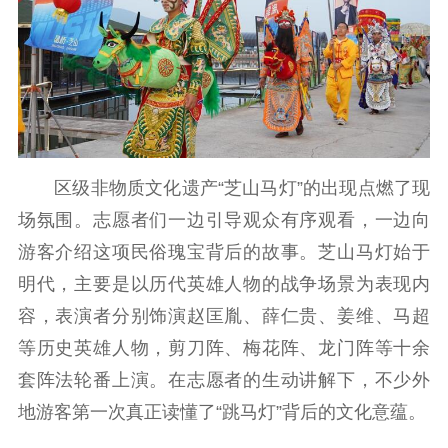
公共服务
新时代公民素养
新闻出版
作品著作权
提升资源库
政务服务
登记服务
科研创新
智库服务
文艺创作
服务管理平台
管理平台
服务管理
文化产业
数字出版
新闻发布工作备
区级非物质文化遗产“芝山马灯”的出现点燃了现
统计分析
审读服务
案管理系统
场氛围。志愿者们一边引导观众有序观看，一边向
电影
理论宣讲
政工继续教育学
服务
共建共享平台
习平台
游客介绍这项民俗瑰宝背后的故事。芝山马灯始于
责任编辑注册
业务申报系统
明代，主要是以历代英雄人物的战争场景为表现内
容，表演者分别饰演赵匡胤、薛仁贵、姜维、马超
等历史英雄人物，剪刀阵、梅花阵、龙门阵等十余
套阵法轮番上演。在志愿者的生动讲解下，不少外
地游客第一次真正读懂了“跳马灯”背后的文化意蕴。