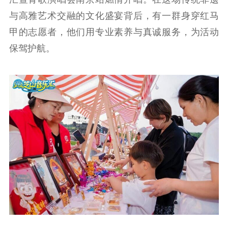
信息公开年度报
与高雅艺术交融的文化盛宴背后，有一群身穿红马
告
政策法规
甲的志愿者，他们用专业素养与真诚服务，为活动
工作动态
保驾护航。
理论武装
理论学习
宣传宣讲
研究阐释
哲学社科
社科强省
工作通知
成果集萃
江苏文脉
资料下载
新闻宣传
主题宣传
对外宣传
新闻发布
记者之家
品牌栏目