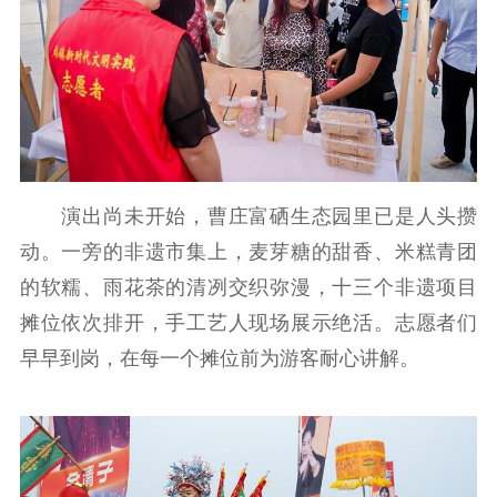
新闻出版
精品出版
全民阅读
出版监管
扫黄打非
电影工作
电影创作
电影市场
演出尚未开始，曹庄富硒生态园里已是人头攒
动。一旁的非遗市集上，麦芽糖的甜香、米糕青团
机关党建
的软糯、雨花茶的清冽交织弥漫，十三个非遗项目
党建要闻
学习在线
摊位依次排开，手工艺人现场展示绝活。志愿者们
文化人才
早早到岗，在每一个摊位前为游客耐心讲解。
紫金人才
职称评审
数据资源