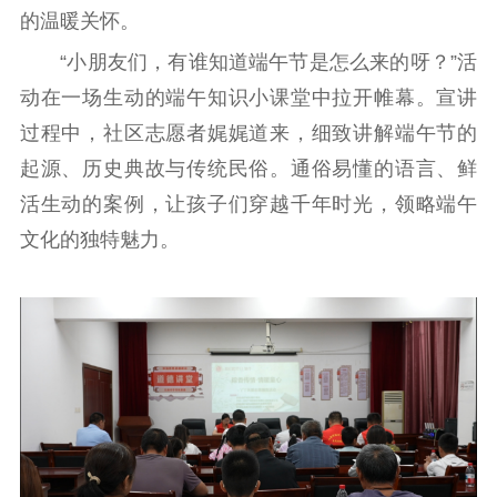
的温暖关怀。
新时代公民素养
新闻出版
作品著作权
“小朋友们，有谁知道端午节是怎么来的呀？”活
提升资源库
政务服务
登记服务
动在一场生动的端午知识小课堂中拉开帷幕。宣讲
科研创新
智库服务
文艺创作
过程中，社区志愿者娓娓道来，细致讲解端午节的
服务管理平台
管理平台
服务管理
起源、历史典故与传统民俗。通俗易懂的语言、鲜
文化产业
数字出版
新闻发布工作备
统计分析
审读服务
案管理系统
活生动的案例，让孩子们穿越千年时光，领略端午
电影
理论宣讲
政工继续教育学
文化的独特魅力。
服务
共建共享平台
习平台
责任编辑注册
业务申报系统