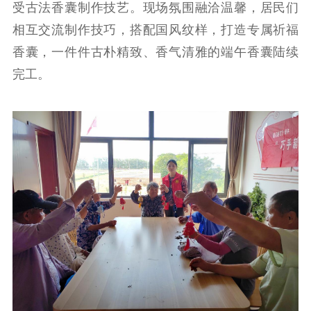
受古法香囊制作技艺。现场氛围融洽温馨，居民们
文化文艺
相互交流制作技巧，搭配国风纹样，打造专属祈福
精品生产
文化惠民
文化传承
香囊，一件件古朴精致、香气清雅的端午香囊陆续
文化交流
体制改革
文化产业
完工。
紫金文化艺术节
品牌活动
紫艺舞台
精神文明
文明创建
文明实践
文明培育
先进典型
社会宣传
思想政治教育
爱国主义教育
全民国防教育
红色资源保护利
用