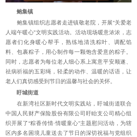
新闻出版
鲍集镇
精品出版
全民阅读
出版监管
鲍集镇组织志愿者走进镇敬老院，开展“关爱老
扫黄打非
人端午暖心”文明实践活动。活动现场暖意浓浓，志
电影工作
愿者们化身暖心帮手，熟练地清洗粽叶、调配馅
电影创作
电影市场
料、包裹粽子，用心制作每一颗饱含爱意的粽子。
同时，志愿者为每位老人细心系上寓意平安顺遂、
机关党建
祛病祈福的五彩绳，轻柔的动作、温暖的话语，让
党建要闻
学习在线
老人们真切感受到节日的温馨与社会的关怀。
盱城街道
文化人才
在新湾社区新时代文明实践站，盱城街道联合
紫金人才
职称评审
中国人民财产保险股份有限公司盱眙支公司精心组
数据资源
织开展了“粽香传情·情暖童心”主题慰问活动，为辖
区内多名困境儿童送去了节日的深切祝福与党组织
公共服务