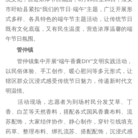
告
政策法规
市盱眙县紧扣“我们的节日·端午”主题，广泛开展形
式多样、各具特色的端午节主题活动，让传统节日
工作动态
既有文化底蕴，又有民生温度，营造浓厚温馨的端
午节日氛围。
理论武装
管仲镇
理论学习
宣传宣讲
研究阐释
管仲镇集中开展“端午香囊DIY”文明实践活动，
哲学社科
以民俗体验、手工创作、暖心慰问等多元形式，让
辖区群众沉浸式感受传统节日魅力，传递新时代文
社科强省
工作通知
成果集萃
明温情。
江苏文脉
资料下载
活动现场，志愿者为到场村民分发艾草、丁
新闻宣传
香、白芷等天然香料，搭配各式国风香囊布料、流
主题宣传
对外宣传
新闻发布
苏配饰，大家结伴协作、静心制作，穿针引线填充
记者之家
品牌栏目
药草、整理布料、绑扎流苏、搭配配饰，沉浸式感