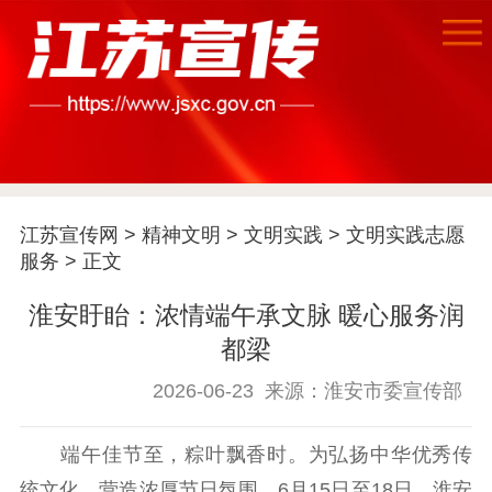
江苏宣传网
>
精神文明
>
文明实践
>
文明实践志愿
服务
> 正文
首页
淮安盱眙：浓情端午承文脉 暖心服务润
江苏要闻
都梁
2026-06-23
来源：淮安市委宣传部
公示公告
端午佳节至，粽叶飘香时。为弘扬中华优秀传
通知公告
信息公开制度
信息公开指南
统文化，营造浓厚节日氛围，6月15日至18日，淮安
信息公开年度报