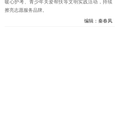
暖心护考、青少年关爱帮扶等文明实践活动，持续
精神文明
擦亮志愿服务品牌。
文明创建
文明实践
文明培育
编辑：秦春凤
先进典型
社会宣传
思想政治教育
爱国主义教育
全民国防教育
红色资源保护利
用
新闻出版
精品出版
全民阅读
出版监管
扫黄打非
电影工作