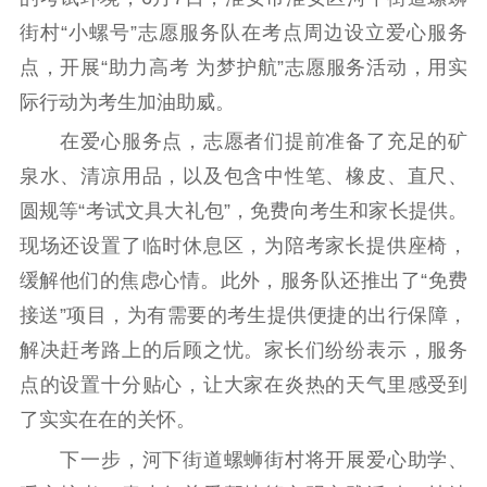
理论学习
宣传宣讲
研究阐释
街村“小螺号”志愿服务队在考点周边设立爱心服务
点，开展“助力高考 为梦护航”志愿服务活动，用实
哲学社科
际行动为考生加油助威。
社科强省
工作通知
成果集萃
在爱心服务点，志愿者们提前准备了充足的矿
江苏文脉
资料下载
泉水、清凉用品，以及包含中性笔、橡皮、直尺、
圆规等“考试文具大礼包”，免费向考生和家长提供。
新闻宣传
现场还设置了临时休息区，为陪考家长提供座椅，
主题宣传
对外宣传
新闻发布
缓解他们的焦虑心情。此外，服务队还推出了“免费
记者之家
品牌栏目
接送”项目，为有需要的考生提供便捷的出行保障，
文化文艺
解决赶考路上的后顾之忧。家长们纷纷表示，服务
点的设置十分贴心，让大家在炎热的天气里感受到
精品生产
文化惠民
文化传承
了实实在在的关怀。
文化交流
体制改革
文化产业
下一步，河下街道螺蛳街村将开展爱心助学、
紫金文化艺术节
品牌活动
紫艺舞台