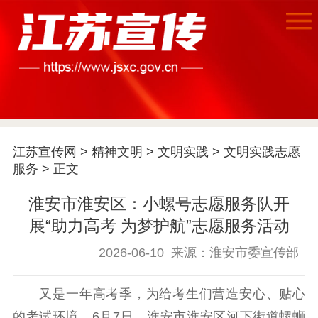
首页
江苏要闻
江苏宣传网
>
精神文明
>
文明实践
>
文明实践志愿
公示公告
服务
> 正文
通知公告
信息公开制度
信息公开指南
淮安市淮安区：小螺号志愿服务队开
信息公开年度报
展“助力高考 为梦护航”志愿服务活动
告
政策法规
2026-06-10
来源：淮安市委宣传部
工作动态
又是一年高考季，为给考生们营造安心、贴心
理论武装
的考试环境，6月7日，淮安市淮安区河下街道螺蛳