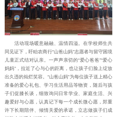
精品生产
文化惠民
文化传承
文化交流
体制改革
文化产业
紫金文化艺术节
品牌活动
紫艺舞台
精神文明
文明创建
文明实践
文明培育
活动现场暖意融融、温情四溢。在学校师生共
先进典型
同见证下，盱眙农商行“山爸山妈”志愿者与留守困境
儿童正式结对认亲。一声声亲切的“爱心爸爸”“爱心
社会宣传
妈妈”，拉近了心与心的距离，也让孩子们脸上绽放
思想政治教育
爱国主义教育
全民国防教育
出久违的灿烂笑容。“山爸山妈”为每位孩子送上精心
红色资源保护利
准备的爱心礼包、学习生活用品等物资，随后与孩
用
子们促膝长谈，细致询问日常学业、家庭生活、兴
趣爱好与心愿，认真记下每一个成长微心愿，郑重
新闻出版
许下长期陪伴、倾情关爱的承诺，立志做孩子们成
精品出版
全民阅读
出版监管