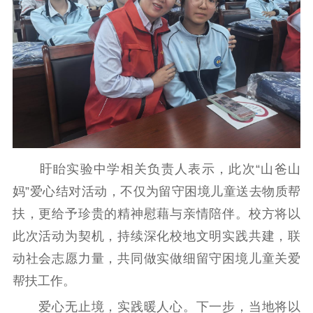
提升资源库
政务服务
登记服务
科研创新
智库服务
文艺创作
服务管理平台
管理平台
服务管理
文化产业
数字出版
新闻发布工作备
统计分析
审读服务
案管理系统
电影
理论宣讲
政工继续教育学
服务
共建共享平台
习平台
责任编辑注册
业务申报系统
盱眙实验中学相关负责人表示，此次“山爸山
妈”爱心结对活动，不仅为留守困境儿童送去物质帮
扶，更给予珍贵的精神慰藉与亲情陪伴。校方将以
此次活动为契机，持续深化校地文明实践共建，联
动社会志愿力量，共同做实做细留守困境儿童关爱
帮扶工作。
爱心无止境，实践暖人心。下一步，当地将以