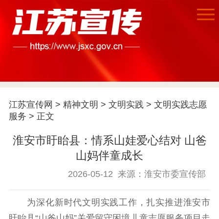
首页
江苏宣传网
>
精神文明
>
文明实践
>
文明实践志愿
服务
> 正文
江苏要闻
淮安市盱眙县：情系山娃爱心结对 山爸
公示公告
山妈伴童成长
2026-05-12
来源：淮安市委宣传部
通知公告
信息公开制度
信息公开指南
信息公开年度报
为深化新时代文明实践工作，扎实推进淮安市
告
政策法规
盱眙县“山爸山妈”关爱留守困境儿童志愿服务项目走