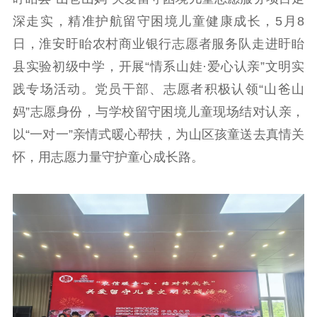
工作动态
深走实，精准护航留守困境儿童健康成长，5月8
日，淮安盱眙农村商业银行志愿者服务队走进盱眙
理论武装
县实验初级中学，开展“情系山娃·爱心认亲”文明实
理论学习
宣传宣讲
研究阐释
践专场活动。党员干部、志愿者积极认领“山爸山
妈”志愿身份，与学校留守困境儿童现场结对认亲，
哲学社科
以“一对一”亲情式暖心帮扶，为山区孩童送去真情关
社科强省
工作通知
成果集萃
怀，用志愿力量守护童心成长路。
江苏文脉
资料下载
新闻宣传
主题宣传
对外宣传
新闻发布
记者之家
品牌栏目
文化文艺