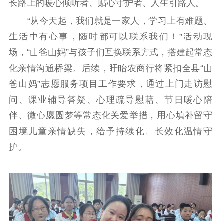
长路上的暖心倾听者、贴心守护者、人生引路人。
扫黄打非
“从今天起，我们就是一家人，学习上有难题、
电影工作
生活中有心事，随时都可以联系我们！”活动现
场，“山爸山妈”与孩子们互换联系方式，搭建起常态
电影创作
电影市场
化亲情沟通桥梁。后续，盱眙农商行将紧扣全县“山
机关党建
爸山妈”志愿服务项目工作要求，通过上门走访慰
问、课业辅导答疑、心理疏导慰藉、节日暖心陪
党建要闻
学习在线
伴、微心愿圆梦等常态化关爱举措，用心填补留守
文化人才
困境儿童亲情缺失，给予持续化、长效化温情守
紫金人才
职称评审
护。
数据资源
公共服务
新时代公民素养
新闻出版
作品著作权