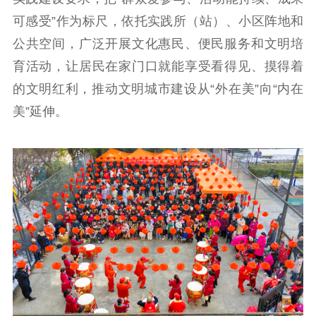
通知公告
信息公开制度
信息公开指南
可感受”作为标尺，依托实践所（站）、小区阵地和
信息公开年度报
告
政策法规
公共空间，广泛开展文化惠民、便民服务和文明培
育活动，让居民在家门口就能享受看得见、摸得着
工作动态
的文明红利，推动文明城市建设从“外在美”向“内在
美”延伸。
理论武装
理论学习
宣传宣讲
研究阐释
哲学社科
社科强省
工作通知
成果集萃
江苏文脉
资料下载
新闻宣传
主题宣传
对外宣传
新闻发布