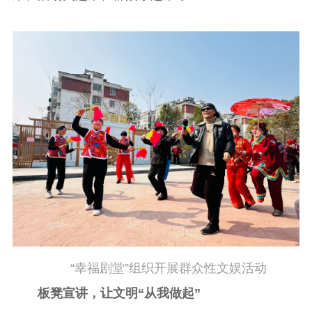
公共服务
新时代公民素养
新闻出版
作品著作权
提升资源库
政务服务
登记服务
科研创新
智库服务
文艺创作
服务管理平台
管理平台
服务管理
文化产业
数字出版
新闻发布工作备
统计分析
审读服务
案管理系统
电影
理论宣讲
政工继续教育学
服务
共建共享平台
习平台
责任编辑注册
业务申报系统
“幸福剧堂”组织开展群众性文娱活动
板凳宣讲，让文明“从我做起”