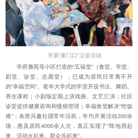
新闻出版
精品出版
全民阅读
出版监管
扫黄打非
电影工作
开展“家门口”义诊活动
电影创作
电影市场
学府雅苑等小区打造的“五福堂”（食堂、学堂、
剧堂、诊堂、志愿堂），已成为居民日常离不开
机关党建
的“幸福空间”。老年大学式的学堂开设书法、舞蹈、
党建要闻
学习在线
养生课程；小剧场定期上演戏曲、文艺汇演；社区
文化人才
诊堂提供健康咨询和慢病管理；幸福食堂解决“吃饭
难”；各类兴趣社团常年活跃，年均开展活动200余
紫金人才
职称评审
场，惠及居民4000余人次，真正实现了“阵地用起
数据资源
来、活动火起来、群众乐起来”。