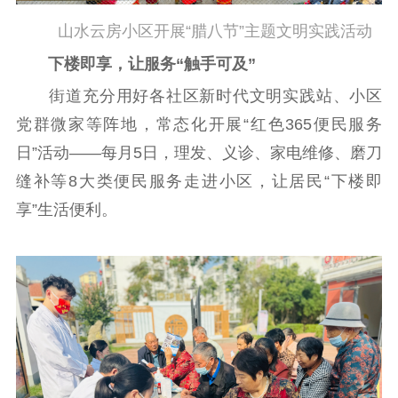
记者之家
品牌栏目
山水云房小区开展“腊八节”主题文明实践活动
文化文艺
下楼即享，让服务“触手可及”
精品生产
文化惠民
文化传承
街道充分用好各社区新时代文明实践站、小区
文化交流
体制改革
文化产业
党群微家等阵地，常态化开展“红色365便民服务
紫金文化艺术节
品牌活动
紫艺舞台
日”活动——每月5日，理发、义诊、家电维修、磨刀
缝补等8大类便民服务走进小区，让居民“下楼即
精神文明
享”生活便利。
文明创建
文明实践
文明培育
先进典型
社会宣传
思想政治教育
爱国主义教育
全民国防教育
红色资源保护利
用