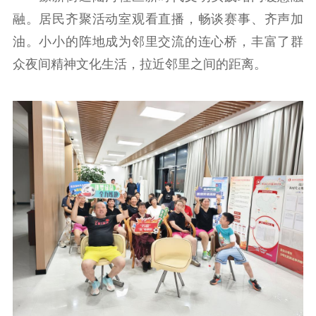
数据资源
融。居民齐聚活动室观看直播，畅谈赛事、齐声加
公共服务
油。小小的阵地成为邻里交流的连心桥，丰富了群
众夜间精神文化生活，拉近邻里之间的距离。
新时代公民素养
新闻出版
作品著作权
提升资源库
政务服务
登记服务
科研创新
智库服务
文艺创作
服务管理平台
管理平台
服务管理
文化产业
数字出版
新闻发布工作备
统计分析
审读服务
案管理系统
电影
理论宣讲
政工继续教育学
服务
共建共享平台
习平台
责任编辑注册
业务申报系统