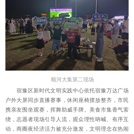
记者之家
品牌栏目
文化文艺
精品生产
文化惠民
文化传承
文化交流
体制改革
文化产业
紫金文化艺术节
品牌活动
紫艺舞台
精神文明
顺河大集第二现场
文明创建
文明实践
文明培育
宿豫区新时代文明实践中心依托宿豫万达广场
先进典型
户外大屏同步直播赛事，休闲座椅摆放整齐，市民
社会宣传
携亲友围坐观赛，挥舞助威手牌。美食市集香气萦
思想政治教育
爱国主义教育
全民国防教育
绕，志愿者现场引导人流，观众理性呐喊、有序互
红色资源保护利
动，商圈夜经济活力被充分激发，文明理念在热闹