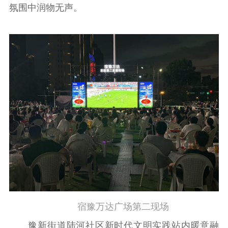
用
氛围中润物无声。
新闻出版
精品出版
全民阅读
出版监管
扫黄打非
电影工作
电影创作
电影市场
机关党建
党建要闻
学习在线
文化人才
紫金人才
职称评审
宿豫万达广场第二现场
豫新街道陆河社区新时代文明实践站内暖意融