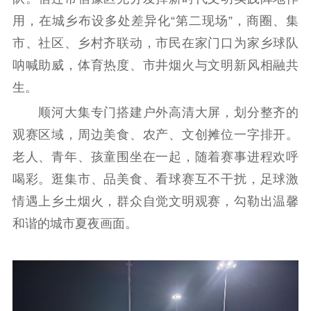
通知公告
信息公开制度
信息公开指南
用，在城乡布设多处差异化“第二现场”，商圈、集
信息公开年度报
市、社区、乡村齐联动，市民在家门口为家乡球队
告
政策法规
呐喊助威，体育热度、市井烟火与文明新风相融共
工作动态
生。
顺河大集专门搭建户外高清大屏，划分整齐的
理论武装
观赛区域，周边美食、农产、文创摊位一字排开。
理论学习
宣传宣讲
研究阐释
老人、青年、孩童围坐在一起，随着赛事进程欢呼
喝彩。逛集市、品美食、看球赛互不干扰，足球激
哲学社科
情遇上乡土烟火，群众自觉文明观赛，勾勒出温馨
社科强省
工作通知
成果集萃
和谐的城市夏夜画面。
江苏文脉
资料下载
新闻宣传
主题宣传
对外宣传
新闻发布