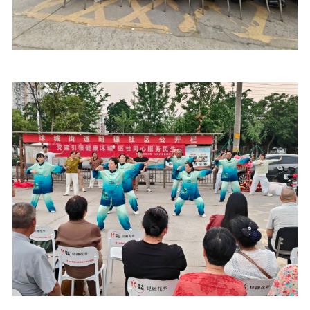
江苏文脉
资料下载
新闻宣传
主题宣传
对外宣传
新闻发布
记者之家
品牌栏目
文化文艺
精品生产
文化惠民
文化传承
文化交流
体制改革
文化产业
紫金文化艺术节
品牌活动
紫艺舞台
精神文明
文明创建
文明实践
文明培育
先进典型