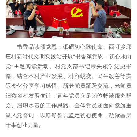
书香品读颂党恩，砥砺初心践使命。西圩乡邱
庄村新时代文明实践站开展“书香颂党恩，初心永向
党”主题阅读活动。村党支部书记带头领学党史书
籍，结合本村产业发展、村容蜕变、民生改善等实
际变化分享学习感悟。新老党员踊跃交流，老党员
细数乡村发展变迁，青年党员立足岗位畅谈服务群
众、履职尽责的工作思路。全体党员还面向党旗重
温入党誓词，以铮铮誓言坚定初心使命，凝聚基层
干事创业力量。