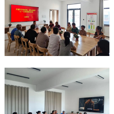
文化人才
紫金人才
职称评审
数据资源
公共服务
新时代公民素养
新闻出版
作品著作权
提升资源库
政务服务
登记服务
科研创新
智库服务
文艺创作
服务管理平台
管理平台
服务管理
文化产业
数字出版
新闻发布工作备
统计分析
审读服务
案管理系统
电影
理论宣讲
政工继续教育学
服务
共建共享平台
习平台
责任编辑注册
业务申报系统