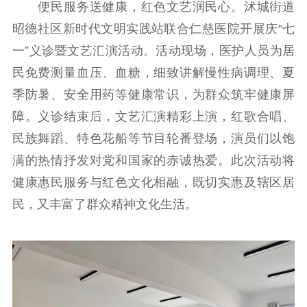
便民服务送健康，红色文艺润民心。沭城街道
社会宣传
昭德社区新时代文明实践站联合仁慈医院开展庆“七
思想政治教育
爱国主义教育
全民国防教育
一”义诊暨文艺汇演活动。活动现场，医护人员为居
红色资源保护利
民免费测量血压、血糖，细致讲解慢性病调理、夏
用
季防暑、安全用药等健康常识，为群众筑牢健康屏
新闻出版
障。义诊结束后，文艺汇演精彩上演，红歌合唱、
民族舞蹈、特色花船等节目轮番登场，演员们以饱
精品出版
全民阅读
出版监管
满的热情抒发对党和国家的赤诚热爱。此次活动将
扫黄打非
健康惠民服务与红色文化相融，既切实惠及辖区居
电影工作
民，又丰富了群众精神文化生活。
电影创作
电影市场
机关党建
党建要闻
学习在线