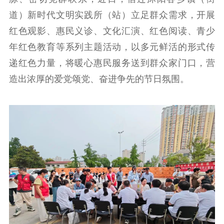
江苏要闻
道）新时代文明实践所（站）立足群众需求，开展
红色观影、惠民义诊、文化汇演、红色阅读、青少
公示公告
年红色教育等系列主题活动，以多元鲜活的形式传
递红色力量，将暖心惠民服务送到群众家门口，营
通知公告
信息公开制度
信息公开指南
造出浓厚的爱党颂党、奋进争先的节日氛围。
信息公开年度报
告
政策法规
工作动态
理论武装
理论学习
宣传宣讲
研究阐释
哲学社科
社科强省
工作通知
成果集萃