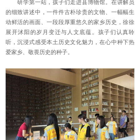
研学第一站，孩子们走进县博物馆。在讲解员
精品生产
文化惠民
文化传承
的细致讲述中，一件件古朴珍贵的文物、一幅幅生
动鲜活的画面、一段段厚重悠久的家乡历史，徐徐
文化交流
体制改革
文化产业
展开沭阳的岁月变迁与人文底蕴。孩子们认真聆
紫金文化艺术节
品牌活动
紫艺舞台
听，沉浸式感受本土历史文化魅力，在心中种下热
精神文明
爱家乡、敬畏历史的种子。
文明创建
文明实践
文明培育
先进典型
社会宣传
思想政治教育
爱国主义教育
全民国防教育
红色资源保护利
用
新闻出版