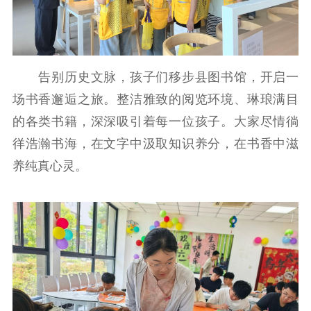
精品出版
全民阅读
出版监管
扫黄打非
电影工作
告别历史文脉，孩子们移步县图书馆，开启一
场书香邂逅之旅。整洁雅致的阅览环境、琳琅满目
电影创作
电影市场
的各类书籍，深深吸引着每一位孩子。大家尽情徜
机关党建
徉浩瀚书海，在文字中汲取知识养分，在书香中滋
党建要闻
学习在线
养纯真心灵。
文化人才
紫金人才
职称评审
数据资源
公共服务