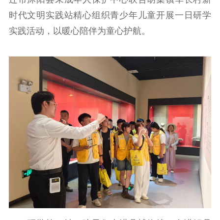
时代文明实践站精心组织青少年儿童开展一日研学
工作动态
实践活动，以暖心陪伴为童心护航。
理论武装
理论学习
宣传宣讲
研究阐释
哲学社科
社科强省
工作通知
成果集萃
江苏文脉
资料下载
新闻宣传
主题宣传
对外宣传
新闻发布
记者之家
品牌栏目
文化文艺