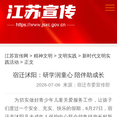
江苏宣传网
>
精神文明
>
文明实践
>
新时代文明实
践活动
> 正文
首页
宿迁沭阳：研学润童心 陪伴助成长
江苏要闻
2026-07-06
来源：宿迁市委宣传部
公示公告
为切实做好青少年儿童关爱服务工作，让孩子
通知公告
信息公开制度
信息公开指南
们度过一个安全、充实、快乐的假期，6月27日，宿
信息公开年度报
告
政策法规
迁市沭阳县未成年人保护中心联合胡集镇华长村新