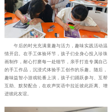
新时代公民素养
新闻出版
作品著作权
提升资源库
政务服务
登记服务
科研创新
智库服务
文艺创作
服务管理平台
管理平台
服务管理
文化产业
数字出版
新闻发布工作备
统计分析
审读服务
案管理系统
午后的时光充满童趣与活力，趣味实践活动温
电影
理论宣讲
政工继续教育学
服务
共建共享平台
习平台
情开启。在手工体验环节，孩子们全身心投入珍珠
责任编辑注册
业务申报系统
画制作，耐心打磨每一处细节，亲手打造专属自己
的手工作品，沉浸式体验手工创作的乐趣。随后，
趣味益智小游戏轮番上演，孩子们踊跃参与、互帮
互助、默契配合，在欢声笑语中拉近彼此距离、增
进彼此友谊。