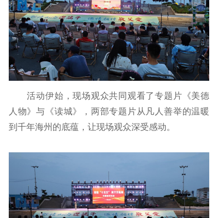
文化文艺
精品生产
文化惠民
文化传承
文化交流
体制改革
文化产业
紫金文化艺术节
品牌活动
紫艺舞台
活动伊始，现场观众共同观看了专题片《美德
精神文明
人物》与《读城》，两部专题片从凡人善举的温暖
文明创建
文明实践
文明培育
到千年海州的底蕴，让现场观众深受感动。
先进典型
社会宣传
思想政治教育
爱国主义教育
全民国防教育
红色资源保护利
用