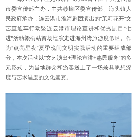
信息公开年度报
市委宣传部主办，中共赣榆区委宣传部、海头镇人
告
政策法规
民政府承办，连云港市淮海剧团演出的“茉莉花开”文
工作动态
艺直通车行动暨连云港市理论宣讲和优秀剧目“七
进”活动赣榆站首场巡演走进海州湾旅游度假区。作
理论武装
为“点亮星夜”夏季晚间文明实践活动的重要组成部
分，本次活动以“文艺演出+理论宣讲+惠民服务”的多
理论学习
宣传宣讲
研究阐释
元形式，为当地群众和游客送上了一场兼具思想深
哲学社科
度与艺术温度的文化盛宴。
社科强省
工作通知
成果集萃
江苏文脉
资料下载
新闻宣传
主题宣传
对外宣传
新闻发布
记者之家
品牌栏目