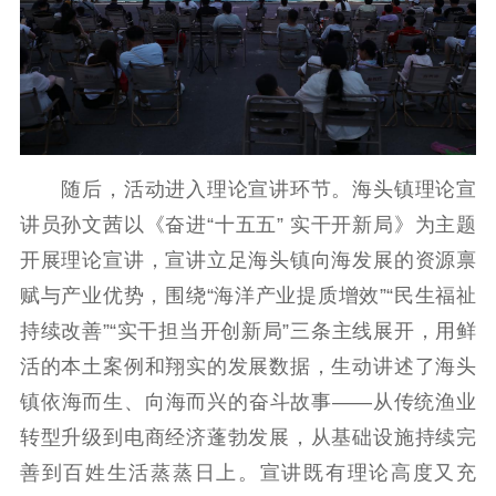
新闻出版
精品出版
全民阅读
出版监管
扫黄打非
电影工作
随后，活动进入理论宣讲环节。海头镇理论宣
电影创作
电影市场
讲员孙文茜以《奋进“十五五” 实干开新局》为主题
开展理论宣讲，宣讲立足海头镇向海发展的资源禀
机关党建
赋与产业优势，围绕“海洋产业提质增效”“民生福祉
党建要闻
学习在线
持续改善”“实干担当开创新局”三条主线展开，用鲜
文化人才
活的本土案例和翔实的发展数据，生动讲述了海头
镇依海而生、向海而兴的奋斗故事——从传统渔业
紫金人才
职称评审
转型升级到电商经济蓬勃发展，从基础设施持续完
数据资源
善到百姓生活蒸蒸日上。宣讲既有理论高度又充