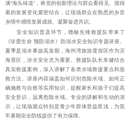
满“海头味道”，将党的创新理论与群众看得见、摸得
公共服务
着的发展变化紧密结合，让现场群众在熟悉的乡音
新时代公民素养
新闻出版
作品著作权
乡情中感悟发展成就、凝聚奋进共识。
提升资源库
政务服务
登记服务
安全知识普及环节，赣榆先锋救援队带来了
科研创新
智库服务
文艺创作
《珍爱生命 预防溺水》防溺水安全知识专题讲座。
服务管理平台
管理平台
服务管理
夏季是溺水事故高发期，海州湾旅游度假区作为滨
文化产业
数字出版
新闻发布工作备
统计分析
审读服务
案管理系统
海景区，涉水安全尤为重要。救援队队长朱健结合
电影
理论宣讲
政工继续教育学
真实救援案例，深入讲解了各类水域救援要点和急
服务
共建共享平台
习平台
救方法。讲座内容涵盖如何识别危险水域、如何正
责任编辑注册
业务申报系统
确施救与自救等实用知识，提醒家长和孩子们提高
安全意识，远离危险水域。专业的讲解和生动的演
示，让现场观众特别是青少年群体受益匪浅，为筑
牢暑期安全防线提供了有力保障。