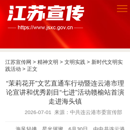
江苏宣传网
>
精神文明
>
文明实践
>
新时代文明实
践活动
> 正文
“茉莉花开”文艺直通车行动暨连云港市理
首页
论宣讲和优秀剧目“七进”活动赣榆站首演
江苏要闻
走进海头镇
2026-07-01
来源：中共连云港市委宣传部
公示公告
通知公告
信息公开制度
信息公开指南
海风轻拂，星光璀璨。6月30日，由中共连云港