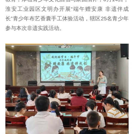
理论武装
淮安工业园区文明办开展“端午赠安康 非遗伴成
长”青少年布艺香囊手工体验活动，辖区25名青少年
理论学习
宣传宣讲
研究阐释
参与本次非遗实践活动。
哲学社科
社科强省
工作通知
成果集萃
江苏文脉
资料下载
新闻宣传
主题宣传
对外宣传
新闻发布
记者之家
品牌栏目
文化文艺
精品生产
文化惠民
文化传承
文化交流
体制改革
文化产业