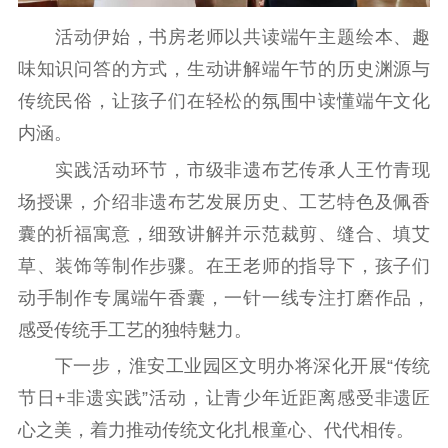
紫金文化艺术节
品牌活动
紫艺舞台
活动伊始，书房老师以共读端午主题绘本、趣
精神文明
味知识问答的方式，生动讲解端午节的历史渊源与
传统民俗，让孩子们在轻松的氛围中读懂端午文化
文明创建
文明实践
文明培育
内涵。
先进典型
实践活动环节，市级非遗布艺传承人王竹青现
社会宣传
场授课，介绍非遗布艺发展历史、工艺特色及佩香
囊的祈福寓意，细致讲解并示范裁剪、缝合、填艾
思想政治教育
爱国主义教育
全民国防教育
草、装饰等制作步骤。在王老师的指导下，孩子们
红色资源保护利
用
动手制作专属端午香囊，一针一线专注打磨作品，
感受传统手工艺的独特魅力。
新闻出版
下一步，淮安工业园区文明办将深化开展“传统
精品出版
全民阅读
出版监管
节日+非遗实践”活动，让青少年近距离感受非遗匠
扫黄打非
心之美，着力推动传统文化扎根童心、代代相传。