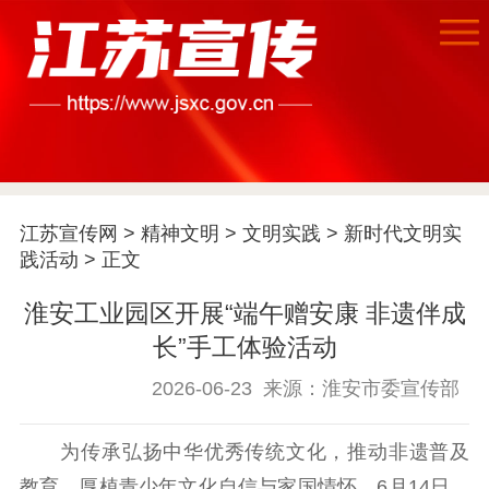
首页
江苏要闻
江苏宣传网
>
精神文明
>
文明实践
>
新时代文明实
践活动
> 正文
公示公告
淮安工业园区开展“端午赠安康 非遗伴成
通知公告
信息公开制度
信息公开指南
长”手工体验活动
信息公开年度报
2026-06-23
来源：淮安市委宣传部
告
政策法规
工作动态
为传承弘扬中华优秀传统文化，推动非遗普及
教育，厚植青少年文化自信与家国情怀，6月14日，