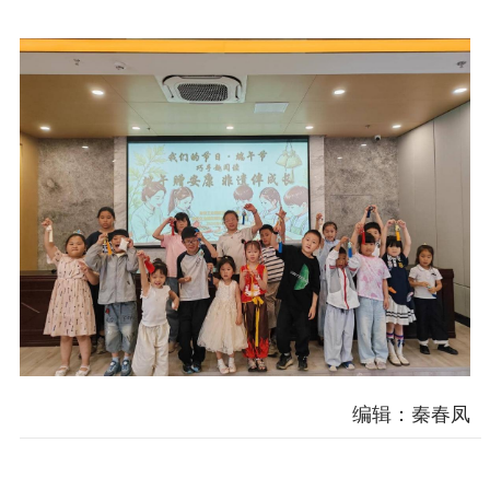
电影工作
电影创作
电影市场
机关党建
党建要闻
学习在线
文化人才
紫金人才
职称评审
数据资源
公共服务
编辑：秦春凤
新时代公民素养
新闻出版
作品著作权
提升资源库
政务服务
登记服务
科研创新
智库服务
文艺创作