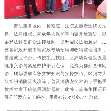
精品出版
全民阅读
出版监管
扫黄打非
电影工作
普法服务区内，检察院、法院志愿者围绕民法
电影创作
电影市场
典、法律维权、未成年人保护等内容开展宣讲，以
案释法解答群众法律疑问，提升居民法治意识。汇
机关党建
苏馨家政开展巾帼家政专场招聘与收纳整理培训，
党建要闻
学习在线
搭建就业平台、传授生活技能。区妇幼保健院设置
健康义诊与紧急救护培训点位，免费为群众查体问
文化人才
诊，现场讲解应急救护知识与实操技巧。区消防大
紫金人才
职称评审
队组织消防灭火演练，普及消防安全常识，手把手
数据资源
教授大家正确使用消防器材。此外，苏海集团还开
展公益爱心义剪服务，用暖心行动服务老年群体。
公共服务