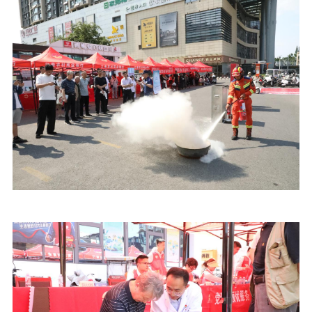
新时代公民素养
新闻出版
作品著作权
提升资源库
政务服务
登记服务
科研创新
智库服务
文艺创作
服务管理平台
管理平台
服务管理
文化产业
数字出版
新闻发布工作备
统计分析
审读服务
案管理系统
电影
理论宣讲
政工继续教育学
服务
共建共享平台
习平台
责任编辑注册
业务申报系统