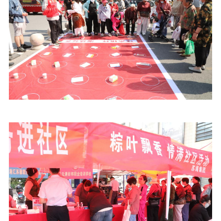
精品生产
文化惠民
文化传承
文化交流
体制改革
文化产业
紫金文化艺术节
品牌活动
紫艺舞台
精神文明
文明创建
文明实践
文明培育
先进典型
社会宣传
思想政治教育
爱国主义教育
全民国防教育
红色资源保护利
用
新闻出版