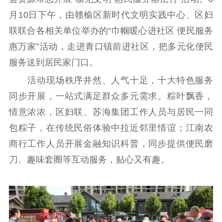
月10日下午，由赣榆区新时代文明实践中心、区妇
工作动态
联联合各相关单位举办的“巾帼暖心进社区 便民服务
理论武装
惠万家”活动，走进青口镇前进社区，把多元化便民
服务送到居民家门口。
理论学习
宣传宣讲
研究阐释
活动现场秩序井然、人气十足，十大特色服务
哲学社科
同步开展，一站式满足群众多元需求。粽叶飘香，
情意浓浓，区妇联、苏海集团工作人员与居民一同
社科强省
工作通知
成果集萃
包粽子，在传统民俗体验中拉近邻里情谊；江南农
江苏文脉
资料下载
商行工作人员开展金融知识科普，同步提供便民磨
新闻宣传
刀、趣味套圈等互动服务，贴心又有趣。
主题宣传
对外宣传
新闻发布
记者之家
品牌栏目
文化文艺