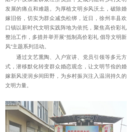
告
政策法规
发展的痛点和难题。为厚植文明乡风沃土，破除婚
工作动态
嫁旧俗，切实为群众减负松绑，近日，徐州丰县欢
口镇以新时代文明实践阵地为依托，聚焦高价彩礼
理论武装
整治工作，多措并举开展“抵制高价彩礼 倡导文明新
风”主题系列活动。
理论学习
宣传宣讲
研究阐释
通过文艺熏陶、入户宣讲、党员引领等多元方
哲学社科
式，潜移默化转变群众婚恋观念，让文明节俭的婚
社科强省
工作通知
成果集萃
嫁新风浸润乡间田野，为乡村振兴注入温润持久的
江苏文脉
资料下载
文明力量。
新闻宣传
主题宣传
对外宣传
新闻发布
记者之家
品牌栏目