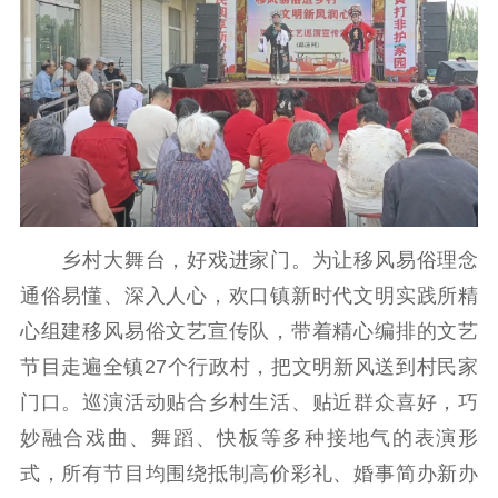
文化文艺
精品生产
文化惠民
文化传承
文化交流
体制改革
文化产业
紫金文化艺术节
品牌活动
紫艺舞台
精神文明
文明创建
文明实践
文明培育
乡村大舞台，好戏进家门。为让移风易俗理念
先进典型
通俗易懂、深入人心，欢口镇新时代文明实践所精
社会宣传
心组建移风易俗文艺宣传队，带着精心编排的文艺
节目走遍全镇27个行政村，把文明新风送到村民家
思想政治教育
爱国主义教育
全民国防教育
门口。巡演活动贴合乡村生活、贴近群众喜好，巧
红色资源保护利
用
妙融合戏曲、舞蹈、快板等多种接地气的表演形
式，所有节目均围绕抵制高价彩礼、婚事简办新办
新闻出版