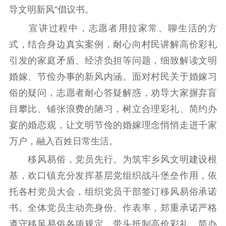
导文明新风”倡议书。
新时代公民素养
新闻出版
作品著作权
提升资源库
政务服务
登记服务
宣讲过程中，志愿者用拉家常、聊生活的方
科研创新
智库服务
文艺创作
式，结合身边真实案例，耐心向村民讲解高价彩礼
服务管理平台
管理平台
服务管理
引发的家庭矛盾、经济负担等问题，细致解读文明
文化产业
数字出版
新闻发布工作备
婚嫁、节俭办事的新风内涵。面对村民关于婚嫁习
统计分析
审读服务
案管理系统
俗的疑问，志愿者耐心答疑解惑，劝导大家摒弃盲
电影
理论宣讲
政工继续教育学
目攀比、铺张浪费的陋习，树立合理彩礼、简约办
服务
共建共享平台
习平台
宴的婚恋观，让文明节俭的婚嫁理念悄悄走进千家
责任编辑注册
业务申报系统
万户，融入百姓日常生活。
移风易俗，党员先行。为筑牢乡风文明建设根
基，欢口镇充分发挥基层党组织战斗堡垒作用，依
托各村党员大会，组织党员干部签订移风易俗承诺
书。全体党员主动亮身份、作表率，郑重承诺严格
遵守移风易俗各项规定，带头抵制高价彩礼、简办