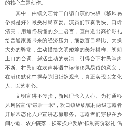
的核心主题创作。
精品出版
全民阅读
出版监管
其中，由镇文艺骨干自编自演的快板《移风易
扫黄打非
俗就是好》最受村民喜爱。演员们节奏明快、口齿
清亮，用通俗易懂的乡土语言，直白道出高价彩礼
电影工作
给普通家庭带来的经济压力，细数盲目攀比、大操
电影创作
电影市场
大办的弊端，生动描绘文明婚嫁的美好模样。朗朗
机关党建
上口的台词、鲜活生动的表演，引得台下村民掌声
不断。村民们在欢声笑语中读懂移风易俗的意义，
党建要闻
学习在线
在潜移默化中摒弃陈旧婚嫁观念，真正实现以文化
文化人才
人、以艺润心。
文明宣讲不停步，新风理念入人心。为打通移
紫金人才
职称评审
风易俗宣传“最后一米”，欢口镇组织镇村两级志愿者
数据资源
开展常态化入户宣讲志愿服务。志愿者们穿梭在乡
公共服务
间小道、农户院落，挨家挨户发放“抵制高价彩礼 倡