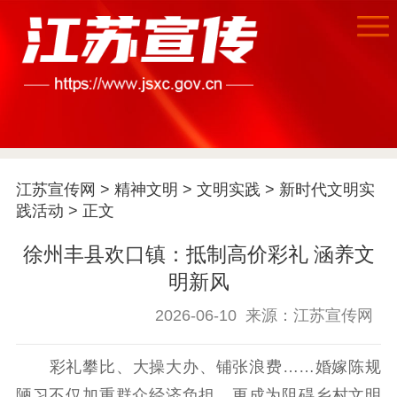
江苏宣传网
>
精神文明
>
文明实践
>
新时代文明实
践活动
> 正文
首页
徐州丰县欢口镇：抵制高价彩礼 涵养文
江苏要闻
明新风
2026-06-10
来源：江苏宣传网
公示公告
通知公告
信息公开制度
信息公开指南
彩礼攀比、大操大办、铺张浪费……婚嫁陈规
信息公开年度报
陋习不仅加重群众经济负担，更成为阻碍乡村文明