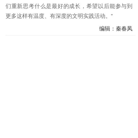
科研创新
智库服务
文艺创作
们重新思考什么是最好的成长，希望以后能参与到
服务管理平台
管理平台
服务管理
更多这样有温度、有深度的文明实践活动。”
文化产业
数字出版
新闻发布工作备
统计分析
审读服务
案管理系统
编辑：秦春凤
电影
理论宣讲
政工继续教育学
服务
共建共享平台
习平台
责任编辑注册
业务申报系统