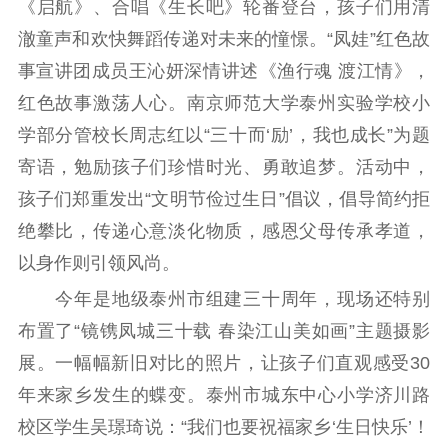
文化交流
体制改革
文化产业
《启航》、合唱《生长吧》轮番登台，孩子们用清
紫金文化艺术节
品牌活动
紫艺舞台
澈童声和欢快舞蹈传递对未来的憧憬。“凤娃”红色故
事宣讲团成员王沁妍深情讲述《渔行魂 渡江情》，
精神文明
红色故事激荡人心。南京师范大学泰州实验学校小
文明创建
文明实践
文明培育
学部分管校长周志红以“三十而‘励’，我也成长”为题
先进典型
寄语，勉励孩子们珍惜时光、勇敢追梦。活动中，
孩子们郑重发出“文明节俭过生日”倡议，倡导简约拒
社会宣传
绝攀比，传递心意淡化物质，感恩父母传承孝道，
思想政治教育
爱国主义教育
全民国防教育
以身作则引领风尚。
红色资源保护利
今年是地级泰州市组建三十周年，现场还特别
用
布置了“镜镌凤城三十载 春染江山美如画”主题摄影
新闻出版
展。一幅幅新旧对比的照片，让孩子们直观感受30
年来家乡发生的蝶变。泰州市城东中心小学济川路
精品出版
全民阅读
出版监管
校区学生吴璟琦说：“我们也要祝福家乡‘生日快乐’！
扫黄打非