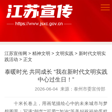
首页
江苏宣传网
>
精神文明
>
文明实践
>
新时代文明实
江苏要闻
践活动
> 正文
公示公告
泰暖时光 共同成长 “我在新时代文明实践
中心过生日！”
通知公告
信息公开制度
信息公开指南
信息公开年度报
2026-06-04
来源：泰州市委宣传部
告
政策法规
十米长卷上，用画笔描绘心中的未来城市与梦
工作动态
想图景；写满“朝气”“可爱”“加油”等美好祝福的蛋糕