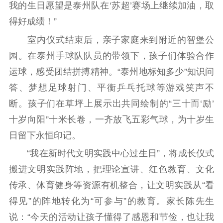
我的生日愿望是泰州队在‘苏超’赛场上继续加油，取
电影工作
得好成绩！”
电影创作
电影市场
室内仪式结束后，亲子家庭来到附近的智堡公
园。在泰州手球队队员的带领下，孩子们体验合作
机关党建
运球，感受团结拼搏精神。“泰州地标知多少”知识问
党建要闻
学习在线
答、梦想足球射门、平衡乒乓托球等游戏笑声不
断。孩子们在草坪上展示出共同绘制的“三十而‘励’
文化人才
十岁向阳”十米长卷，一齐放飞五彩气球，为十岁生
紫金人才
职称评审
日留下永恒印记。
数据资源
“我在新时代文明实践中心过生日”，将成长仪式
搬进文明实践阵地，把理论宣讲、红色教育、文化
公共服务
传承、体育健身等资源有机整合，让文明实践从“看
新时代公民素养
新闻出版
作品著作权
得见”的阵地转化为“可参与”的教育。家长陈先生
提升资源库
政务服务
登记服务
说：“今天的活动让孩子懂得了感恩和节俭，也让我