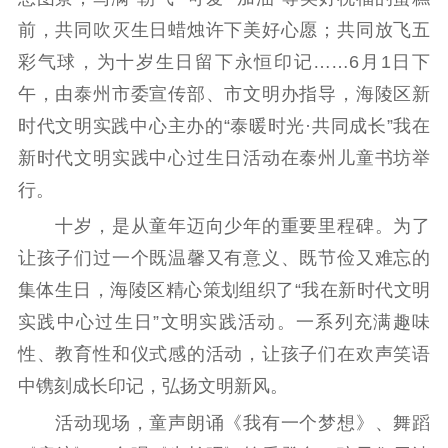
前，共同吹灭生日蜡烛许下美好心愿；共同放飞五
理论武装
彩气球，为十岁生日留下永恒印记……6月1日下
理论学习
宣传宣讲
研究阐释
午，由泰州市委宣传部、市文明办指导，海陵区新
哲学社科
时代文明实践中心主办的“泰暖时光·共同成长”我在
新时代文明实践中心过生日活动在泰州儿童书坊举
社科强省
工作通知
成果集萃
行。
江苏文脉
资料下载
十岁，是从童年迈向少年的重要里程碑。为了
新闻宣传
让孩子们过一个既温馨又有意义、既节俭又难忘的
集体生日，海陵区精心策划组织了“我在新时代文明
主题宣传
对外宣传
新闻发布
实践中心过生日”文明实践活动。一系列充满趣味
记者之家
品牌栏目
性、教育性和仪式感的活动，让孩子们在欢声笑语
文化文艺
中镌刻成长印记，弘扬文明新风。
精品生产
文化惠民
文化传承
活动现场，童声朗诵《我有一个梦想》、舞蹈