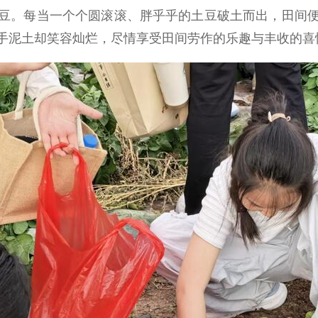
豆。每当一个个圆滚滚、胖乎乎的土豆破土而出，田间
手泥土却笑容灿烂，尽情享受田间劳作的乐趣与丰收的喜