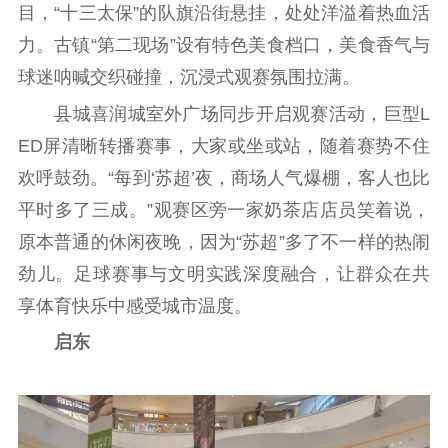
目，“十三太保”的队旗沿街悬挂，处处洋溢着热血活
力。古镇“第二现场”设有特色美食档口，美食香气与
球迷呐喊交织碰撞，沉浸式观赛氛围拉满。
县城喜润城室外广场同步开启观赛活动，巨型L
ED屏清晰转播赛事，大家或坐或站，随着赛势不住
欢呼鼓劲。“每到‘苏超’夜，商场人气爆棚，客人也比
平时多了三成。”观赛区旁一家奶茶店店员笑着说，
原本普通的休闲夜晚，因为“苏超”多了不一样的热闹
劲儿。足球赛事与文明实践深度融合，让群众在共
享体育快乐中感受城市温度。
启东