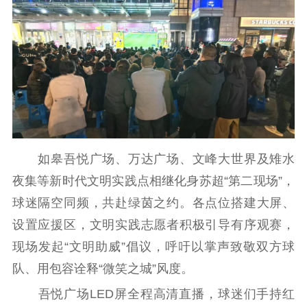
精品生产
文化惠民
文化传承
文化交流
体制改革
文化产业
紫金文化艺术节
品牌活动
紫艺舞台
精神文明
文明创建
文明实践
文明培育
先进典型
如皋吾悦广场、万达广场、文峰大世界及雉水
社会宣传
夜集等新时代文明实践点相继化身苏超“第二现场”，
思想政治教育
爱国主义教育
全民国防教育
球迷隔空同频，共赴绿茵之约。各点位搭建大屏、
红色资源保护利
设置应援区，文明实践志愿者积极引导有序观赛，
用
现场发起“文明助威”倡议，呼吁以掌声致敬双方球
新闻出版
队、用包容诠释“微笑之城”风度。
吾悦广场LED屏全程高清直播，球迷们手持红
精品出版
全民阅读
出版监管