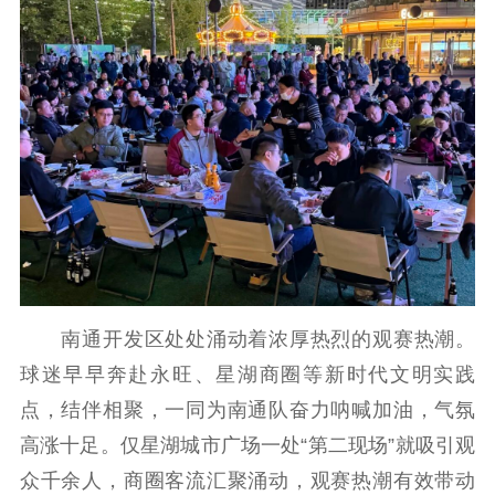
南通开发区处处涌动着浓厚热烈的观赛热潮。
球迷早早奔赴永旺、星湖商圈等新时代文明实践
点，结伴相聚，一同为南通队奋力呐喊加油，气氛
高涨十足。仅星湖城市广场一处“第二现场”就吸引观
众千余人，商圈客流汇聚涌动，观赛热潮有效带动