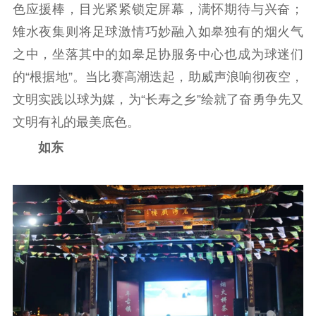
色应援棒，目光紧紧锁定屏幕，满怀期待与兴奋；
扫黄打非
雉水夜集则将足球激情巧妙融入如皋独有的烟火气
电影工作
之中，坐落其中的如皋足协服务中心也成为球迷们
电影创作
电影市场
的“根据地”。当比赛高潮迭起，助威声浪响彻夜空，
文明实践以球为媒，为“长寿之乡”绘就了奋勇争先又
机关党建
文明有礼的最美底色。
党建要闻
学习在线
如东
文化人才
紫金人才
职称评审
数据资源
公共服务
新时代公民素养
新闻出版
作品著作权