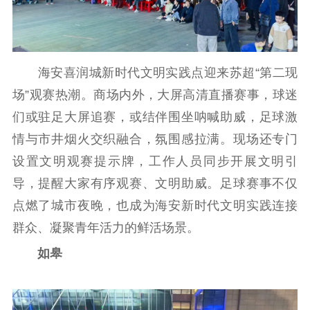
工作动态
理论武装
海安喜润城新时代文明实践点迎来苏超“第二现
理论学习
宣传宣讲
研究阐释
场”观赛热潮。商场内外，大屏高清直播赛事，球迷
哲学社科
们或驻足大屏追赛，或结伴围坐呐喊助威，足球激
社科强省
工作通知
成果集萃
情与市井烟火交织融合，氛围感拉满。现场还专门
设置文明观赛提示牌，工作人员同步开展文明引
江苏文脉
资料下载
导，提醒大家有序观赛、文明助威。足球赛事不仅
新闻宣传
点燃了城市夜晚，也成为海安新时代文明实践连接
主题宣传
对外宣传
新闻发布
群众、凝聚青年活力的鲜活场景。
记者之家
品牌栏目
如皋
文化文艺