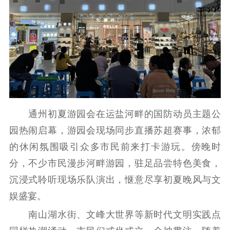
通州初夏游园会在运盐河畔的国防动员主题公
园热闹启幕，游园会现场同步直播苏超赛事，浓郁
的休闲氛围吸引众多市民前来打卡游玩。傍晚时
分，不少市民漫步河畔游园，驻足品尝特色美食，
沉浸式聆听现场乐队演出，惬意尽享初夏晚风与文
娱盛宴。
南山湖水街、文峰大世界等新时代文明实践点