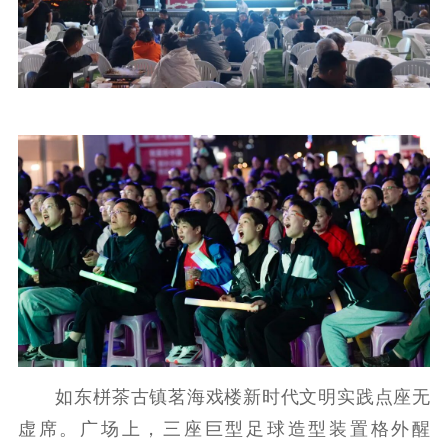
提升资源库
政务服务
登记服务
科研创新
智库服务
文艺创作
服务管理平台
管理平台
服务管理
文化产业
数字出版
新闻发布工作备
统计分析
审读服务
案管理系统
电影
理论宣讲
政工继续教育学
服务
共建共享平台
习平台
责任编辑注册
业务申报系统
如东栟茶古镇茗海戏楼新时代文明实践点座无
虚席。广场上，三座巨型足球造型装置格外醒