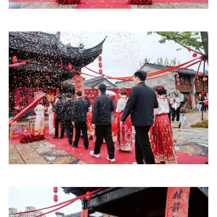
数据资源
公共服务
新时代公民素养
新闻出版
作品著作权
提升资源库
政务服务
登记服务
科研创新
智库服务
文艺创作
服务管理平台
管理平台
服务管理
文化产业
数字出版
新闻发布工作备
统计分析
审读服务
案管理系统
电影
理论宣讲
政工继续教育学
服务
共建共享平台
习平台
责任编辑注册
业务申报系统