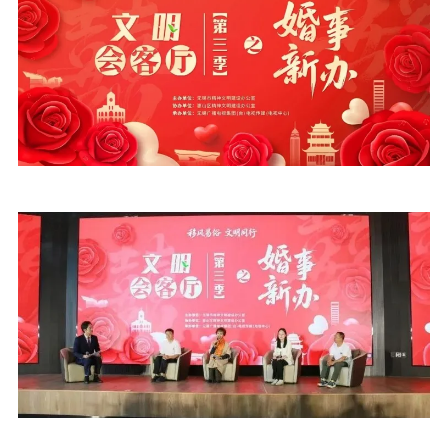
公示公告
通知公告
信息公开制度
信息公开指南
信息公开年度报
告
政策法规
工作动态
理论武装
理论学习
宣传宣讲
研究阐释
哲学社科
社科强省
工作通知
成果集萃
江苏文脉
资料下载
新闻宣传