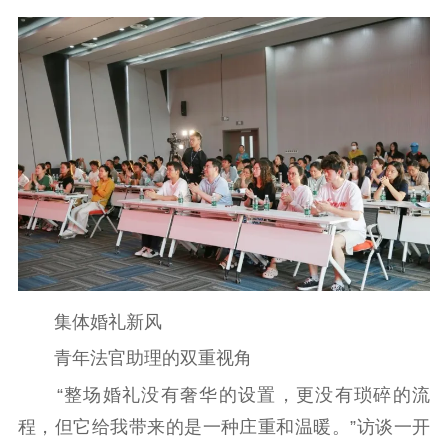
主题宣传
对外宣传
新闻发布
记者之家
品牌栏目
文化文艺
精品生产
文化惠民
文化传承
文化交流
体制改革
文化产业
紫金文化艺术节
品牌活动
紫艺舞台
精神文明
文明创建
文明实践
文明培育
集体婚礼新风
先进典型
青年法官助理的双重视角
社会宣传
“整场婚礼没有奢华的设置，更没有琐碎的流
程，但它给我带来的是一种庄重和温暖。”访谈一开
思想政治教育
爱国主义教育
全民国防教育