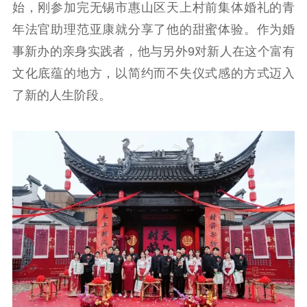
始，刚参加完无锡市惠山区天上村前集体婚礼的青
红色资源保护利
年法官助理范亚康就分享了他的甜蜜体验。作为婚
用
事新办的亲身实践者，他与另外9对新人在这个富有
新闻出版
文化底蕴的地方，以简约而不失仪式感的方式迈入
精品出版
全民阅读
出版监管
了新的人生阶段。
扫黄打非
电影工作
电影创作
电影市场
机关党建
党建要闻
学习在线
文化人才
紫金人才
职称评审