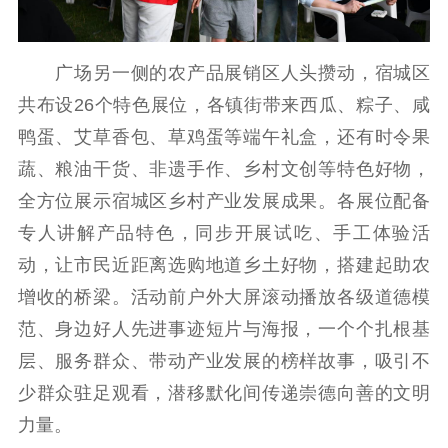
新时代公民素养
新闻出版
作品著作权
提升资源库
政务服务
登记服务
科研创新
智库服务
文艺创作
广场另一侧的农产品展销区人头攒动，宿城区
服务管理平台
管理平台
服务管理
共布设26个特色展位，各镇街带来西瓜、粽子、咸
文化产业
数字出版
新闻发布工作备
鸭蛋、艾草香包、草鸡蛋等端午礼盒，还有时令果
统计分析
审读服务
案管理系统
蔬、粮油干货、非遗手作、乡村文创等特色好物，
电影
理论宣讲
政工继续教育学
全方位展示宿城区乡村产业发展成果。各展位配备
服务
共建共享平台
习平台
专人讲解产品特色，同步开展试吃、手工体验活
责任编辑注册
业务申报系统
动，让市民近距离选购地道乡土好物，搭建起助农
增收的桥梁。活动前户外大屏滚动播放各级道德模
范、身边好人先进事迹短片与海报，一个个扎根基
层、服务群众、带动产业发展的榜样故事，吸引不
少群众驻足观看，潜移默化间传递崇德向善的文明
力量。