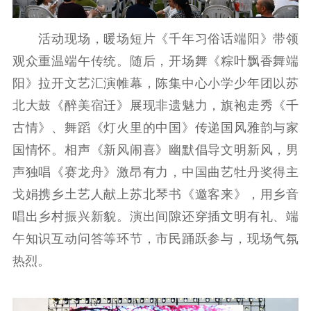
精品生产
文化惠民
文化传承
活动现场，暖场短片《千年习俗话端阳》带领
文化交流
体制改革
文化产业
观众重温端午传统。随后，开场舞《粽叶飘香舞端
紫金文化艺术节
品牌活动
紫艺舞台
阳》拉开文艺汇演帷幕，陈集中心小学少年团以苏
精神文明
北大鼓《醉美宿迁》展现非遗魅力，旗袍走秀《千
古情》、舞蹈《灯火里的中国》传递国风雅韵与家
文明创建
文明实践
文明培育
国情怀。相声《新风闹喜》幽默倡导文明新风，男
先进典型
声独唱《赛龙舟》激昂有力，中国曲艺牡丹奖得主
社会宣传
戈娟携乡土艺人献上苏北琴书《邀客来》，用乡音
唱出乡村振兴新貌。演出间隙还穿插文明有礼、端
思想政治教育
爱国主义教育
全民国防教育
午知识互动问答等环节，市民踊跃参与，现场气氛
红色资源保护利
热烈。
用
新闻出版