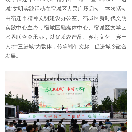
城”文明实践活动在宿城区人民广场启动。本次活动
工作动态
由宿迁市精神文明建设办公室、宿城区新时代文明
实践中心主办，宿城区融媒体中心、宿城区文学艺
理论武装
术界联合会承办，以优质农产品、乡村文化、乡土
理论学习
宣传宣讲
研究阐释
人才“三进城”为载体，传承端午文脉，促进城乡融合
发展。
哲学社科
社科强省
工作通知
成果集萃
江苏文脉
资料下载
新闻宣传
主题宣传
对外宣传
新闻发布
记者之家
品牌栏目
文化文艺