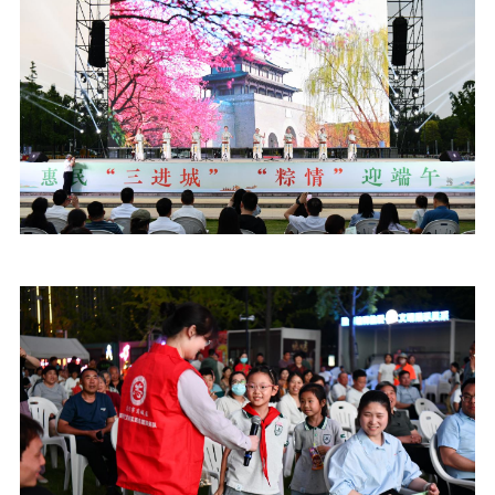
精品出版
全民阅读
出版监管
扫黄打非
电影工作
电影创作
电影市场
机关党建
党建要闻
学习在线
文化人才
紫金人才
职称评审
数据资源
公共服务