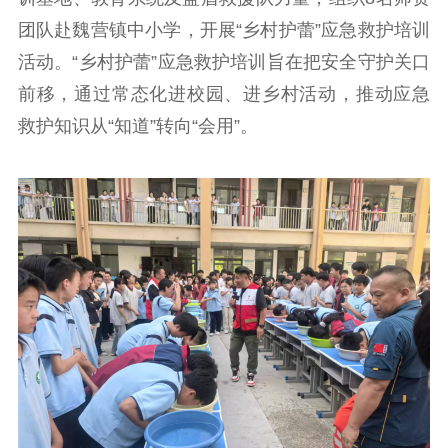
理论武装
团队赴魏营镇中小学，开展“乡村护蕾”应急救护培训
活动。“乡村护蕾”应急救护培训旨在把安全守护关口
理论学习
宣传宣讲
研究阐释
前移，通过常态化进校园、进乡村活动，推动应急
哲学社科
救护知识从“知道”转向“会用”。
社科强省
工作通知
成果集萃
江苏文脉
资料下载
新闻宣传
主题宣传
对外宣传
新闻发布
记者之家
品牌栏目
文化文艺
精品生产
文化惠民
文化传承
文化交流
体制改革
文化产业