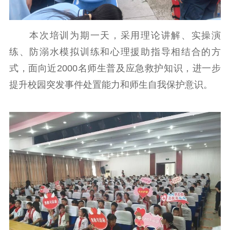
紫金文化艺术节
品牌活动
紫艺舞台
本次培训为期一天，采用理论讲解、实操演
精神文明
练、防溺水模拟训练和心理援助指导相结合的方
文明创建
文明实践
文明培育
式，面向近2000名师生普及应急救护知识，进一步
先进典型
提升校园突发事件处置能力和师生自我保护意识。
社会宣传
思想政治教育
爱国主义教育
全民国防教育
红色资源保护利
用
新闻出版
精品出版
全民阅读
出版监管
扫黄打非