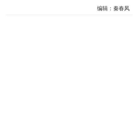
服务管理平台
管理平台
服务管理
编辑：秦春凤
文化产业
数字出版
新闻发布工作备
统计分析
审读服务
案管理系统
电影
理论宣讲
政工继续教育学
服务
共建共享平台
习平台
责任编辑注册
业务申报系统