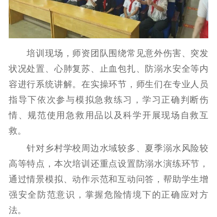
电影工作
电影创作
电影市场
培训现场，师资团队围绕常见意外伤害、突发
机关党建
状况处置、心肺复苏、止血包扎、防溺水安全等内
党建要闻
学习在线
容进行系统讲解。在实操环节，师生们在专业人员
指导下依次参与模拟急救练习，学习正确判断伤
文化人才
情、规范使用急救用品以及科学开展现场自救互
紫金人才
职称评审
救。
数据资源
针对乡村学校周边水域较多、夏季溺水风险较
高等特点，本次培训还重点设置防溺水演练环节，
公共服务
通过情景模拟、动作示范和互动问答，帮助学生增
新时代公民素养
新闻出版
作品著作权
强安全防范意识，掌握危险情境下的正确应对方
提升资源库
政务服务
登记服务
法。
科研创新
智库服务
文艺创作