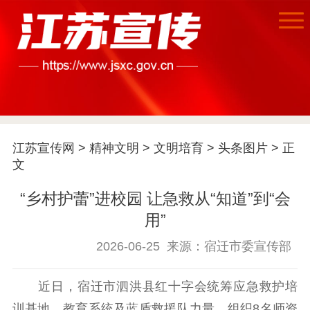
首页
江苏要闻
江苏宣传网
>
精神文明
>
文明培育
>
头条图片
> 正
文
公示公告
“乡村护蕾”进校园 让急救从“知道”到“会
用”
通知公告
信息公开制度
信息公开指南
信息公开年度报
2026-06-25
来源：宿迁市委宣传部
告
政策法规
近日，宿迁市泗洪县红十字会统筹应急救护培
工作动态
训基地、教育系统及蓝盾救援队力量，组织8名师资