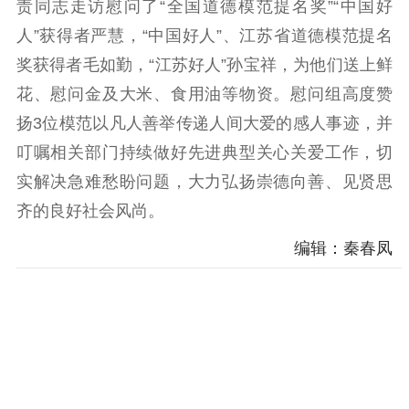
责同志走访慰问了“全国道德模范提名奖”“中国好
精神文明
人”获得者严慧，“中国好人”、江苏省道德模范提名
奖获得者毛如勤，“江苏好人”孙宝祥，为他们送上鲜
文明创建
文明实践
文明培育
花、慰问金及大米、食用油等物资。慰问组高度赞
先进典型
扬3位模范以凡人善举传递人间大爱的感人事迹，并
社会宣传
叮嘱相关部门持续做好先进典型关心关爱工作，切
实解决急难愁盼问题，大力弘扬崇德向善、见贤思
思想政治教育
爱国主义教育
全民国防教育
齐的良好社会风尚。
红色资源保护利
用
编辑：秦春凤
新闻出版
精品出版
全民阅读
出版监管
扫黄打非
电影工作