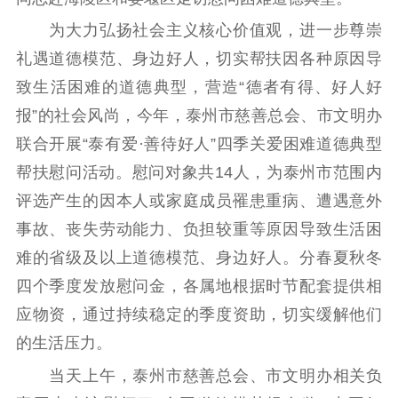
理论学习
宣传宣讲
研究阐释
为大力弘扬社会主义核心价值观，进一步尊崇
礼遇道德模范、身边好人，切实帮扶因各种原因导
哲学社科
致生活困难的道德典型，营造“德者有得、好人好
社科强省
工作通知
成果集萃
报”的社会风尚，今年，泰州市慈善总会、市文明办
江苏文脉
资料下载
联合开展“泰有爱·善待好人”四季关爱困难道德典型
帮扶慰问活动。慰问对象共14人，为泰州市范围内
新闻宣传
评选产生的因本人或家庭成员罹患重病、遭遇意外
主题宣传
对外宣传
新闻发布
事故、丧失劳动能力、负担较重等原因导致生活困
记者之家
品牌栏目
难的省级及以上道德模范、身边好人。分春夏秋冬
文化文艺
四个季度发放慰问金，各属地根据时节配套提供相
应物资，通过持续稳定的季度资助，切实缓解他们
精品生产
文化惠民
文化传承
的生活压力。
文化交流
体制改革
文化产业
当天上午，泰州市慈善总会、市文明办相关负
紫金文化艺术节
品牌活动
紫艺舞台