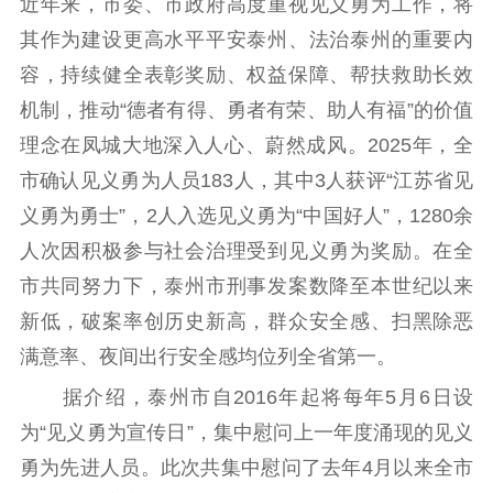
近年来，市委、市政府高度重视见义勇为工作，将
紫金文化艺术节
品牌活动
紫艺舞台
其作为建设更高水平平安泰州、法治泰州的重要内
精神文明
容，持续健全表彰奖励、权益保障、帮扶救助长效
机制，推动“德者有得、勇者有荣、助人有福”的价值
文明创建
文明实践
文明培育
理念在凤城大地深入人心、蔚然成风。2025年，全
先进典型
市确认见义勇为人员183人，其中3人获评“江苏省见
社会宣传
义勇为勇士”，2人入选见义勇为“中国好人”，1280余
思想政治教育
爱国主义教育
全民国防教育
人次因积极参与社会治理受到见义勇为奖励。在全
市共同努力下，泰州市刑事发案数降至本世纪以来
红色资源保护利
用
新低，破案率创历史新高，群众安全感、扫黑除恶
满意率、夜间出行安全感均位列全省第一。
新闻出版
据介绍，泰州市自2016年起将每年5月6日设
精品出版
全民阅读
出版监管
为“见义勇为宣传日”，集中慰问上一年度涌现的见义
扫黄打非
勇为先进人员。此次共集中慰问了去年4月以来全市