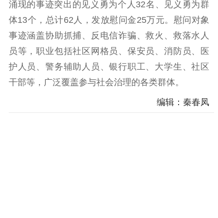
电影工作
涌现的事迹突出的见义勇为个人32名、见义勇为群
体13个，总计62人，发放慰问金25万元。慰问对象
电影创作
电影市场
事迹涵盖协助抓捕、反电信诈骗、救火、救落水人
机关党建
员等，职业包括社区网格员、保安员、消防员、医
护人员、警务辅助人员、银行职工、大学生、社区
党建要闻
学习在线
干部等，广泛覆盖参与社会治理的各类群体。
文化人才
编辑：秦春凤
紫金人才
职称评审
数据资源
公共服务
新时代公民素养
新闻出版
作品著作权
提升资源库
政务服务
登记服务
科研创新
智库服务
文艺创作