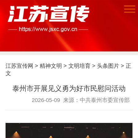
首页
江苏要闻
江苏宣传网
>
精神文明
>
文明培育
>
头条图片
> 正
文
公示公告
泰州市开展见义勇为好市民慰问活动
通知公告
信息公开制度
信息公开指南
2026-05-09
来源：中共泰州市委宣传部
信息公开年度报
告
政策法规
工作动态