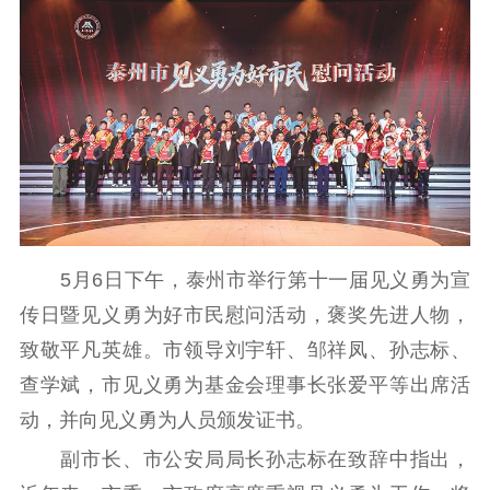
理论武装
理论学习
宣传宣讲
研究阐释
哲学社科
社科强省
工作通知
成果集萃
江苏文脉
资料下载
新闻宣传
5月6日下午，泰州市举行第十一届见义勇为宣
主题宣传
对外宣传
新闻发布
传日暨见义勇为好市民慰问活动，褒奖先进人物，
记者之家
品牌栏目
致敬平凡英雄。市领导刘宇轩、邹祥凤、孙志标、
文化文艺
查学斌，市见义勇为基金会理事长张爱平等出席活
动，并向见义勇为人员颁发证书。
精品生产
文化惠民
文化传承
副市长、市公安局局长孙志标在致辞中指出，
文化交流
体制改革
文化产业