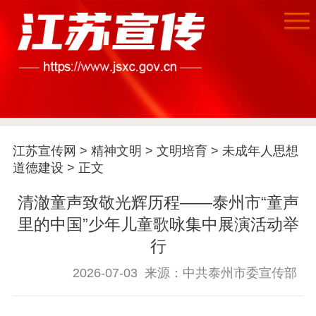
江苏宣传网
>
精神文明
>
文明培育
>
未成年人思想
首页
道德建设
> 正文
江苏要闻
清澈童声致敬光辉历程——泰州市“童声
里的中国”少年儿童歌咏集中展演活动举
公示公告
行
通知公告
信息公开制度
信息公开指南
2026-07-03
来源：中共泰州市委宣传部
信息公开年度报
告
政策法规