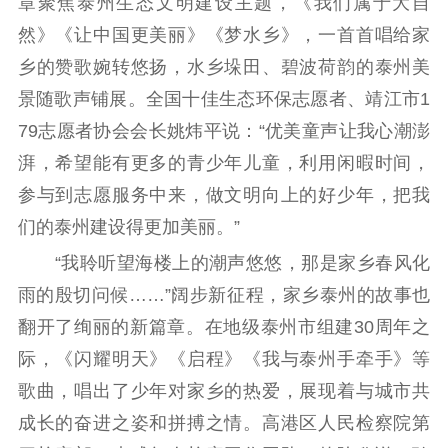
章聚焦泰州生态文明建设主题，《我们属于大自
新时代公民素养
新闻出版
作品著作权
提升资源库
政务服务
登记服务
然》《让中国更美丽》《梦水乡》，一首首唱给家
科研创新
智库服务
文艺创作
乡的赞歌婉转悠扬，水乡垛田、碧波荷韵的泰州美
服务管理平台
管理平台
服务管理
景随歌声铺展。全国十佳生态环保志愿者、靖江市1
文化产业
数字出版
新闻发布工作备
79志愿者协会会长姚炜平说：“优美童声让我心潮澎
统计分析
审读服务
案管理系统
湃，希望能有更多的青少年儿童，利用闲暇时间，
电影
理论宣讲
政工继续教育学
参与到志愿服务中来，做文明向上的好少年，把我
服务
共建共享平台
习平台
们的泰州建设得更加美丽。”
责任编辑注册
业务申报系统
“我聆听望海楼上的潮声悠悠，那是家乡春风化
雨的殷切问候……”阔步新征程，家乡泰州的故事也
翻开了绚丽的新篇章。在地级泰州市组建30周年之
际，《闪耀明天》《启程》《我与泰州手牵手》等
歌曲，唱出了少年对家乡的热爱，展现着与城市共
成长的奋进之姿和拼搏之情。高港区人民检察院第