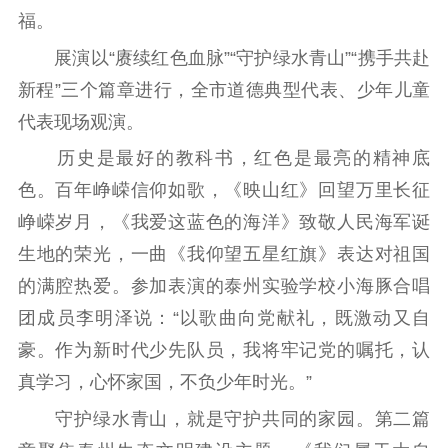
精品出版
全民阅读
出版监管
福。
扫黄打非
展演以“赓续红色血脉”“守护绿水青山”“携手共赴
电影工作
新程”三个篇章进行，全市道德典型代表、少年儿童
代表现场观演。
电影创作
电影市场
历史是最好的教科书，红色是最亮的精神底
机关党建
色。百年峥嵘信仰如歌，《映山红》回望万里长征
峥嵘岁月，《我爱这蓝色的海洋》致敬人民海军诞
党建要闻
学习在线
生地的荣光，一曲《我仰望五星红旗》表达对祖国
文化人才
的满腔热爱。参加表演的泰州实验学校小海豚合唱
紫金人才
职称评审
团成员李明泽说：“以歌曲向党献礼，既激动又自
豪。作为新时代少先队员，我将牢记党的嘱托，认
数据资源
真学习，心怀家国，不负少年时光。”
公共服务
守护绿水青山，就是守护共同的家园。第二篇