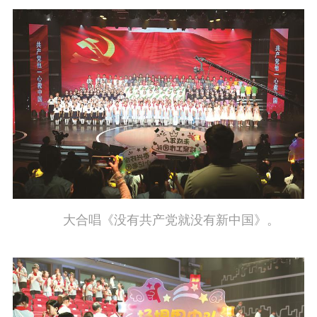
工作动态
理论武装
理论学习
宣传宣讲
研究阐释
哲学社科
社科强省
工作通知
成果集萃
江苏文脉
资料下载
新闻宣传
大合唱《没有共产党就没有新中国》。
主题宣传
对外宣传
新闻发布
记者之家
品牌栏目
文化文艺