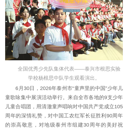
精品生产
文化惠民
文化传承
文化交流
体制改革
文化产业
紫金文化艺术节
品牌活动
紫艺舞台
精神文明
文明创建
文明实践
文明培育
先进典型
全国优秀少先队集体代表——泰兴市根思实验
社会宣传
学校杨根思中队学生观看演出。
6月30日，2026年泰州市“童声里的中国”少年儿
思想政治教育
爱国主义教育
全民国防教育
童歌咏集中展演活动举行。来自全市各地的9支少年
红色资源保护利
用
儿童合唱团，用清澈童声唱响对中国共产党成立105
周年的深情礼赞，对中国工农红军长征胜利90周年
新闻出版
的崇高敬意，对地级泰州市组建30周年的美好祝