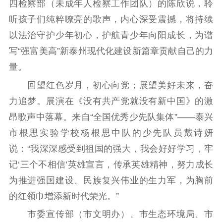
四检察部（未成年人检察工作团队）的陈欣说，聆
听孩子们纯粹嘹亮的歌声，内心深受震撼，将持续
以法治守护少年初心，护航青少年向阳成长，为谱
写“强富美高”新泰州现代化建设新篇章贡献自己的力
量。
回望红色岁月，初心向党；展望美好未来，奋
力追梦。展演在《没有共产党就没有新中国》的激
昂歌声中落幕。来自“全国优秀少先队集体”——泰兴
市根思实验学校杨根思中队的少先队员戴诗妍
说：“我深深感受到祖国的强大，我会好好学习，牢
记‘三个不相信’英雄宣言，传承英雄精神，努力成长
为推进强国建设、民族复兴伟业的生力军，为胸前
的红领巾增添新时代荣光。”
市委宣传部（市文明办）、市生态环境局、市