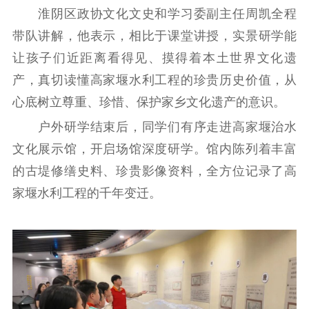
扫黄打非
淮阴区政协文化文史和学习委副主任周凯全程
带队讲解，他表示，相比于课堂讲授，实景研学能
电影工作
让孩子们近距离看得见、摸得着本土世界文化遗
电影创作
电影市场
产，真切读懂高家堰水利工程的珍贵历史价值，从
心底树立尊重、珍惜、保护家乡文化遗产的意识。
机关党建
户外研学结束后，同学们有序走进高家堰治水
党建要闻
学习在线
文化展示馆，开启场馆深度研学。馆内陈列着丰富
文化人才
的古堤修缮史料、珍贵影像资料，全方位记录了高
家堰水利工程的千年变迁。
紫金人才
职称评审
数据资源
公共服务
新时代公民素养
新闻出版
作品著作权
提升资源库
政务服务
登记服务