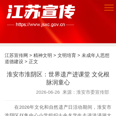
首页
江苏宣传网
>
精神文明
>
文明培育
>
未成年人思想
道德建设
> 正文
江苏要闻
淮安市淮阴区：世界遗产进课堂 文化根
公示公告
脉润童心
通知公告
信息公开制度
信息公开指南
2026-06-26
来源：淮安市委宣传部
信息公开年度报
告
政策法规
在2026年文化和自然遗产日活动期间，淮安市
淮阴区赵集中心小学组织十余名学生走进洪泽湖大