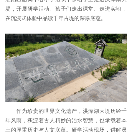
工作动态
堤，开展研学活动。孩子们走出课堂、走进实地，
理论武装
在沉浸式体验中品读千年古堤的深厚底蕴。
理论学习
宣传宣讲
研究阐释
哲学社科
社科强省
工作通知
成果集萃
江苏文脉
资料下载
新闻宣传
主题宣传
对外宣传
新闻发布
记者之家
品牌栏目
作为珍贵的世界文化遗产，洪泽湖大堤历经千
文化文艺
年风雨，积淀着古人精妙的治水智慧，也承载着本
土的厚重历史与人文底蕴。研学活动现场，讲解员
精品生产
文化惠民
文化传承