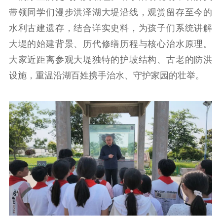
带领同学们漫步洪泽湖大堤沿线，观赏留存至今的
文化交流
体制改革
文化产业
水利古建遗存，结合详实史料，为孩子们系统讲解
紫金文化艺术节
品牌活动
紫艺舞台
大堤的始建背景、历代修缮历程与核心治水原理。
精神文明
大家近距离参观大堤独特的护坡结构、古老的防洪
设施，重温沿湖百姓携手治水、守护家园的壮举。
文明创建
文明实践
文明培育
先进典型
社会宣传
思想政治教育
爱国主义教育
全民国防教育
红色资源保护利
用
新闻出版
精品出版
全民阅读
出版监管