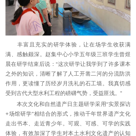
科研创新
智库服务
文艺创作
服务管理平台
管理平台
服务管理
文化产业
数字出版
新闻发布工作备
统计分析
审读服务
案管理系统
电影
理论宣讲
政工继续教育学
丰富且充实的研学体验，让在场学生收获满
服务
共建共享平台
习平台
满、感触颇深。赵集中心小学五年级三班学生曾煜
责任编辑注册
业务申报系统
晨在研学结束后说：“这次研学让我学到了许多课本
之外的知识，清晰了解了人工开凿二河的分流防洪
作用，更读懂了历经岁月洗礼的石工墙。我真切感
受到古代大型水利工程的磅礴气势，受益匪浅。”
本次文化和自然遗产日主题研学采用“实景探访
+场馆研学”相结合的形式，推动千年世界遗产文化
走出书本、走近青少年。可观、可感、可学的实践
体验，有效加深了学生对本土水利文化遗产的认知