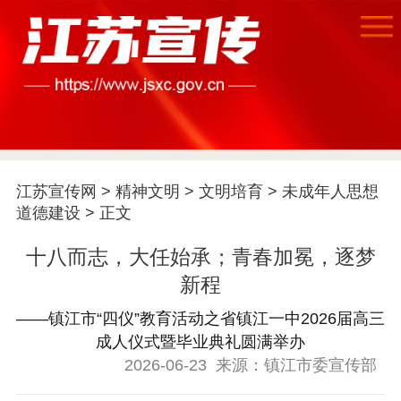
江苏宣传网
>
精神文明
>
文明培育
>
未成年人思想
道德建设
> 正文
首页
十八而志，大任始承；青春加冕，逐梦
江苏要闻
新程
公示公告
——镇江市“四仪”教育活动之省镇江一中2026届高三
成人仪式暨毕业典礼圆满举办
通知公告
信息公开制度
信息公开指南
2026-06-23
来源：镇江市委宣传部
信息公开年度报
告
政策法规