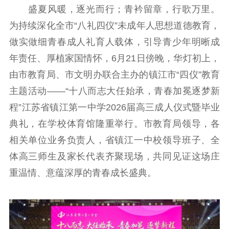
盛夏风暖，逐光而行；青衿留章，行歌万里。
工作动态
为持续深化全市“八礼四仪”未成年人思想道德教育，
做实做细青春成人礼育人载体，引导青少年明晰成
理论武装
年责任、厚植家国情怀，6月21日傍晚，华灯初上，
由市教育局、市文明办联合主办的镇江市“四仪”教育
理论学习
宣传宣讲
研究阐释
主题活动——“十八而志大任始承，青春加冕逐梦新
哲学社科
程”江苏省镇江第一中学2026届高三成人仪式暨毕业
社科强省
工作通知
成果集萃
典礼，在学校体育馆隆重举行。市教育局领导，各
江苏文脉
资料下载
相关单位业务负责人，省镇江一中校领导班子、全
体高三师生及家长代表齐聚现场，共同见证这场庄
新闻宣传
重温情、意蕴深厚的青春成长盛典。
主题宣传
对外宣传
新闻发布
记者之家
品牌栏目
文化文艺