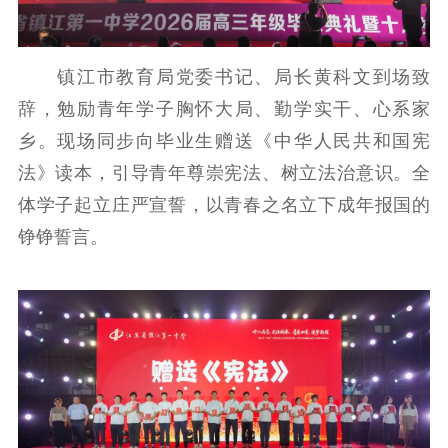
新时代公民素养
新闻出版
作品著作权
提升资源库
政务服务
登记服务
科研创新
智库服务
文艺创作
镇江市教育局党委书记、局长黄科文到场致
服务管理平台
管理平台
服务管理
辞，勉励青年学子胸怀大局、勤学实干、心系家
文化产业
数字出版
新闻发布工作备
乡。现场同步向毕业生赠送《中华人民共和国宪
统计分析
审读服务
案管理系统
法》读本，引导青年尊崇宪法、树立法治意识。全
电影
理论宣讲
政工继续教育学
体学子起立庄严宣誓，以青春之名立下成年报国的
服务
共建共享平台
习平台
铮铮誓言。
责任编辑注册
业务申报系统