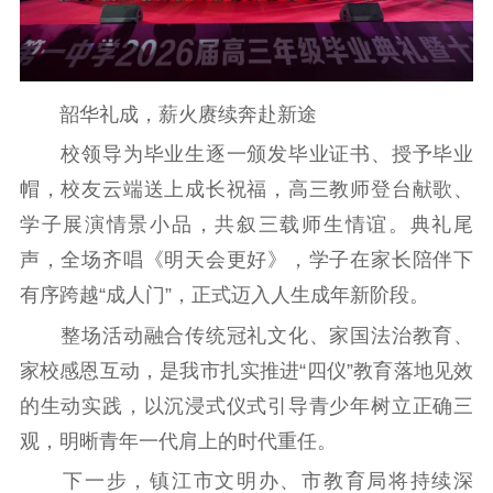
韶华礼成，薪火赓续奔赴新途
校领导为毕业生逐一颁发毕业证书、授予毕业
帽，校友云端送上成长祝福，高三教师登台献歌、
学子展演情景小品，共叙三载师生情谊。典礼尾
声，全场齐唱《明天会更好》，学子在家长陪伴下
有序跨越“成人门”，正式迈入人生成年新阶段。
整场活动融合传统冠礼文化、家国法治教育、
家校感恩互动，是我市扎实推进“四仪”教育落地见效
的生动实践，以沉浸式仪式引导青少年树立正确三
观，明晰青年一代肩上的时代重任。
下一步，镇江市文明办、市教育局将持续深