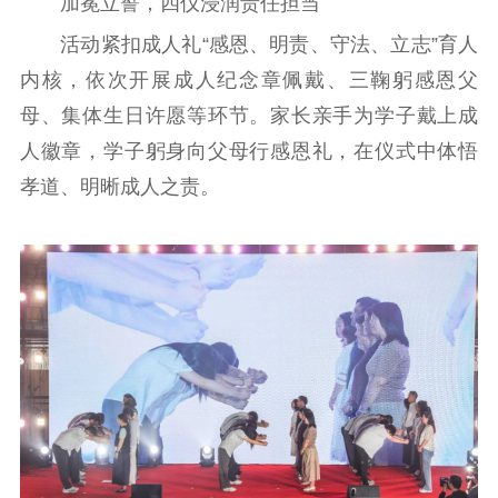
加冕立誓，四仪浸润责任担当
精品出版
全民阅读
出版监管
活动紧扣成人礼“感恩、明责、守法、立志”育人
扫黄打非
内核，依次开展成人纪念章佩戴、三鞠躬感恩父
电影工作
母、集体生日许愿等环节。家长亲手为学子戴上成
人徽章，学子躬身向父母行感恩礼，在仪式中体悟
电影创作
电影市场
孝道、明晰成人之责。
机关党建
党建要闻
学习在线
文化人才
紫金人才
职称评审
数据资源
公共服务