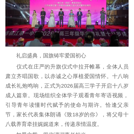
精品生产
文化惠民
文化传承
文化交流
体制改革
文化产业
紫金文化艺术节
品牌活动
紫艺舞台
精神文明
礼启盛典，国旗铸牢爱国初心
文明创建
文明实践
文明培育
仪式在庄严的升旗仪式中拉开帷幕，全体人员
先进典型
肃立齐唱国歌，以赤诚之心厚植爱国情怀。十八响
社会宣传
成长礼炮鸣响，正式为2026届高三学子开启十八岁
成人篇章。现场组织全体学子观看青年寄语视频，
思想政治教育
爱国主义教育
全民国防教育
引导青年读懂时代赋予的使命与期许。恰逢父亲
红色资源保护利
用
节，家长代表集体朗诵《致18岁的你》，将父母十
八载养育牵挂娓娓道来，传递亲情温度。
新闻出版