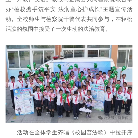
办“检校携手筑平安 法润童心护成长”主题宣传活
理论武装
动。全校师生与检察院干警代表共同参与，在轻松
活泼的氛围中接受了一次生动的法治教育。
理论学习
宣传宣讲
研究阐释
哲学社科
社科强省
工作通知
成果集萃
江苏文脉
资料下载
新闻宣传
主题宣传
对外宣传
新闻发布
记者之家
品牌栏目
文化文艺
活动在全体学生齐唱《校园普法歌》中拉开序
精品生产
文化惠民
文化传承