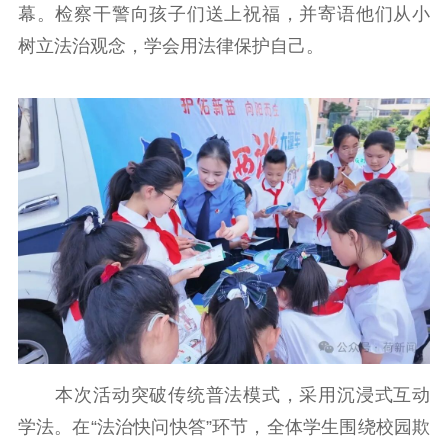
幕。检察干警向孩子们送上祝福，并寄语他们从小
文化交流
体制改革
文化产业
树立法治观念，学会用法律保护自己。
紫金文化艺术节
品牌活动
紫艺舞台
精神文明
文明创建
文明实践
文明培育
先进典型
社会宣传
思想政治教育
爱国主义教育
全民国防教育
红色资源保护利
用
新闻出版
本次活动突破传统普法模式，采用沉浸式互动
精品出版
全民阅读
出版监管
学法。在“法治快问快答”环节，全体学生围绕校园欺