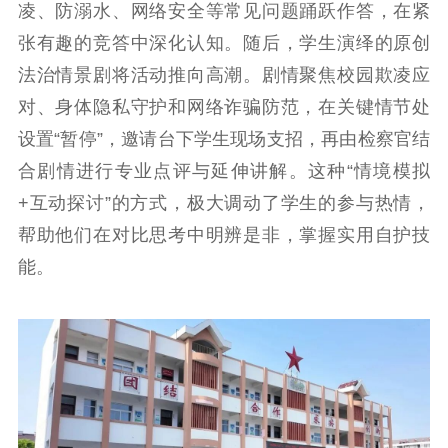
扫黄打非
凌、防溺水、网络安全等常见问题踊跃作答，在紧
张有趣的竞答中深化认知。随后，学生演绎的原创
电影工作
法治情景剧将活动推向高潮。剧情聚焦校园欺凌应
电影创作
电影市场
对、身体隐私守护和网络诈骗防范，在关键情节处
机关党建
设置“暂停”，邀请台下学生现场支招，再由检察官结
合剧情进行专业点评与延伸讲解。这种“情境模拟
党建要闻
学习在线
+互动探讨”的方式，极大调动了学生的参与热情，
文化人才
帮助他们在对比思考中明辨是非，掌握实用自护技
能。
紫金人才
职称评审
数据资源
公共服务
新时代公民素养
新闻出版
作品著作权
提升资源库
政务服务
登记服务