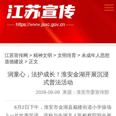
首页
江苏宣传网
>
精神文明
>
文明培育
>
未成年人思想
江苏要闻
道德建设
> 正文
润童心，法护成长！淮安金湖开展沉浸
公示公告
式普法活动
通知公告
信息公开制度
信息公开指南
2026-06-09
来源：淮安市委宣传部
信息公开年度报
告
政策法规
6月2日下午，淮安市金湖县戴楼街道小学操场
工作动态
上一片欢声笑语。该校与金湖县人民检察院联合举