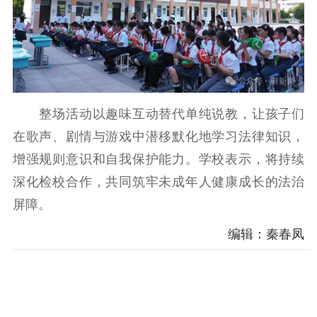
科研创新
智库服务
文艺创作
服务管理平台
管理平台
服务管理
文化产业
数字出版
新闻发布工作备
统计分析
审读服务
案管理系统
电影
理论宣讲
政工继续教育学
服务
共建共享平台
习平台
整场活动以趣味互动替代单纯说教，让孩子们
责任编辑注册
业务申报系统
在歌声、剧情与游戏中潜移默化地学习法律知识，
增强规则意识和自我保护能力。学校表示，将持续
深化检校合作，共同筑牢未成年人健康成长的法治
屏障。
编辑：秦春凤