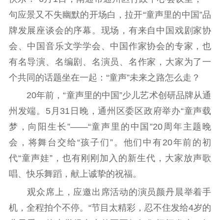
工作动态
句应景又不失幽默的开场白，拉开“童声里的中国”品
牌发展座谈会的序幕。现场，有来自中国戏剧家协
理论武装
会、中国音乐文学学会、中国作家协会的专家，也
有名导演、名编剧、名演员、名作家，大家为了一
理论学习
宣传宣讲
研究阐释
个共同的话题坐在一起：“童声”未来之路怎么走？
哲学社科
20年前，“童声里的中国”少儿艺术创研品牌从通
社科强省
工作通知
成果集萃
州发端。5月31日晚，通州区委区政府举办“童声载
江苏文脉
资料下载
梦，向阳生长”——“童声里的中国”20周年主题晚
会，将舞台交给“孩子们”。他们中有20年前的初
新闻宣传
代“童声娃”，也有刚刚加入的新生代，大家放声歌
主题宣传
对外宣传
新闻发布
唱、快乐舞蹈，献上诚挚的祝福。
记者之家
品牌栏目
观众席上，应邀出席活动的演员颜丹晨举着手
机，全程拍个不停。“节目太精彩，忍不住发给4岁的
文化文艺