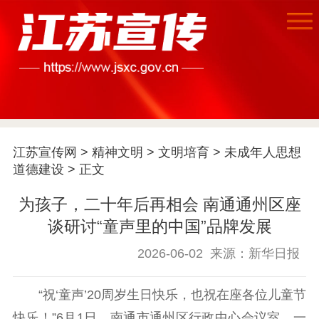
江苏宣传网
>
精神文明
>
文明培育
>
未成年人思想
首页
道德建设
> 正文
江苏要闻
为孩子，二十年后再相会 南通通州区座
谈研讨“童声里的中国”品牌发展
公示公告
2026-06-02
来源：新华日报
通知公告
信息公开制度
信息公开指南
信息公开年度报
“祝‘童声’20周岁生日快乐，也祝在座各位儿童节
告
政策法规
快乐！”6月1日，南通市通州区行政中心会议室，一