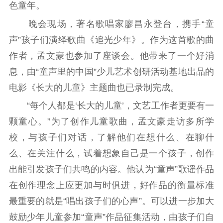
精品出版
全民阅读
出版监管
色童年。
扫黄打非
晚会现场，著名歌唱家廖昌永登台，携手“童
声”孩子们演绎歌曲《追光少年》。作为这首歌的曲
电影工作
作者，孟文豪也参加了座谈会。他带来了一个好消
电影创作
电影市场
息，由“童声里的中国”少儿艺术创研活动基地出品的
机关党建
电影《长大的儿童》主题曲也已录制完成。
“每个人都是‘长大的儿童’，文艺工作者更要有一
党建要闻
学习在线
颗童心。”为了创作儿童歌曲，孟文豪走访多所学
文化人才
校，与孩子们对话，了解他们在想什么、在聊什
么、在关注什么，试着想象自己是一个孩子，创作
紫金人才
职称评审
出能引发孩子们共鸣的内容。他认为“童声”歌谣作品
数据资源
在创作理念上应更加与时俱进，好作品的衡量标准
公共服务
最重要的就是“唱出孩子们的心声”。可以进一步加大
鼓励少年儿童参加“童声”作品征集活动，由孩子们自
新时代公民素养
新闻出版
作品著作权