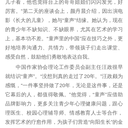
儿子看，他也觉得台上的哥哥姐姐们闪闪发光，好
精品生产
文化惠民
文化传承
厉害。”第二天的座谈会上，颜丹晨介绍，因出演电
文化交流
体制改革
文化产业
影《长大的儿童》，她与“童声”结缘。她认为，现在
紫金文化艺术节
品牌活动
紫艺舞台
的青少年不缺知识、不缺眼界，尤其在艺术的学习
上，基本功不差。“童声里的中国”应在技巧之外，更
精神文明
好地培养沟通力、共情力，带领孩子们走出课堂、
文明创建
文明实践
文明培育
感受自然，鼓励他们勇敢地表达自我。
先进典型
中国作家协会理论工作委员会副主任汪政很早
社会宣传
就结识“童声”。“没想到真的走过了20年。”汪政颇为
感慨，“一件事坚持做了20年，无论是这件事，还是
思想政治教育
爱国主义教育
全民国防教育
它幕后的人，都值得敬佩。”他觉得，“童声”应借助
红色资源保护利
用
品牌影响力，更多关注青少年心理健康问题，跟心
理医生、校园心理辅导师、情感教育人士等合作，
新闻出版
发挥艺术的疗愈作用，为孩子们营造“向阳生长”的金