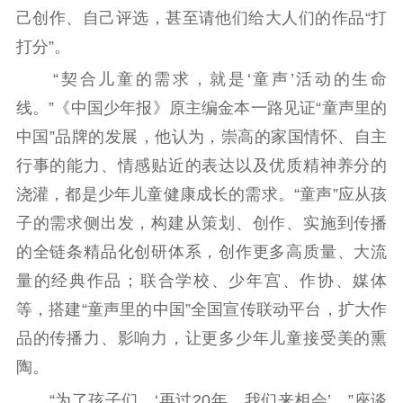
己创作、自己评选，甚至请他们给大人们的作品“打
提升资源库
政务服务
登记服务
打分”。
科研创新
智库服务
文艺创作
服务管理平台
管理平台
服务管理
“契合儿童的需求，就是‘童声’活动的生命
文化产业
数字出版
新闻发布工作备
线。”《中国少年报》原主编金本一路见证“童声里的
统计分析
审读服务
案管理系统
中国”品牌的发展，他认为，崇高的家国情怀、自主
电影
理论宣讲
政工继续教育学
行事的能力、情感贴近的表达以及优质精神养分的
服务
共建共享平台
习平台
浇灌，都是少年儿童健康成长的需求。“童声”应从孩
责任编辑注册
业务申报系统
子的需求侧出发，构建从策划、创作、实施到传播
的全链条精品化创研体系，创作更多高质量、大流
量的经典作品；联合学校、少年宫、作协、媒体
等，搭建“童声里的中国”全国宣传联动平台，扩大作
品的传播力、影响力，让更多少年儿童接受美的熏
陶。
“为了孩子们，‘再过20年，我们来相会’。”座谈