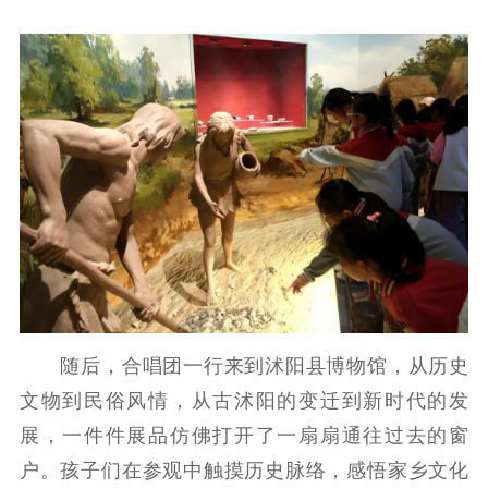
公共服务
新时代公民素养
新闻出版
作品著作权
提升资源库
政务服务
登记服务
科研创新
智库服务
文艺创作
服务管理平台
管理平台
服务管理
文化产业
数字出版
新闻发布工作备
统计分析
审读服务
案管理系统
电影
理论宣讲
政工继续教育学
服务
共建共享平台
习平台
责任编辑注册
业务申报系统
随后，合唱团一行来到沭阳县博物馆，从历史
文物到民俗风情，从古沭阳的变迁到新时代的发
展，一件件展品仿佛打开了一扇扇通往过去的窗
户。孩子们在参观中触摸历史脉络，感悟家乡文化