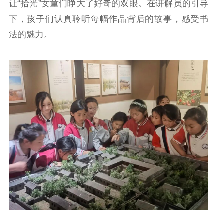
新闻出版
让“拾光”女童们睁大了好奇的双眼。在讲解员的引导
下，孩子们认真聆听每幅作品背后的故事，感受书
精品出版
全民阅读
出版监管
法的魅力。
扫黄打非
电影工作
电影创作
电影市场
机关党建
党建要闻
学习在线
文化人才
紫金人才
职称评审
数据资源