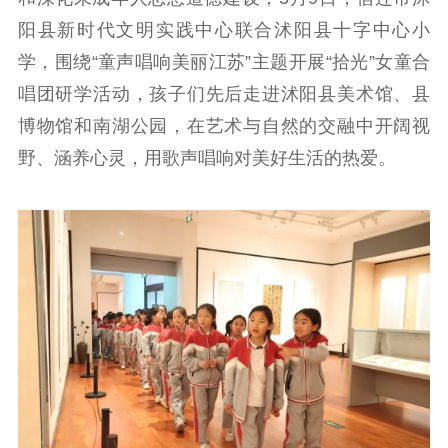
信息公开年度报
阳县新时代文明实践中心联合沭阳县十字中心小
告
政策法规
学，围绕“童声唱响美丽江苏”主题开展“拾光”女童合
工作动态
唱团研学活动，孩子们先后走进沭阳县美术馆、县
博物馆和南湖公园，在艺术与自然的交融中开阔视
理论武装
野、涵养心灵，用歌声唱响对美好生活的热爱。
理论学习
宣传宣讲
研究阐释
哲学社科
社科强省
工作通知
成果集萃
江苏文脉
资料下载
新闻宣传
主题宣传
对外宣传
新闻发布
记者之家
品牌栏目