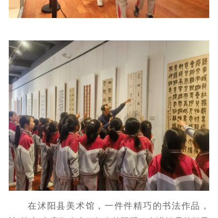
文化文艺
精品生产
文化惠民
文化传承
文化交流
体制改革
文化产业
紫金文化艺术节
品牌活动
紫艺舞台
精神文明
文明创建
文明实践
文明培育
先进典型
社会宣传
思想政治教育
爱国主义教育
全民国防教育
红色资源保护利
用
在沭阳县美术馆，一件件精巧的书法作品，