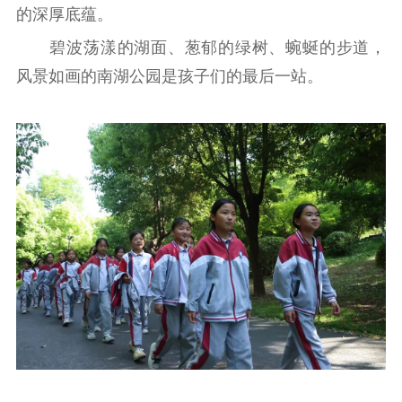
的深厚底蕴。
碧波荡漾的湖面、葱郁的绿树、蜿蜒的步道，
风景如画的南湖公园是孩子们的最后一站。