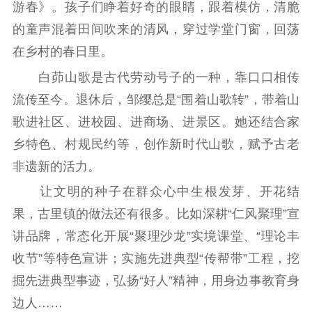
文化人才
游春》。孩子们睁着好奇的眼睛，跟着模仿，清脆
的童声混着田间吹来的清风，穿过学堂门窗，回荡
紫金人才
职称评审
在乡村的春日里。
数据资源
白茆山歌是古代劳动号子的一种，靠口口相传
公共服务
流传至今。退休后，邹缨总是“围着山歌转”，带着山
歌进社区、进校园、进商场、进景区。她还结合家
新时代公民素养
新闻出版
作品著作权
乡特色、村规民约等，创作新时代山歌，赋予古老
提升资源库
政务服务
登记服务
非遗新的活力。
科研创新
智库服务
文艺创作
服务管理平台
管理平台
服务管理
让文明的种子在群众心中生根发芽、开花结
文化产业
数字出版
新闻发布工作备
果，古里镇的做法还有很多。比如深耕“仁风聚理”宣
统计分析
审读服务
案管理系统
讲品牌，常态化开展“聚理沙龙”实境课堂、“理论丰
电影
理论宣讲
政工继续教育学
收节”等特色宣讲；实施先进典型“传帮带”工程，挖
服务
共建共享平台
习平台
掘先进典型事迹，弘扬“好人”精神，用身边事教育身
责任编辑注册
业务申报系统
边人……