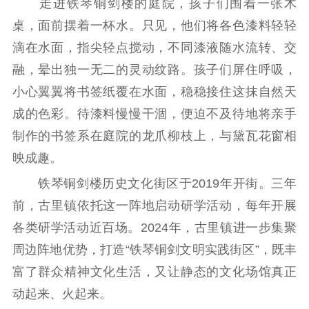
走进铁琴铜剑楼的庭院，孩子们围着一张木
桌，面前摆着一杯水。只见，他们将各色漆料轻轻
滴在水面，指尖轻点搅动，不同漆液随水流转、交
融，晕出独一无二的灵动纹路。孩子们屏住呼吸，
小心翼翼将书签纸覆在水面，稳稳接住这抹自然天
成的色彩。待漆料慢慢干涸，便迫不及待地将亲手
制作的书签系在庭院的龙爪柳枝上，与黛瓦花窗相
映成趣。
铁琴铜剑楼历史文化街区于2019年开街。三年
前，古里镇依托这一阵地启动研学活动，每年开展
各类研学活动近百场。2024年，古里镇进一步集聚
周边阵地优势，打造“铁琴铜剑文明实践街区”，既丰
富了群众精神文化生活，又让静态的文化场馆真正
动起来、火起来。