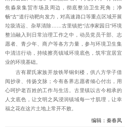
焦淼泉集贸市场及周边，彻底整治卫生死角；净
畅“古”道行动靶向发力，对高速路口等重点区域开展
垃圾清运、杂草清除……古里镇把“洁净家园日”环境
整治融入到日常治理工作之中，动员党员干部、志
愿者、青少年、商户等各方力量，参与环境卫生集
中清洁行动，持续擦亮镇域环境底色，筑牢宜居宜
业的环境基础。
古有瞿氏家族开放铁琴铜剑楼，供八方学子借
阅抄录、传扬文脉；今有各界志愿者倾心付出，用
心呵护老百姓的工作与生活。古里镇以古今相承的
人文底色，让文明之风浸润镇域每一寸肌理，让幸
福之花在这片土地上常开不败。
编辑：秦春凤