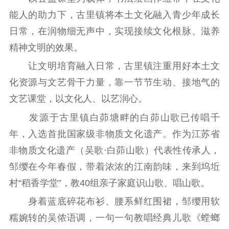
社会宣传
能人的助力下，古里镇将本土文化融入青少年成长
思想政治教育
爱国主义教育
全民国防教育
日常，在润物细无声中，实现接续文化根脉、滋养
红色资源保护利
精神文明的效果。
用
让文明培育融入日常，古里镇注重用好本土文
新闻出版
化资源与文艺骨干力量，靠一节节生动、接地气的
文艺课堂，以文化人、以艺润心。
精品出版
全民阅读
出版监管
扫黄打非
发源于古里镇白茆塘畔的白茆山歌已传唱千
年，入选首批国家级非物质文化遗产。作为江苏省
电影工作
非物质文化遗产（吴歌·白茆山歌）代表性传承人，
电影创作
电影市场
邹缨在今年春假，带着浓浓的江南韵味，来到坞坵
村“稻香学堂”，教40组亲子家庭识山歌、唱山歌。
机关党建
身着蓝底碎花布衫、腰系鲜红围裙，邹缨用软
党建要闻
学习在线
糯婉转的吴侬语调，一句一句教唱经典儿歌《螳螂