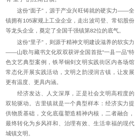
江苏要闻
这份“面子”，源于产业兴旺铸就的硬实力——全
镇拥有105家规上工业企业，走出波司登、常铝股份
公示公告
等龙头企业，奠定了全国千强镇第82位的底气。
通知公告
信息公开制度
信息公开指南
这份“里子”，则源于精神文明建设滋养的软实力
信息公开年度报
——山歌与藏书文化双双获评全国首批“一县一品”特
告
政策法规
色文艺典型案例，铁琴铜剑文明实践街区内各场馆
工作动态
常态化开展实践活动，文明之韵浸润古镇，让发展
更有温度、更具内涵。
理论武装
经济发达、人文深厚，正是社会文明高程度的
理论学习
宣传宣讲
研究阐释
双轮驱动。古里镇就是一个典型样本：经济实力提
供物质基础，文化底蕴塑造精神内核，二者融合，
哲学社科
最终转化为乡风祥和、治理有效、生活幸福的现代
社科强省
工作通知
成果集萃
城镇文明。
江苏文脉
资料下载