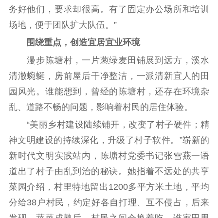
务好他们，要求却很高。有了固定办公场所和培训
场地，便于团队扩大队伍。”
围绕重点，创造宜居宜业环境
漫步陈塘村，一片葱绿麦田铺展到远方，溪水
清澈蜿蜒，房前屋后干净整洁，一派清新宜人的田
园风光。谁能想到，曾经的陈塘村，还存在环境杂
乱、道路不畅的问题，影响着村民的居住体验。
“美丽乡村建设陆续铺开，改变了村子硬件；精
神文明建设的持续深化，升级了村子软件。”崭新的
新时代文明实践站内，陈塘村党委书记张雪燕一语
道出了村子由乱到治的秘诀。她指着不远处的共享
菜园介绍，村里特地留出1200多平方米土地，平均
分给38户村民，约定好各自打理、互不侵占，后来
发现，蔬菜成熟后，村民之间会换着吃，谁家田里