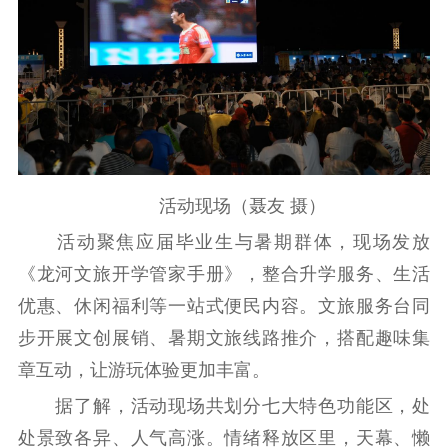
扫黄打非
电影工作
电影创作
电影市场
机关党建
党建要闻
学习在线
活动现场（聂友 摄）
文化人才
活动聚焦应届毕业生与暑期群体，现场发放
《龙河文旅开学管家手册》，整合升学服务、生活
紫金人才
职称评审
优惠、休闲福利等一站式便民内容。文旅服务台同
数据资源
步开展文创展销、暑期文旅线路推介，搭配趣味集
章互动，让游玩体验更加丰富。
公共服务
据了解，活动现场共划分七大特色功能区，处
新时代公民素养
新闻出版
作品著作权
处景致各异、人气高涨。情绪释放区里，天幕、懒
提升资源库
政务服务
登记服务