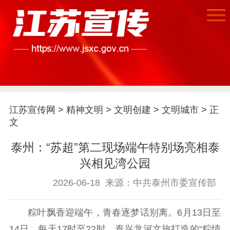
首页
江苏宣传网
>
精神文明
>
文明创建
>
文明城市
> 正
文
江苏要闻
泰州：“苏超”第二现场端午特别场亮相泰
公示公告
兴相见湾公园
通知公告
信息公开制度
信息公开指南
2026-06-18
来源：中共泰州市委宣传部
信息公开年度报
告
政策法规
粽叶飘香迎端午，青春逐梦话别离。6月13日至
14日，每天17时至22时，泰兴龙河文旅打造的“粽情