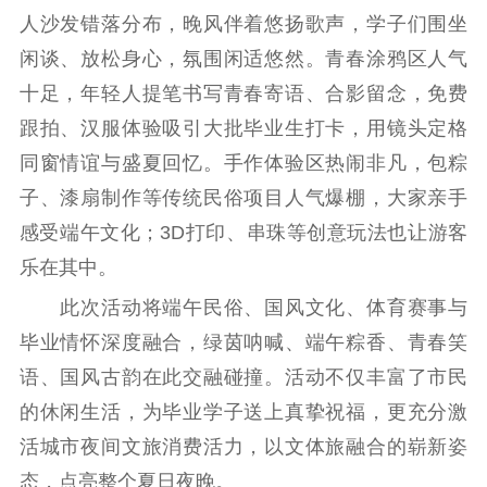
人沙发错落分布，晚风伴着悠扬歌声，学子们围坐
科研创新
智库服务
文艺创作
服务管理平台
管理平台
服务管理
闲谈、放松身心，氛围闲适悠然。青春涂鸦区人气
文化产业
数字出版
新闻发布工作备
十足，年轻人提笔书写青春寄语、合影留念，免费
统计分析
审读服务
案管理系统
跟拍、汉服体验吸引大批毕业生打卡，用镜头定格
电影
理论宣讲
政工继续教育学
同窗情谊与盛夏回忆。手作体验区热闹非凡，包粽
服务
共建共享平台
习平台
子、漆扇制作等传统民俗项目人气爆棚，大家亲手
责任编辑注册
业务申报系统
感受端午文化；3D打印、串珠等创意玩法也让游客
乐在其中。
此次活动将端午民俗、国风文化、体育赛事与
毕业情怀深度融合，绿茵呐喊、端午粽香、青春笑
语、国风古韵在此交融碰撞。活动不仅丰富了市民
的休闲生活，为毕业学子送上真挚祝福，更充分激
活城市夜间文旅消费活力，以文体旅融合的崭新姿
态，点亮整个夏日夜晚。