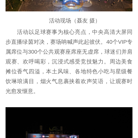
文化交流
体制改革
文化产业
紫金文化艺术节
品牌活动
紫艺舞台
活动现场（聂友 摄）
活动以足球赛事为核心亮点，中央高清大屏同
精神文明
步直播绿茵对决，赛场呐喊声此起彼伏。40个VIP专
文明创建
文明实践
文明培育
属席位与300个公共观赛座席座无虚席，球迷们并肩
先进典型
观赛、欢呼喝彩，沉浸式感受竞技魅力。周边美食
摊位香气四溢，本土风味、各地特色小吃与星级餐
社会宣传
饮琳琅满目，烟火气息裹挟着欢声笑语，让观赛时
思想政治教育
爱国主义教育
全民国防教育
光愈发惬意。
红色资源保护利
用
新闻出版
精品出版
全民阅读
出版监管