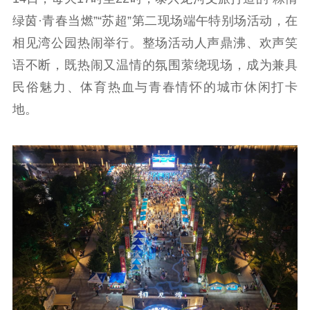
工作动态
绿茵·青春当燃”“苏超”第二现场端午特别场活动，在
理论武装
相见湾公园热闹举行。整场活动人声鼎沸、欢声笑
语不断，既热闹又温情的氛围萦绕现场，成为兼具
理论学习
宣传宣讲
研究阐释
民俗魅力、体育热血与青春情怀的城市休闲打卡
哲学社科
地。
社科强省
工作通知
成果集萃
江苏文脉
资料下载
新闻宣传
主题宣传
对外宣传
新闻发布
记者之家
品牌栏目
文化文艺
精品生产
文化惠民
文化传承