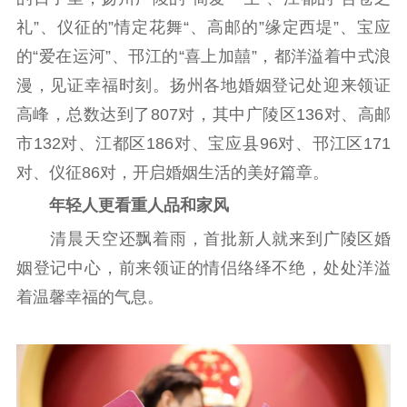
通知公告
信息公开制度
信息公开指南
礼”、仪征的”情定花舞“、高邮的”缘定西堤”、宝应
信息公开年度报
的“爱在运河”、邗江的“喜上加囍”，都洋溢着中式浪
告
政策法规
漫，见证幸福时刻。扬州各地婚姻登记处迎来领证
工作动态
高峰，总数达到了807对，其中广陵区136对、高邮
市132对、江都区186对、宝应县96对、邗江区171
理论武装
对、仪征86对，开启婚姻生活的美好篇章。
理论学习
宣传宣讲
研究阐释
年轻人更看重人品和家风
清晨天空还飘着雨，首批新人就来到广陵区婚
哲学社科
姻登记中心，前来领证的情侣络绎不绝，处处洋溢
社科强省
工作通知
成果集萃
着温馨幸福的气息。
江苏文脉
资料下载
新闻宣传
主题宣传
对外宣传
新闻发布