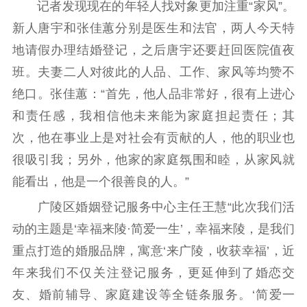
用
记者发现现在的年轻人找对象更加注重“家风”。
新人唐宇和张佳蕙分别是医生和法官，两人今天特
新闻出版
地请假办理结婚登记，之后唐宇还要赶回医院值夜
精品出版
全民阅读
出版监管
班。夫妻二人对彼此的人品、工作、家风等均赞不
扫黄打非
绝口。张佳蕙：“首先，他人品非常好，很有上进心
和责任感，我相信他未来能为家庭担起责任；其
电影工作
次，他在事业上是对社会有贡献的人，他的职业也
电影创作
电影市场
很吸引我；另外，他家的家庭氛围和睦，从家风就
能看出，他是一个很善良的人。”
机关党建
广陵区婚姻登记服务中心主任王慧“此次我们活
党建要闻
学习在线
动的主题是‘幸福来陵·简爱一生’，幸福来陵，是我们
文化人才
重点打造的婚服品牌，寓意‘来广陵，收获幸福’，近
年来我们不仅关注登记服务，更延伸到了婚恋交
紫金人才
职称评审
友、婚前辅导、家庭建设等全链条服务。‘简爱一