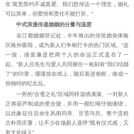
数据资源
生’寓意简约不减真爱。我们想传达一个理念，婚礼
可以简单，但爱情和责任不能打折。”
公共服务
中式浪漫传递婚姻的分量与温度
新时代公民素养
新闻出版
作品著作权
提升资源库
政务服务
登记服务
在江都婚姻登记处，今年推出的传统婚俗体验
科研创新
智库服务
文艺创作
区格外吸睛，成为新人们争相打卡的热门区域。“这
服务管理平台
管理平台
服务管理
一按，感觉像是把两个人的命运正式盖在了一
文化产业
数字出版
新闻发布工作备
起。”新人吕先生与爱人共同握住一枚刻有“我们结婚
统计分析
审读服务
案管理系统
了”的印章，缓缓按在纸上，随后装进相框，做成一
电影
理论宣讲
政工继续教育学
份独特的纪念品。
服务
共建共享平台
习平台
一旁的“合卺之礼”区域同样温情满满。一对新人
责任编辑注册
业务申报系统
正将葫芦制成的卺合拢，并用一根红绳仔细缠绕，
以此象征往后余生风雨同舟、甘苦与共。整个流程
古朴而庄重，让不少在场新人直呼“既有仪式感，又
有文化味儿”。