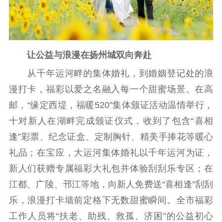
让公益与浪漫在扬州城双向奔赴
从千年运河畔的集体婚礼，到婚姻登记处的浪
漫打卡，福彩以爱之名融入每一个甜蜜场景。在高
邮，“缘定西堤，福暖520”集体颁证活动温情举行，
十对新人在湖畔完成颁证仪式，收到了包含“喜相
逢”彩票、纪念证盒、定制胸针、精美手捧花等暖心
礼品；在宝应，大运河集体婚礼以千年运河为证，
新人们获赠专属福彩大礼包并体验刮刮乐专区；在
江都、广陵、邗江等地，向新人免费送“喜相逢”刮刮
乐，浪漫打卡墙前定格下无数甜蜜瞬间。全市福彩
工作人员将“扶老、助残、救孤、济困”的公益初心