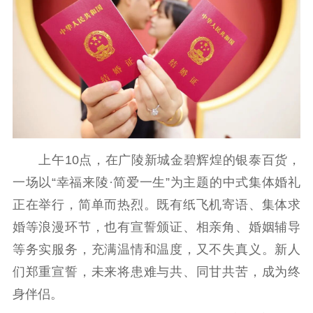
记者之家
品牌栏目
文化文艺
精品生产
文化惠民
文化传承
文化交流
体制改革
文化产业
紫金文化艺术节
品牌活动
紫艺舞台
精神文明
上午10点，在广陵新城金碧辉煌的银泰百货，
一场以“幸福来陵·简爱一生”为主题的中式集体婚礼
文明创建
文明实践
文明培育
正在举行，简单而热烈。既有纸飞机寄语、集体求
先进典型
婚等浪漫环节，也有宣誓颁证、相亲角、婚姻辅导
社会宣传
等务实服务，充满温情和温度，又不失真义。新人
们郑重宣誓，未来将患难与共、同甘共苦，成为终
思想政治教育
爱国主义教育
全民国防教育
身伴侣。
红色资源保护利