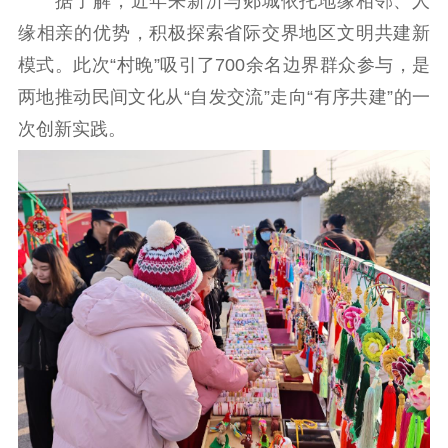
据了解，近年来新沂与郯城依托地缘相邻、人
提升资源库
政务服务
登记服务
缘相亲的优势，积极探索省际交界地区文明共建新
科研创新
智库服务
文艺创作
模式。此次“村晚”吸引了700余名边界群众参与，是
服务管理平台
管理平台
服务管理
两地推动民间文化从“自发交流”走向“有序共建”的一
文化产业
数字出版
新闻发布工作备
次创新实践。
统计分析
审读服务
案管理系统
电影
理论宣讲
政工继续教育学
服务
共建共享平台
习平台
责任编辑注册
业务申报系统