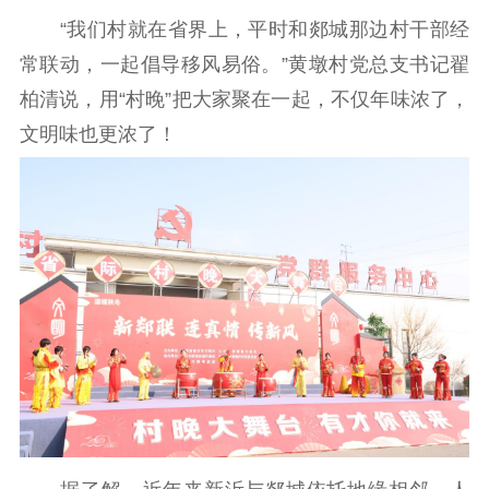
“我们村就在省界上，平时和郯城那边村干部经
扫黄打非
常联动，一起倡导移风易俗。”黄墩村党总支书记翟
电影工作
柏清说，用“村晚”把大家聚在一起，不仅年味浓了，
电影创作
电影市场
文明味也更浓了！
机关党建
党建要闻
学习在线
文化人才
紫金人才
职称评审
数据资源
公共服务
新时代公民素养
新闻出版
作品著作权