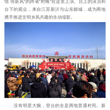
情 传新风”的跨省“村晚”在这里上演。台上的演员和
工作动态
台下的观众，来自江苏新沂与山东郯城，成为两地
携手推进文明乡风共建的生动缩影。
理论武装
理论学习
宣传宣讲
研究阐释
哲学社科
社科强省
工作通知
成果集萃
江苏文脉
资料下载
新闻宣传
主题宣传
对外宣传
新闻发布
记者之家
品牌栏目
文化文艺
没有明星大腕，登台的全是两地普通村民。新