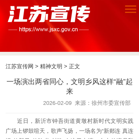
江苏宣传网
>
精神文明
> 正文
首页
一场演出两省同心，文明乡风这样“融”起
江苏要闻
来
公示公告
2026-02-09
来源：徐州市委宣传部
通知公告
信息公开制度
信息公开指南
近日，新沂市钟吾街道黄墩村新时代文明实践
信息公开年度报
广场上锣鼓喧天，歌声飞扬，一场名为“新郯连 真连
告
政策法规