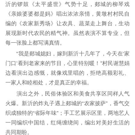
沂的锣鼓《太平盛世》气势十足，郯城的柳琴戏
精品生产
文化惠民
文化传承
《亲娘婆婆都是妈》唱出浓浓亲情，黄墩村村民自
文化交流
体制改革
文化产业
编的《农家新秀场》让农具、蔬菜走上舞台，生动
紫金文化艺术节
品牌活动
紫艺舞台
展现新时代农民的精气神。虽然表演不算专业，但
精神文明
每一张脸上都写满真情。
文明创建
文明实践
文明培育
“我是郯城媳妇，嫁到新沂十几年了，今天在‘家
先进典型
门口’看到老家来的节目，心里特别暖！”村民谢慧娟
边看演出边感慨，就像戏里唱的，拒绝高额彩礼、
社会宣传
一家人和睦相处，才是真正的幸福。
思想政治教育
爱国主义教育
全民国防教育
演出之外，民俗体验区和美食共享区同样人气
红色资源保护利
火爆。新沂的炸丸子遇上郯城的“农家披萨”，香气交
用
织成独特的“省际年味”；手工艺展示区里，两地艺人
新闻出版
一同编织中国结，红绳缠绕间，编出对美好生活的
共同期盼。
精品出版
全民阅读
出版监管