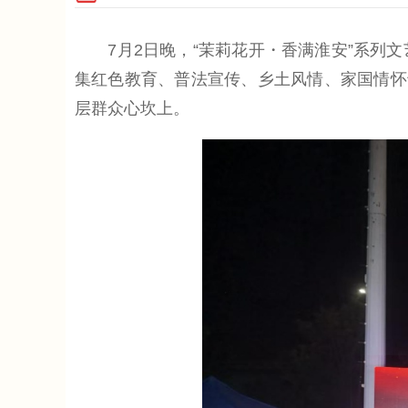
7月2日晚，“茉莉花开・香满淮安”系列文
集红色教育、普法宣传、乡土风情、家国情怀
层群众心坎上。