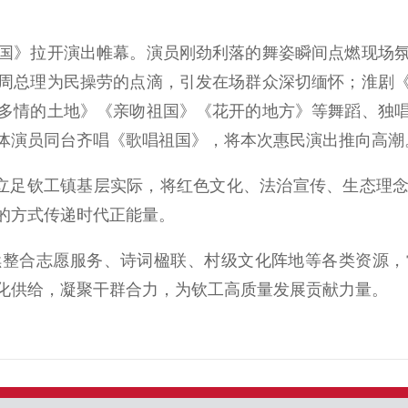
》拉开演出帷幕。演员刚劲利落的舞姿瞬间点燃现场氛
周总理为民操劳的点滴，引发在场群众深切缅怀；淮剧
多情的土地》《亲吻祖国》《花开的地方》等舞蹈、独
体演员同台齐唱《歌唱祖国》，将本次惠民演出推向高潮
立足钦工镇基层实际，将红色文化、法治宣传、生态理念
的方式传递时代正能量。
合志愿服务、诗词楹联、村级文化阵地等各类资源，
化供给，凝聚干群合力，为钦工高质量发展贡献力量。