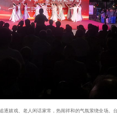
逐嬉戏、老人闲话家常，热闹祥和的气氛萦绕全场。台