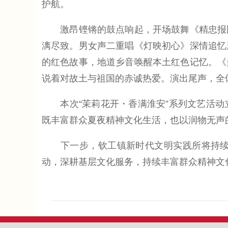
护航。
激昂铿锵的鼓点响起，开场鼓舞《精忠报国
漓尽致。男女声二重唱《灯映初心》深情追忆
的红色故事，地道乡音唤醒本土红色记忆。《
说着对故土与祖国的赤诚热爱。演出尾声，全
本次“茉莉花开・香满淮安”系列文艺活动
既丰富群众夏夜精神文化生活，也以润物无声
下一步，钦工镇新时代文明实践所将持续整
动，深耕基层文化服务，持续丰富群众精神文