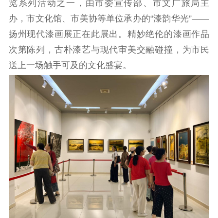
览系列活动之一，由市委宣传部、市文广旅局主
办，市文化馆、市美协等单位承办的“漆韵华光”——
理论武装
扬州现代漆画展正在此展出。精妙绝伦的漆画作品
理论学习
宣传宣讲
研究阐释
次第陈列，古朴漆艺与现代审美交融碰撞，为市民
送上一场触手可及的文化盛宴。
哲学社科
社科强省
工作通知
成果集萃
江苏文脉
资料下载
新闻宣传
主题宣传
对外宣传
新闻发布
记者之家
品牌栏目
文化文艺
精品生产
文化惠民
文化传承