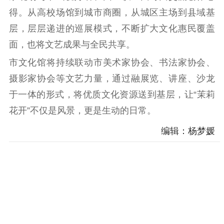
科研创新
智库服务
文艺创作
得。从高校场馆到城市商圈，从城区主场到县域基
服务管理平台
管理平台
服务管理
层，层层递进的巡展模式，不断扩大文化惠民覆盖
文化产业
数字出版
新闻发布工作备
面，也将文艺成果与全民共享。
统计分析
审读服务
案管理系统
市文化馆将持续联动市美术家协会、书法家协会、
电影
理论宣讲
政工继续教育学
服务
共建共享平台
习平台
摄影家协会等文艺力量，通过融展览、讲座、沙龙
责任编辑注册
业务申报系统
于一体的形式，将优质文化资源送到基层，让“茉莉
花开”不仅是风景，更是生动的日常。
编辑：杨梦媛