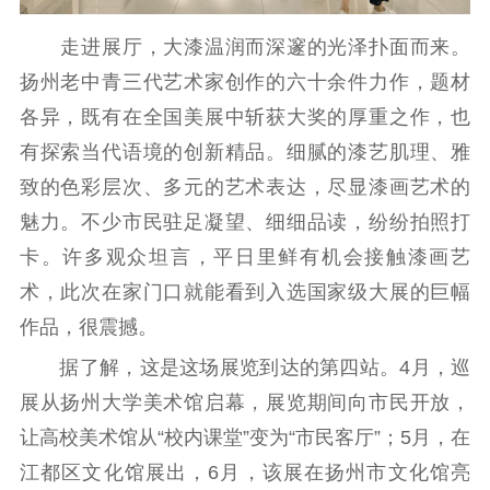
文化交流
体制改革
文化产业
走进展厅，大漆温润而深邃的光泽扑面而来。
紫金文化艺术节
品牌活动
紫艺舞台
扬州老中青三代艺术家创作的六十余件力作，题材
精神文明
各异，既有在全国美展中斩获大奖的厚重之作，也
文明创建
文明实践
文明培育
有探索当代语境的创新精品。细腻的漆艺肌理、雅
致的色彩层次、多元的艺术表达，尽显漆画艺术的
先进典型
魅力。不少市民驻足凝望、细细品读，纷纷拍照打
社会宣传
卡。许多观众坦言，平日里鲜有机会接触漆画艺
思想政治教育
爱国主义教育
全民国防教育
术，此次在家门口就能看到入选国家级大展的巨幅
红色资源保护利
作品，很震撼。
用
据了解，这是这场展览到达的第四站。4月，巡
新闻出版
展从扬州大学美术馆启幕，展览期间向市民开放，
让高校美术馆从“校内课堂”变为“市民客厅”；5月，在
精品出版
全民阅读
出版监管
江都区文化馆展出，6月，该展在扬州市文化馆亮
扫黄打非