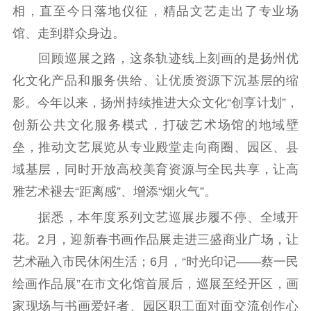
相，直至今日落地仪征，精品文艺走出了专业场
电影工作
馆、走到群众身边。
回顾巡展之路，这条轨迹线上刻画的是扬州优
电影创作
电影市场
化文化产品和服务供给、让优质资源下沉基层的缩
机关党建
影。今年以来，扬州持续推进大众文化“创享计划”，
党建要闻
学习在线
创新公共文化服务模式，打破艺术场馆的地域壁
垒，推动文艺展览从专业殿堂走向商圈、园区、县
文化人才
域基层，同时开放高校美育资源与全民共享，让高
紫金人才
职称评审
雅艺术褪去“距离感”、增添“烟火气”。
据悉，本年度系列文艺巡展步履不停、全域开
数据资源
花。2月，迎新春书画作品展走进三盛商业广场，让
公共服务
艺术融入市民休闲生活；6月，“时光印记——蔡一民
新时代公民素养
新闻出版
作品著作权
绘画作品展”在市文化馆首展后，巡展至经开区，画
提升资源库
政务服务
登记服务
家现场与书画爱好者、园区职工面对面交流创作心