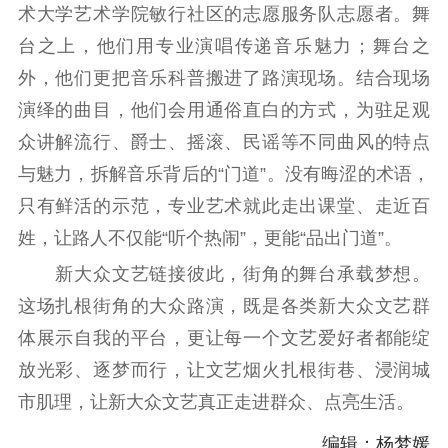
术大学艺术学院敏行社区的志愿服务队志愿者。舞
科研创新
智库服务
文艺创作
台之上，他们用专业演唱传递音乐魅力；舞台之
服务管理平台
管理平台
服务管理
外，他们更把音乐科普搬进了路演现场。结合现场
文化产业
数字出版
新闻发布工作备
统计分析
审读服务
案管理系统
演绎的曲目，他们会用通俗直白的方式，为驻足观
电影
理论宣讲
政工继续教育学
众讲解流行、爵士、摇滚、民谣等不同曲风的特点
服务
共建共享平台
习平台
与魅力，拆解音乐背后的“门道”。没有晦涩的术语，
责任编辑注册
业务申报系统
只有鲜活的示范，专业艺术就此走出课堂、走近百
姓，让路人不仅能“听个热闹”，更能“品出门道”。
新大众文艺链接彼此，街角的舞台承载梦想。
这场扎根街角的大众路演，既是各类新大众文艺群
体展示自我的平台，更让每一个文艺爱好者都能绽
放光彩、逐梦而行，让文艺烟火扎根街巷、浸润城
市肌理，让新大众文艺真正走进群众、点亮生活。
编辑：杨梦媛