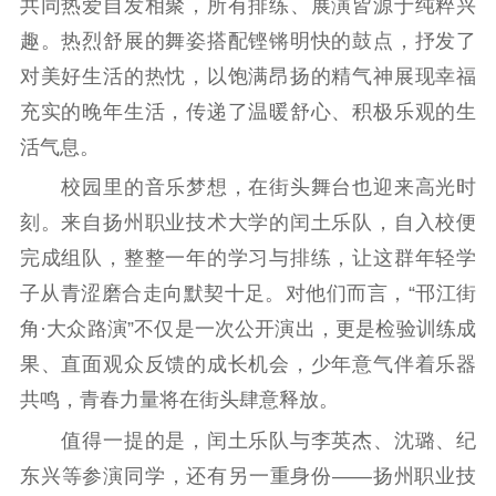
共同热爱自发相聚，所有排练、展演皆源于纯粹兴
扫黄打非
趣。热烈舒展的舞姿搭配铿锵明快的鼓点，抒发了
电影工作
对美好生活的热忱，以饱满昂扬的精气神展现幸福
电影创作
电影市场
充实的晚年生活，传递了温暖舒心、积极乐观的生
活气息。
机关党建
校园里的音乐梦想，在街头舞台也迎来高光时
党建要闻
学习在线
刻。来自扬州职业技术大学的闰土乐队，自入校便
完成组队，整整一年的学习与排练，让这群年轻学
文化人才
子从青涩磨合走向默契十足。对他们而言，“邗江街
紫金人才
职称评审
角·大众路演”不仅是一次公开演出，更是检验训练成
数据资源
果、直面观众反馈的成长机会，少年意气伴着乐器
共鸣，青春力量将在街头肆意释放。
公共服务
值得一提的是，闰土乐队与李英杰、沈璐、纪
新时代公民素养
新闻出版
作品著作权
东兴等参演同学，还有另一重身份——扬州职业技
提升资源库
政务服务
登记服务