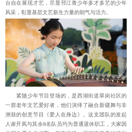
台自在展现才艺，尽显邗江青少年多才多艺的少年
文化交流
体制改革
文化产业
风采，彰显基层文艺新生力量的朝气与活力。
紫金文化艺术节
品牌活动
紫艺舞台
精神文明
文明创建
文明实践
文明培育
先进典型
社会宣传
思想政治教育
爱国主义教育
全民国防教育
红色资源保护利
紧随少年节目登场的，是西湖街道翠岗社区的
用
一群老年文艺爱好者，他们演绎了融合新疆舞与非
新闻出版
洲鼓的创意节目《爱人在身边》。这支团队的发起
人谢开凤与其余8名队员均为普通退休职工，大家因
精品出版
全民阅读
出版监管