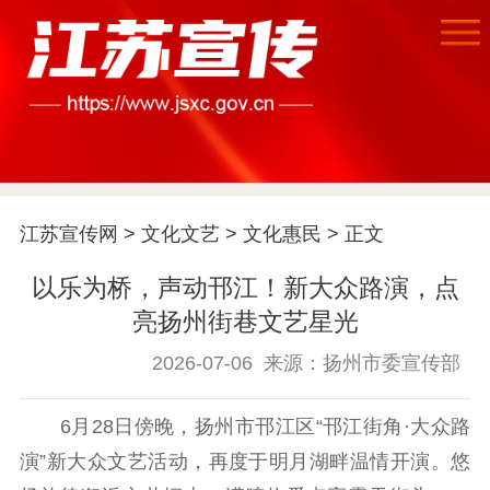
首页
江苏宣传网
>
文化文艺
>
文化惠民
> 正文
江苏要闻
以乐为桥，声动邗江！新大众路演，点
亮扬州街巷文艺星光
公示公告
2026-07-06
来源：扬州市委宣传部
通知公告
信息公开制度
信息公开指南
信息公开年度报
6月28日傍晚，扬州市邗江区“邗江街角·大众路
告
政策法规
演”新大众文艺活动，再度于明月湖畔温情开演。悠