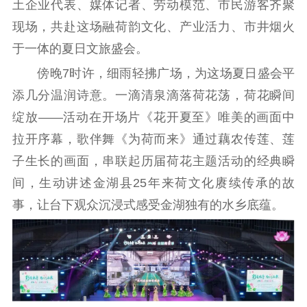
土企业代表、媒体记者、劳动模范、市民游客齐聚
现场，共赴这场融荷韵文化、产业活力、市井烟火
理论武装
于一体的夏日文旅盛会。
理论学习
宣传宣讲
研究阐释
傍晚7时许，细雨轻拂广场，为这场夏日盛会平
哲学社科
添几分温润诗意。一滴清泉滴落荷花荡，荷花瞬间
绽放——活动在开场片《花开夏至》唯美的画面中
社科强省
工作通知
成果集萃
拉开序幕，歌伴舞《为荷而来》通过藕农传莲、莲
江苏文脉
资料下载
子生长的画面，串联起历届荷花主题活动的经典瞬
新闻宣传
间，生动讲述金湖县25年来荷文化赓续传承的故
事，让台下观众沉浸式感受金湖独有的水乡底蕴。
主题宣传
对外宣传
新闻发布
记者之家
品牌栏目
文化文艺
精品生产
文化惠民
文化传承