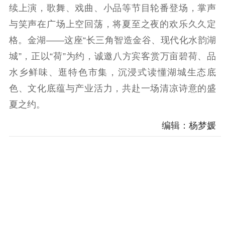
科研创新
智库服务
文艺创作
续上演，歌舞、戏曲、小品等节目轮番登场，掌声
服务管理平台
管理平台
服务管理
与笑声在广场上空回荡，将夏至之夜的欢乐久久定
文化产业
数字出版
新闻发布工作备
格。金湖——这座“长三角智造金谷、现代化水韵湖
统计分析
审读服务
案管理系统
城”，正以“荷”为约，诚邀八方宾客赏万亩碧荷、品
电影
理论宣讲
政工继续教育学
水乡鲜味、逛特色市集，沉浸式读懂湖城生态底
服务
共建共享平台
习平台
色、文化底蕴与产业活力，共赴一场清凉诗意的盛
责任编辑注册
业务申报系统
夏之约。
编辑：杨梦媛