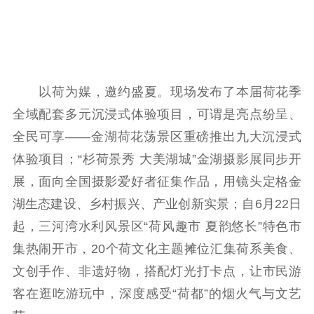
文化交流
体制改革
文化产业
紫金文化艺术节
品牌活动
紫艺舞台
精神文明
以荷为媒，邀约盛夏。现场发布了本届荷花季
文明创建
文明实践
文明培育
全域配套多元沉浸式体验项目，可谓是亮点纷呈、
先进典型
全民可享——金湖荷花荡景区重磅推出九大沉浸式
社会宣传
体验项目；“杉荷景秀 大美湖城”金湖摄影展同步开
展，面向全国摄影爱好者征集作品，用镜头定格金
思想政治教育
爱国主义教育
全民国防教育
湖生态建设、乡村振兴、产业创新实景；自6月22日
红色资源保护利
用
起，三河湾水利风景区“荷风趣市 夏韵悠长”特色市
集热闹开市，20个荷文化主题摊位汇集荷系美食、
新闻出版
文创手作、非遗好物，搭配灯光打卡点，让市民游
精品出版
全民阅读
出版监管
客在逛吃游玩中，深度感受“荷都”的烟火气与文艺
扫黄打非