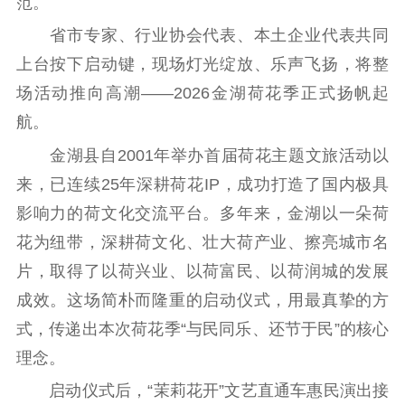
范。
省市专家、行业协会代表、本土企业代表共同
电影工作
上台按下启动键，现场灯光绽放、乐声飞扬，将整
电影创作
电影市场
场活动推向高潮——2026金湖荷花季正式扬帆起
机关党建
航。
金湖县自2001年举办首届荷花主题文旅活动以
党建要闻
学习在线
来，已连续25年深耕荷花IP，成功打造了国内极具
文化人才
影响力的荷文化交流平台。多年来，金湖以一朵荷
花为纽带，深耕荷文化、壮大荷产业、擦亮城市名
紫金人才
职称评审
片，取得了以荷兴业、以荷富民、以荷润城的发展
数据资源
成效。这场简朴而隆重的启动仪式，用最真挚的方
公共服务
式，传递出本次荷花季“与民同乐、还节于民”的核心
理念。
新时代公民素养
新闻出版
作品著作权
提升资源库
政务服务
登记服务
启动仪式后，“茉莉花开”文艺直通车惠民演出接