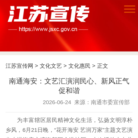
首页
江苏宣传网
>
文化文艺
>
文化惠民
> 正文
江苏要闻
南通海安：文艺汇演润民心、新风正气
促和谐
公示公告
2026-06-24
来源：南通市委宣传部
通知公告
信息公开制度
信息公开指南
信息公开年度报
为丰富辖区居民精神文化生活，弘扬文明淳朴
告
政策法规
乡风，6月21日晚，“花开海安 艺润万家”主题文艺演