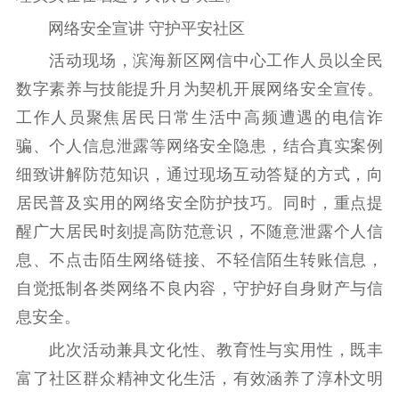
提升资源库
政务服务
登记服务
网络安全宣讲 守护平安社区
科研创新
智库服务
文艺创作
服务管理平台
管理平台
服务管理
活动现场，滨海新区网信中心工作人员以全民
文化产业
数字出版
新闻发布工作备
数字素养与技能提升月为契机开展网络安全宣传。
统计分析
审读服务
案管理系统
工作人员聚焦居民日常生活中高频遭遇的电信诈
电影
理论宣讲
政工继续教育学
骗、个人信息泄露等网络安全隐患，结合真实案例
服务
共建共享平台
习平台
细致讲解防范知识，通过现场互动答疑的方式，向
责任编辑注册
业务申报系统
居民普及实用的网络安全防护技巧。同时，重点提
醒广大居民时刻提高防范意识，不随意泄露个人信
息、不点击陌生网络链接、不轻信陌生转账信息，
自觉抵制各类网络不良内容，守护好自身财产与信
息安全。
此次活动兼具文化性、教育性与实用性，既丰
富了社区群众精神文化生活，有效涵养了淳朴文明