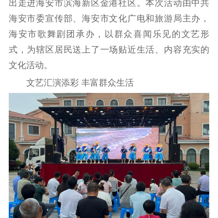
出走进海安市滨海新区金港社区。本次活动由中共
工作动态
海安市委宣传部、海安市文化广电和旅游局主办，
理论武装
海安市歌舞剧团承办，以群众喜闻乐见的文艺形
式，为辖区居民送上了一场贴近生活、内容充实的
理论学习
宣传宣讲
研究阐释
文化活动。
哲学社科
文艺汇演添彩 丰富群众生活
社科强省
工作通知
成果集萃
江苏文脉
资料下载
新闻宣传
主题宣传
对外宣传
新闻发布
记者之家
品牌栏目
文化文艺