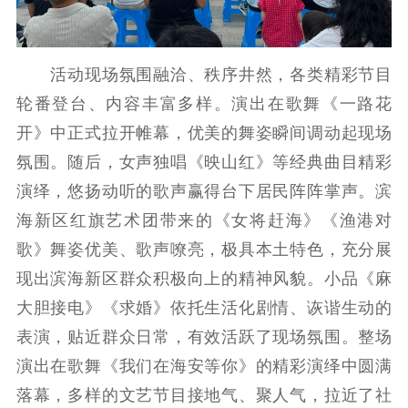
精品生产
文化惠民
文化传承
文化交流
体制改革
文化产业
紫金文化艺术节
品牌活动
紫艺舞台
活动现场氛围融洽、秩序井然，各类精彩节目
精神文明
轮番登台、内容丰富多样。演出在歌舞《一路花
开》中正式拉开帷幕，优美的舞姿瞬间调动起现场
文明创建
文明实践
文明培育
氛围。随后，女声独唱《映山红》等经典曲目精彩
先进典型
演绎，悠扬动听的歌声赢得台下居民阵阵掌声。滨
社会宣传
海新区红旗艺术团带来的《女将赶海》《渔港对
歌》舞姿优美、歌声嘹亮，极具本土特色，充分展
思想政治教育
爱国主义教育
全民国防教育
现出滨海新区群众积极向上的精神风貌。小品《麻
红色资源保护利
大胆接电》《求婚》依托生活化剧情、诙谐生动的
用
表演，贴近群众日常，有效活跃了现场氛围。整场
新闻出版
演出在歌舞《我们在海安等你》的精彩演绎中圆满
精品出版
全民阅读
出版监管
落幕，多样的文艺节目接地气、聚人气，拉近了社