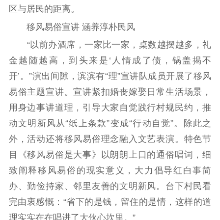
扫黄打非
区与居民的距离。
移风易俗宣讲 涵养淳朴民风
电影工作
“以前办酒席，一家比一家，桌数越摆越多，礼
电影创作
电影市场
金越随越高，到头来是‘人情成了债，锅盖揭不
机关党建
开’。”演出间隙，滨滨有“理”宣讲队成员开展了移风
易俗主题宣讲。宣讲紧扣婚丧嫁娶日常生活场景，
党建要闻
学习在线
用身边事讲道理，引导大家自觉践行村规民约，推
文化人才
动文明新风从“纸上条款”变成“行动自觉”。除此之
外，活动还将移风易俗理念融入文艺表演。特色节
紫金人才
职称评审
目《移风易俗是大事》以朗朗上口的通俗唱词，细
数据资源
致阐释移风易俗的现实意义，大力倡导红白事简
办、勤俭持家、邻里友善的文明新风。台下村民看
公共服务
完由衷感慨：“省下的是钱，留住的是情，这样的道
新时代公民素养
新闻出版
作品著作权
理实实在在唱进了大伙心坎里。”