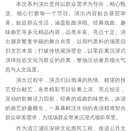
本次系列演出坚持以群众需求为导向，精心甄
紫金文化艺术节
品牌活动
紫艺舞台
选、细心打磨每一个节目。演出内容贴合基层审
精神文明
美、贴近群众生活，涵盖歌曲演唱、经典戏曲、趣
味曲艺等多元精品内容，品类丰富、亮点十足。演
文明创建
文明实践
文明培育
出摒弃繁复华丽的舞台布景，以简约质朴的场景回
先进典型
归文艺本质；打破传统观演壁垒，以零距离沉浸式
社会宣传
演绎拉近文化与群众的距离，整场活动兼具烟火气
息与人文温度。
思想政治教育
爱国主义教育
全民国防教育
演出过程中，演员们以饱满的热情、精湛的技
红色资源保护利
用
艺登台献艺，各类精彩节目轮番上演、亮点纷呈，
灵动的歌舞活力四射，经典的戏曲韵味悠长，诙谐
新闻出版
的曲艺妙趣横生，一幕幕鲜活生动的表演精准契合
精品出版
全民阅读
出版监管
群众审美需求，为现场群众带来沉浸式视听享受。
扫黄打非
作为清江浦区深耕文化惠民工程、推进公共文