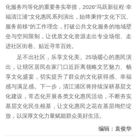
电影工作
化服务均等化的重要务实举措，2026“马跃新征程·幸
福清江浦”文化惠民系列演出，始终秉持“文化下沉、
电影创作
电影市场
服务前移”的工作理念，打破公共文化服务的地域壁
机关党建
垒与空间限制，让优质文化资源走出专业场馆、走
进社区街巷、贴近寻常百姓。
党建要闻
学习在线
足不出社区，乐享文化美。25场暖心的惠民演
文化人才
出，让辖区居民在家门口近距离领略文艺魅力、畅
紫金人才
职称评审
享文化盛宴，切实提升了群众的文化获得感、幸福
感与满足感。下一步，清江浦区将持续深耕基层文
数据资源
化建设，常态化开展各类文化惠民活动，不断夯实
公共服务
基层文化民生根基，让文化惠民之花在基层绚烂绽
放，以深厚文化力量赋能群众美好生活。
新时代公民素养
新闻出版
作品著作权
提升资源库
政务服务
登记服务
编辑：袁俊华
科研创新
智库服务
文艺创作