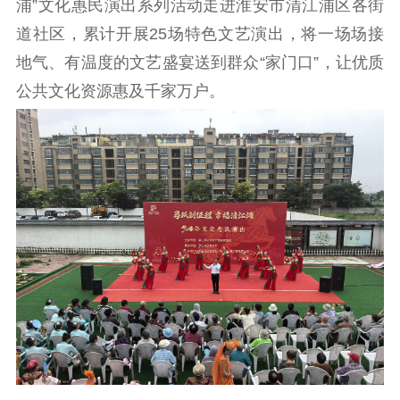
浦”文化惠民演出系列活动走进淮安市清江浦区各街
理论武装
道社区，累计开展25场特色文艺演出，将一场场接
理论学习
宣传宣讲
研究阐释
地气、有温度的文艺盛宴送到群众“家门口”，让优质
公共文化资源惠及千家万户。
哲学社科
社科强省
工作通知
成果集萃
江苏文脉
资料下载
新闻宣传
主题宣传
对外宣传
新闻发布
记者之家
品牌栏目
文化文艺
精品生产
文化惠民
文化传承
文化交流
体制改革
文化产业