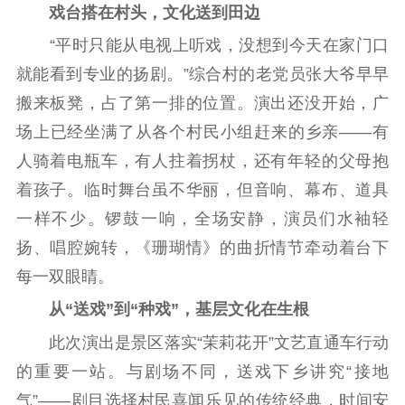
精品生产
文化惠民
文化传承
戏台搭在村头，文化送到田边
文化交流
体制改革
文化产业
“平时只能从电视上听戏，没想到今天在家门口
紫金文化艺术节
品牌活动
紫艺舞台
就能看到专业的扬剧。”综合村的老党员张大爷早早
搬来板凳，占了第一排的位置。演出还没开始，广
精神文明
场上已经坐满了从各个村民小组赶来的乡亲——有
文明创建
文明实践
文明培育
人骑着电瓶车，有人拄着拐杖，还有年轻的父母抱
先进典型
着孩子。临时舞台虽不华丽，但音响、幕布、道具
一样不少。锣鼓一响，全场安静，演员们水袖轻
社会宣传
扬、唱腔婉转，《珊瑚情》的曲折情节牵动着台下
思想政治教育
爱国主义教育
全民国防教育
每一双眼睛。
红色资源保护利
从“送戏”到“种戏”，基层文化在生根
用
此次演出是景区落实“茉莉花开”文艺直通车行动
新闻出版
的重要一站。与剧场不同，送戏下乡讲究“接地
精品出版
全民阅读
出版监管
气”——剧目选择村民喜闻乐见的传统经典，时间安