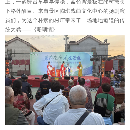
上，一辆舞台车早早停稳，蓝色背景板在绿树掩映
工作动态
下格外醒目。来自景区陶琪戏曲文化中心的扬剧演
员们，为这个朴素的村庄带来了一场地地道道的传
理论武装
统大戏——《珊瑚情》。
理论学习
宣传宣讲
研究阐释
哲学社科
社科强省
工作通知
成果集萃
江苏文脉
资料下载
新闻宣传
主题宣传
对外宣传
新闻发布
记者之家
品牌栏目
文化文艺