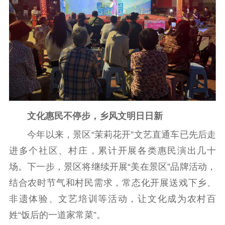
提升资源库
政务服务
登记服务
科研创新
智库服务
文艺创作
服务管理平台
管理平台
服务管理
文化产业
数字出版
新闻发布工作备
统计分析
审读服务
案管理系统
电影
理论宣讲
政工继续教育学
服务
共建共享平台
习平台
责任编辑注册
业务申报系统
文化惠民不停步，乡风文明日日新
今年以来，景区“茉莉花开”文艺直通车已先后走
进多个社区、村庄，累计开展各类惠民演出几十
场。下一步，景区将继续开展“美在景区”品牌活动，
结合农时节气和村民需求，常态化开展送戏下乡、
非遗体验、文艺培训等活动，让文化成为农村百
姓“饭后的一道家常菜”。