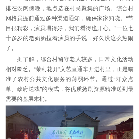
扫黄打非
排在农闲傍晚，地点选在村民聚集的广场。综合村
网格员提前通过多种渠道通知，确保家家知晓。“节
电影工作
目很精彩，演员唱得好，我们看得也开心。”一位七
电影创作
电影市场
十多岁的老奶奶拉着演员的手说，好久没这么热闹
了。
机关党建
据了解，综合村留守老人较多，日常文化活动
党建要闻
学习在线
相对匮乏。“茉莉花开”文艺直通车开进村里，正是瞄
文化人才
准了农村公共文化服务的薄弱环节。通过“群众点
单、政府送戏”的模式，将优质扬剧资源精准送到最
紫金人才
职称评审
需要的基层末梢。
数据资源
公共服务
新时代公民素养
新闻出版
作品著作权