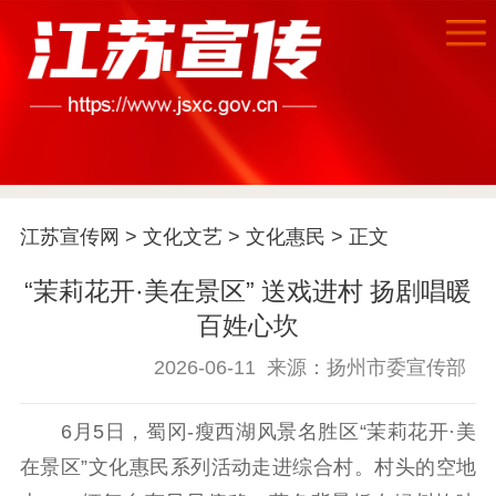
首页
江苏宣传网
>
文化文艺
>
文化惠民
> 正文
江苏要闻
“茉莉花开·美在景区” 送戏进村 扬剧唱暖
百姓心坎
公示公告
2026-06-11
来源：扬州市委宣传部
通知公告
信息公开制度
信息公开指南
6月5日，蜀冈-瘦西湖风景名胜区“茉莉花开·美
信息公开年度报
告
政策法规
在景区”文化惠民系列活动走进综合村。村头的空地