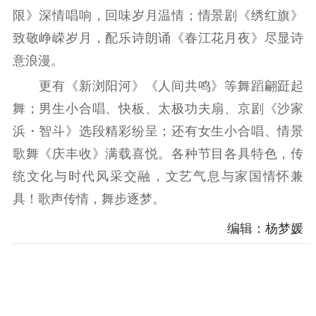
科研创新
智库服务
文艺创作
限》深情唱响，回味岁月温情；情景剧《绣红旗》
服务管理平台
管理平台
服务管理
致敬峥嵘岁月，配乐诗朗诵《春江花月夜》尽显诗
文化产业
数字出版
新闻发布工作备
意浪漫。
统计分析
审读服务
案管理系统
更有《新浏阳河》《人间共鸣》等舞蹈翩跹起
电影
理论宣讲
政工继续教育学
舞；男生小合唱、快板、太极功夫扇、京剧《沙家
服务
共建共享平台
习平台
浜・智斗》选段精彩纷呈；还有女生小合唱、情景
责任编辑注册
业务申报系统
歌舞《庆丰收》满载喜悦。各种节目各具特色，传
统文化与时代风采交融，文艺气息与家国情怀兼
具！歌声传情，舞步逐梦。
编辑：杨梦媛