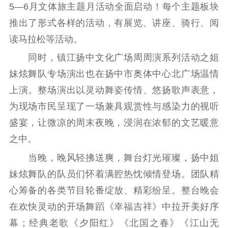
5—6月文体旅主题月活动全面启动！每个主题板块
电影工作
推出了形式各样的活动，有展览、讲座、骑行、阅
读马拉松等活动。
电影创作
电影市场
同时，镇江扬中文化广场周周演系列活动之姐
机关党建
妹炫舞队专场演出也在扬中市奥体中心北广场温情
上演。整场演出以灵动舞姿传情、悠扬歌声表意，
党建要闻
学习在线
为现场市民呈现了一场兼具观赏性与感染力的视听
文化人才
盛宴，让微凉的周末夜晚，浸润在浓郁的文艺暖意
紫金人才
职称评审
之中。
当晚，晚风轻拂送爽，舞台灯光璀璨，扬中姐
数据资源
妹炫舞队的队员们怀着满腔热忱倾情登场。团队精
公共服务
心筹备的各类节目轮番绽放、精彩纷呈。整台晚会
在欢快灵动的开场舞蹈《幸福吉祥》中拉开美好序
新时代公民素养
新闻出版
作品著作权
提升资源库
政务服务
登记服务
幕；经典老歌《夕阳红》《北国之春》《江山无