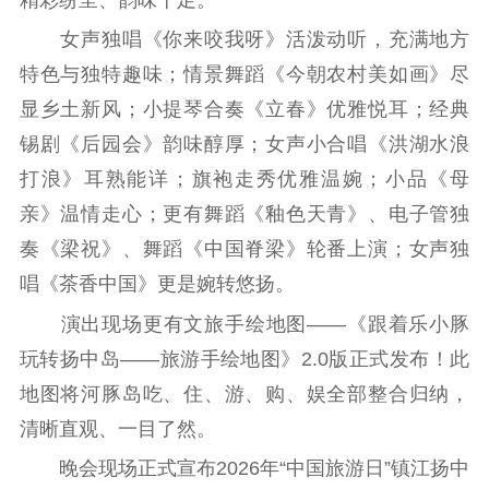
文化交流
体制改革
文化产业
女声独唱《你来咬我呀》活泼动听，充满地方
紫金文化艺术节
品牌活动
紫艺舞台
特色与独特趣味；情景舞蹈《今朝农村美如画》尽
精神文明
显乡土新风；小提琴合奏《立春》优雅悦耳；经典
锡剧《后园会》韵味醇厚；女声小合唱《洪湖水浪
文明创建
文明实践
文明培育
打浪》耳熟能详；旗袍走秀优雅温婉；小品《母
先进典型
亲》温情走心；更有舞蹈《釉色天青》、电子管独
社会宣传
奏《梁祝》、舞蹈《中国脊梁》轮番上演；女声独
唱《茶香中国》更是婉转悠扬。
思想政治教育
爱国主义教育
全民国防教育
演出现场更有文旅手绘地图——《跟着乐小豚
红色资源保护利
用
玩转扬中岛——旅游手绘地图》2.0版正式发布！此
地图将河豚岛吃、住、游、购、娱全部整合归纳，
新闻出版
清晰直观、一目了然。
精品出版
全民阅读
出版监管
晚会现场正式宣布2026年“中国旅游日”镇江扬中
扫黄打非