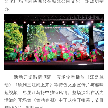
文化广场周周演晚会在城北公园文化广场成功举
办。
理论武装
理论学习
宣传宣讲
研究阐释
哲学社科
社科强省
工作通知
成果集萃
江苏文脉
资料下载
新闻宣传
主题宣传
对外宣传
新闻发布
活动开场温情满满，暖场轮番播放《江岛脉
记者之家
品牌栏目
动》《请到三江湾上来》等特色文旅宣传片与趣味
短视频，尽显江岛扬中独特风情。整场演出在活力
文化文艺
满满的开场舞《舞动春潮》中正式拉开帷幕，节目
精品生产
文化惠民
文化传承
精彩纷呈、韵味十足。