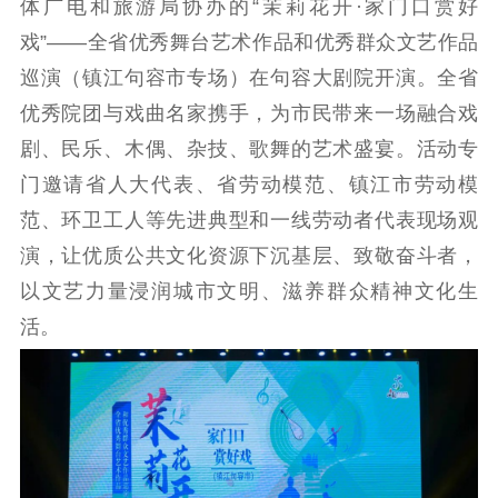
体广电和旅游局协办的“茉莉花开·家门口赏好
工作动态
戏”——全省优秀舞台艺术作品和优秀群众文艺作品
巡演（镇江句容市专场）在句容大剧院开演。全省
理论武装
优秀院团与戏曲名家携手，为市民带来一场融合戏
理论学习
宣传宣讲
研究阐释
剧、民乐、木偶、杂技、歌舞的艺术盛宴。活动专
哲学社科
门邀请省人大代表、省劳动模范、镇江市劳动模
范、环卫工人等先进典型和一线劳动者代表现场观
社科强省
工作通知
成果集萃
演，让优质公共文化资源下沉基层、致敬奋斗者，
江苏文脉
资料下载
以文艺力量浸润城市文明、滋养群众精神文化生
新闻宣传
活。
主题宣传
对外宣传
新闻发布
记者之家
品牌栏目
文化文艺