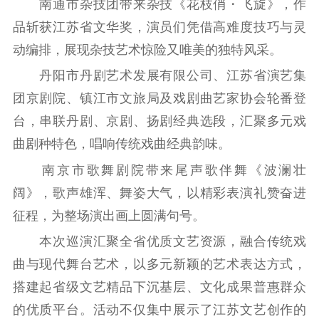
南通市杂技团带来杂技《花枝俏・飞旋》，作
提升资源库
政务服务
登记服务
品斩获江苏省文华奖，演员们凭借高难度技巧与灵
科研创新
智库服务
文艺创作
服务管理平台
管理平台
服务管理
动编排，展现杂技艺术惊险又唯美的独特风采。
文化产业
数字出版
新闻发布工作备
丹阳市丹剧艺术发展有限公司、江苏省演艺集
统计分析
审读服务
案管理系统
团京剧院、镇江市文旅局及戏剧曲艺家协会轮番登
电影
理论宣讲
政工继续教育学
台，串联丹剧、京剧、扬剧经典选段，汇聚多元戏
服务
共建共享平台
习平台
曲剧种特色，唱响传统戏曲经典韵味。
责任编辑注册
业务申报系统
南京市歌舞剧院带来尾声歌伴舞《波澜壮
阔》，歌声雄浑、舞姿大气，以精彩表演礼赞奋进
征程，为整场演出画上圆满句号。
本次巡演汇聚全省优质文艺资源，融合传统戏
曲与现代舞台艺术，以多元新颖的艺术表达方式，
搭建起省级文艺精品下沉基层、文化成果普惠群众
的优质平台。活动不仅集中展示了江苏文艺创作的