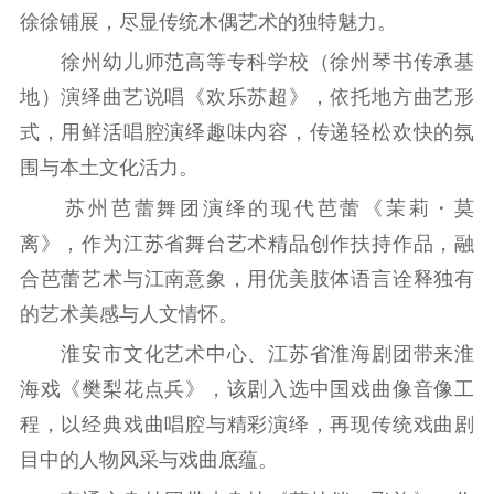
徐徐铺展，尽显传统木偶艺术的独特魅力。
扫黄打非
徐州幼儿师范高等专科学校（徐州琴书传承基
电影工作
地）演绎曲艺说唱《欢乐苏超》，依托地方曲艺形
电影创作
电影市场
式，用鲜活唱腔演绎趣味内容，传递轻松欢快的氛
围与本土文化活力。
机关党建
苏州芭蕾舞团演绎的现代芭蕾《茉莉・莫
党建要闻
学习在线
离》，作为江苏省舞台艺术精品创作扶持作品，融
文化人才
合芭蕾艺术与江南意象，用优美肢体语言诠释独有
的艺术美感与人文情怀。
紫金人才
职称评审
淮安市文化艺术中心、江苏省淮海剧团带来淮
数据资源
海戏《樊梨花点兵》，该剧入选中国戏曲像音像工
公共服务
程，以经典戏曲唱腔与精彩演绎，再现传统戏曲剧
目中的人物风采与戏曲底蕴。
新时代公民素养
新闻出版
作品著作权