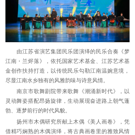
精品生产
文化惠民
文化传承
文化交流
体制改革
文化产业
紫金文化艺术节
品牌活动
紫艺舞台
精神文明
文明创建
文明实践
文明培育
由江苏省演艺集团民乐团演绎的民乐合奏《梦
先进典型
江南・兰烬落》，依托国家艺术基金、江苏艺术基
金创作扶持打造，以传统民乐勾勒江南温婉意境，
社会宣传
尽显江南水乡独有的风雅韵味与诗意风情。
思想政治教育
爱国主义教育
全民国防教育
南京市歌舞剧院带来歌舞《潮涌新时代》，以
红色资源保护利
灵动舞姿搭配昂扬旋律，生动展现奋进路上朝气蓬
用
勃、逐梦前行的时代风貌。
新闻出版
扬州市木偶研究所献上木偶《美人画卷》，凭
借精巧娴熟的木偶演绎，将古典画卷里的雅致风情
精品出版
全民阅读
出版监管