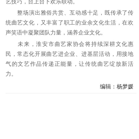
艺技巧，台上台下欢乐联动。
电影工作
整场演出雅俗共赏、互动感十足，既传承了传
电影创作
电影市场
统曲艺文化，又丰富了职工的业余文化生活，在欢
机关党建
声笑语中凝聚团队力量，涵养企业文化。
未来，淮安市曲艺家协会将持续深耕文化惠
党建要闻
学习在线
民，常态化开展曲艺进企业、进基层活动，用接地
文化人才
气的文艺作品传递正能量，让传统曲艺绽放新活
力。
紫金人才
职称评审
编辑：杨梦媛
数据资源
公共服务
新时代公民素养
新闻出版
作品著作权
提升资源库
政务服务
登记服务
科研创新
智库服务
文艺创作