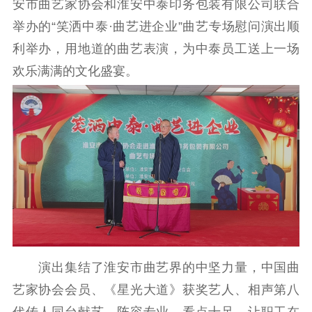
安市曲艺家协会和淮安中泰印务包装有限公司联合
理论武装
举办的“笑洒中泰·曲艺进企业”曲艺专场慰问演出顺
理论学习
宣传宣讲
研究阐释
利举办，用地道的曲艺表演，为中泰员工送上一场
欢乐满满的文化盛宴。
哲学社科
社科强省
工作通知
成果集萃
江苏文脉
资料下载
新闻宣传
主题宣传
对外宣传
新闻发布
记者之家
品牌栏目
文化文艺
演出集结了淮安市曲艺界的中坚力量，中国曲
精品生产
文化惠民
文化传承
艺家协会会员、《星光大道》获奖艺人、相声第八
文化交流
体制改革
文化产业