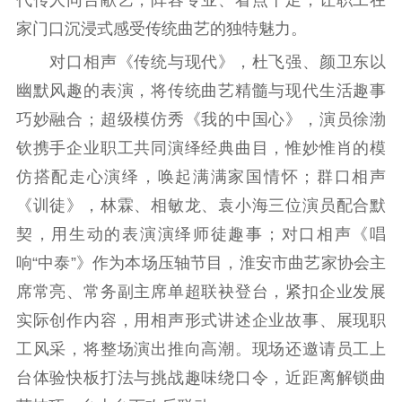
代传人同台献艺，阵容专业、看点十足，让职工在
紫金文化艺术节
品牌活动
紫艺舞台
家门口沉浸式感受传统曲艺的独特魅力。
精神文明
对口相声《传统与现代》，杜飞强、颜卫东以
幽默风趣的表演，将传统曲艺精髓与现代生活趣事
文明创建
文明实践
文明培育
巧妙融合；超级模仿秀《我的中国心》，演员徐渤
先进典型
钦携手企业职工共同演绎经典曲目，惟妙惟肖的模
社会宣传
仿搭配走心演绎，唤起满满家国情怀；群口相声
《训徒》，林霖、相敏龙、袁小海三位演员配合默
思想政治教育
爱国主义教育
全民国防教育
契，用生动的表演演绎师徒趣事；对口相声《唱
红色资源保护利
用
响“中泰”》作为本场压轴节目，淮安市曲艺家协会主
席常亮、常务副主席单超联袂登台，紧扣企业发展
新闻出版
实际创作内容，用相声形式讲述企业故事、展现职
精品出版
全民阅读
出版监管
工风采，将整场演出推向高潮。现场还邀请员工上
扫黄打非
台体验快板打法与挑战趣味绕口令，近距离解锁曲