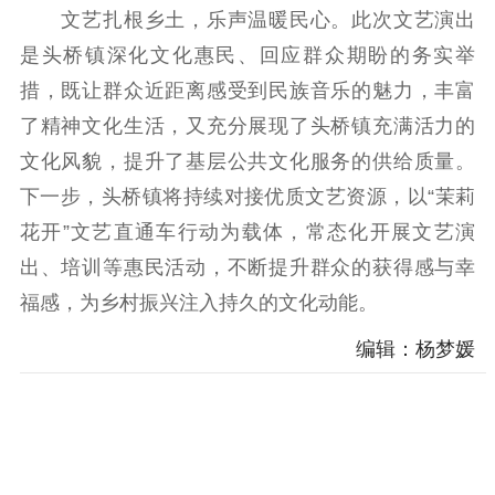
电影工作
文艺扎根乡土，乐声温暖民心。此次文艺演出
是头桥镇深化文化惠民、回应群众期盼的务实举
电影创作
电影市场
措，既让群众近距离感受到民族音乐的魅力，丰富
机关党建
了精神文化生活，又充分展现了头桥镇充满活力的
文化风貌，提升了基层公共文化服务的供给质量。
党建要闻
学习在线
下一步，头桥镇将持续对接优质文艺资源，以“茉莉
文化人才
花开”文艺直通车行动为载体，常态化开展文艺演
紫金人才
职称评审
出、培训等惠民活动，不断提升群众的获得感与幸
福感，为乡村振兴注入持久的文化动能。
数据资源
编辑：杨梦媛
公共服务
新时代公民素养
新闻出版
作品著作权
提升资源库
政务服务
登记服务
科研创新
智库服务
文艺创作