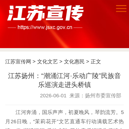
首页
江苏要闻
江苏宣传网
>
文化文艺
>
文化惠民
> 正文
公示公告
江苏扬州：“潮涌江河·乐动广陵”民族音
乐巡演走进头桥镇
通知公告
信息公开制度
信息公开指南
2026-06-01
来源：扬州市委宣传部
信息公开年度报
告
政策法规
江河奔涌，国乐声声，初夏晚风，琴韵流芳。5
工作动态
月26日晚，“茉莉花开”文艺直通车行动满载艺术热