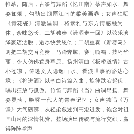
帷幕。随后，古筝与舞蹈《忆江南》筝声如水、舞
紫金文化艺术节
品牌活动
紫艺舞台
姿如烟，勾勒出烟雨江南的柔美画卷；女声独唱
精神文明
《青花瓷》清澈温润，将素雅与东方情感融为一
体，余味悠长。二胡独奏《潇洒走一回》以弦乐演
文明创建
文明实践
文明培育
绎豪迈洒脱，道尽快意恩仇；二胡重奏《新赛马》
先进典型
两把二胡交替竞奏，马蹄奔腾、赛马嘶鸣，技巧华
社会宣传
丽，令人仿佛置身草原。扬州清曲《板桥道情》古
思想政治教育
爱国主义教育
全民国防教育
朴苍凉，传递文人隐逸山水、看淡世事的豁达心
红色资源保护利
境；《将进酒》以李白诗篇入曲，旋律跌宕起伏，
用
唱出狂放与孤傲。竹笛与舞蹈《当》曲调昂扬、舞
姿灵动，唤醒一代人的青春记忆；女声独唱《万
新闻出版
疆》大气磅礴，从轻柔叙述到高潮迸发，饱含对祖
精品出版
全民阅读
出版监管
国山河的深情礼赞。整场演出传统与流行交织，赢
扫黄打非
得阵阵掌声。