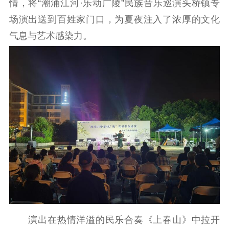
情，将“潮涌江河·乐动广陵”民族音乐巡演头桥镇专
理论武装
场演出送到百姓家门口，为夏夜注入了浓厚的文化
理论学习
宣传宣讲
研究阐释
气息与艺术感染力。
哲学社科
社科强省
工作通知
成果集萃
江苏文脉
资料下载
新闻宣传
主题宣传
对外宣传
新闻发布
记者之家
品牌栏目
文化文艺
精品生产
文化惠民
文化传承
演出在热情洋溢的民乐合奏《上春山》中拉开
文化交流
体制改革
文化产业