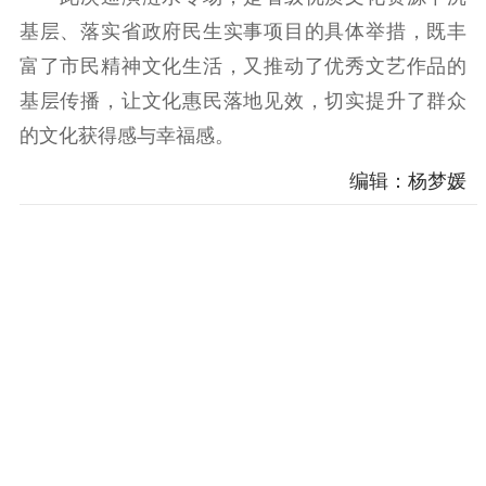
科研创新
智库服务
文艺创作
基层、落实省政府民生实事项目的具体举措，既丰
服务管理平台
管理平台
服务管理
富了市民精神文化生活，又推动了优秀文艺作品的
文化产业
数字出版
新闻发布工作备
统计分析
审读服务
案管理系统
基层传播，让文化惠民落地见效，切实提升了群众
电影
理论宣讲
政工继续教育学
的文化获得感与幸福感。
服务
共建共享平台
习平台
编辑：杨梦媛
责任编辑注册
业务申报系统