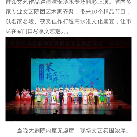
群众文艺作品巡演淮安涟水专场精彩上演。省内多
理论武装
家专业文艺院团艺术家齐聚，带来10个精品节目，
以名家名段、获奖佳作打造高水准文化盛宴，让市
理论学习
宣传宣讲
研究阐释
民在家门口尽享文艺魅力。
哲学社科
社科强省
工作通知
成果集萃
江苏文脉
资料下载
新闻宣传
主题宣传
对外宣传
新闻发布
记者之家
品牌栏目
文化文艺
精品生产
文化惠民
文化传承
当晚大剧院内座无虚席，现场文艺氛围浓厚。