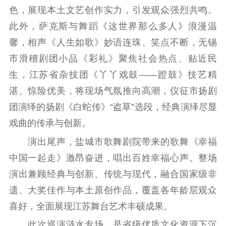
色，展现本土文艺创作实力，引发观众强烈共鸣。
电影工作
此外，萨克斯与舞蹈《这世界那么多人》浪漫温
电影创作
电影市场
馨，相声《人生如歌》妙语连珠、笑点不断，无锡
市滑稽剧团小品《彩礼》聚焦社会热点、贴近民
机关党建
生，江苏省杂技团《丫丫戏鼓——蹬鼓》技艺精
党建要闻
学习在线
湛、惊险优美，将现场气氛推向高潮，仪征市扬剧
团演绎的扬剧《白蛇传》“盗草”选段，经典演绎尽显
文化人才
戏曲的传承与创新。
紫金人才
职称评审
演出尾声，盐城市歌舞剧院带来的歌舞《幸福
数据资源
中国一起走》激昂奋进，唱出百姓幸福心声。整场
演出兼顾经典与创新、传统与现代，融合国家级非
公共服务
遗、大奖佳作与本土原创作品，覆盖各年龄层观众
新时代公民素养
新闻出版
作品著作权
喜好，全面展现江苏舞台艺术丰硕成果。
提升资源库
政务服务
登记服务
此次巡演涟水专场，是省级优质文化资源下沉