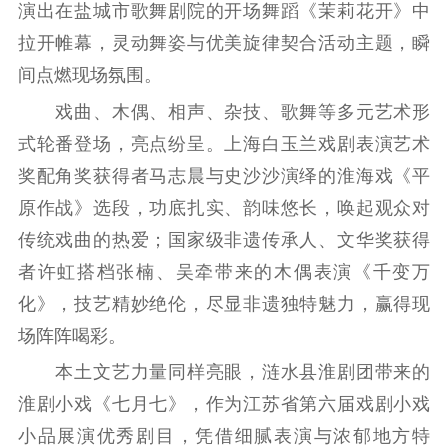
文化交流
体制改革
文化产业
演出在盐城市歌舞剧院的开场舞蹈《茉莉花开》中
紫金文化艺术节
品牌活动
紫艺舞台
拉开帷幕，灵动舞姿与优美旋律契合活动主题，瞬
间点燃现场氛围。
精神文明
戏曲、木偶、相声、杂技、歌舞等多元艺术形
文明创建
文明实践
文明培育
式轮番登场，亮点纷呈。上海白玉兰戏剧表演艺术
先进典型
奖配角奖获得者马志晨与史沙沙演绎的淮海戏《平
原作战》选段，功底扎实、韵味悠长，唤起观众对
社会宣传
传统戏曲的热爱；国家级非遗传承人、文华奖获得
思想政治教育
爱国主义教育
全民国防教育
者许虹搭档张楠、吴牵带来的木偶表演《千变万
红色资源保护利
化》，技艺精妙绝伦，尽显非遗独特魅力，赢得现
用
场阵阵喝彩。
新闻出版
本土文艺力量同样亮眼，涟水县淮剧团带来的
精品出版
全民阅读
出版监管
淮剧小戏《七月七》，作为江苏省第六届戏剧小戏
小品展演优秀剧目，凭借细腻表演与浓郁地方特
扫黄打非