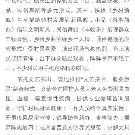
个接地气、贴民生的原创文艺节目，涵盖快板、小
紫金文化艺术节
品牌活动
紫艺舞台
品、民俗舞蹈等多元形式。其中，快板《乡村新
貌》生动描绘镇村发展崭新风貌，小品《喜事新
精神文明
办》倡导文明新风，民俗舞蹈《丰收乐》展现群众
文明创建
文明实践
文明培育
丰收喜悦，乡音乡曲演绎乡土风情，通俗易懂的表
先进典型
演形式广受村民喜爱。演出现场气氛热烈，台上演
员倾情演绎，台下群众驻足观看，阵阵掌声不绝于
社会宣传
耳，不少村民用手机定格精彩瞬间。
思想政治教育
爱国主义教育
全民国防教育
依托文艺演出，该地推行“文艺搭台、服务惠
红色资源保护利
民”融合模式：义诊台前医护人员为老人免费测量血
用
压、血糖，筛查慢性疾病，提供专业健康咨询服
新闻出版
务，守护村民身体健康；工作人员结合真实案例，
开展移风易俗宣传，倡导婚事新办、丧事简办，摒
精品出版
全民阅读
出版监管
弃陈规陋习；志愿者普及文明养犬规范，讲解犬只
扫黄打非