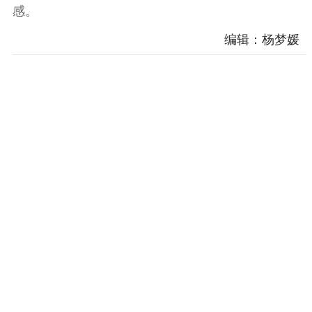
感。
服务管理平台
管理平台
服务管理
文化产业
数字出版
新闻发布工作备
编辑：杨梦媛
统计分析
审读服务
案管理系统
电影
理论宣讲
政工继续教育学
服务
共建共享平台
习平台
责任编辑注册
业务申报系统