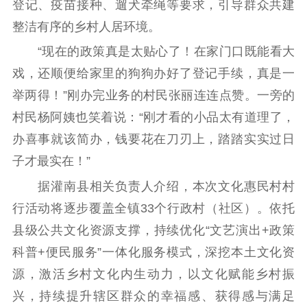
登记、疫苗接种、遛犬牵绳等要求，引导群众共建
电影工作
整洁有序的乡村人居环境。
电影创作
电影市场
“现在的政策真是太贴心了！在家门口既能看大
戏，还顺便给家里的狗狗办好了登记手续，真是一
机关党建
举两得！”刚办完业务的村民张丽连连点赞。一旁的
党建要闻
学习在线
村民杨阿姨也笑着说：“刚才看的小品太有道理了，
办喜事就该简办，钱要花在刀刃上，踏踏实实过日
文化人才
子才最实在！”
紫金人才
职称评审
据灌南县相关负责人介绍，本次文化惠民村村
数据资源
行活动将逐步覆盖全镇33个行政村（社区）。依托
县级公共文化资源支撑，持续优化“文艺演出+政策
公共服务
科普+便民服务”一体化服务模式，深挖本土文化资
新时代公民素养
新闻出版
作品著作权
源，激活乡村文化内生动力，以文化赋能乡村振
提升资源库
政务服务
登记服务
兴，持续提升辖区群众的幸福感、获得感与满足
科研创新
智库服务
文艺创作