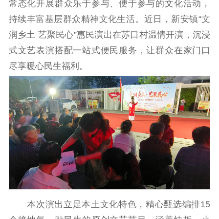
常态化开展群众乐于参与、便于参与的文化活动，
理论武装
持续丰富基层群众精神文化生活。近日，新安镇“文
润乡土 艺聚民心”惠民演出在苏口村温情开演，沉浸
理论学习
宣传宣讲
研究阐释
式文艺表演搭配一站式便民服务，让群众在家门口
哲学社科
尽享暖心民生福利。
社科强省
工作通知
成果集萃
江苏文脉
资料下载
新闻宣传
主题宣传
对外宣传
新闻发布
记者之家
品牌栏目
文化文艺
精品生产
文化惠民
文化传承
本次演出立足本土文化特色，精心甄选编排15
文化交流
体制改革
文化产业