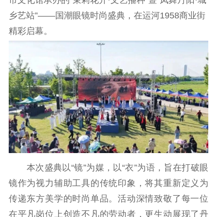
公示公告
乡艺站”——国潮眼镜时尚盛典，在运河1958商业街
通知公告
信息公开制度
信息公开指南
精彩启幕。
信息公开年度报
告
政策法规
工作动态
理论武装
理论学习
宣传宣讲
研究阐释
哲学社科
本次盛典以“镜”为媒，以“衣”为语，旨在打破眼
社科强省
工作通知
成果集萃
镜作为视力辅助工具的传统印象，将其重新定义为
江苏文脉
资料下载
传递东方美学的时尚单品。活动深情致敬了每一位
新闻宣传
在平凡岗位上创造不凡的劳动者，更生动展现了丹