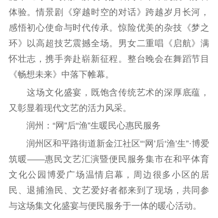
体验。情景剧《穿越时空的对话》跨越岁月长河，
感悟初心使命与时代传承。惊险优美的杂技《梦之
环》以高超技艺震撼全场。男女二重唱《启航》满
怀壮志，携手奔赴崭新征程。整台晚会在舞蹈节目
《畅想未来》中落下帷幕。
这场文化盛宴，既饱含传统艺术的深厚底蕴，
又彰显着现代文艺的活力风采。
润州：“网”后“渔”生暖民心惠民服务
润州区和平路街道新金江社区“‘网’后‘渔’生”·博爱
筑暖——惠民文艺汇演暨便民服务集市在和平体育
文化公园博爱广场温情启幕，周边很多小区的居
民、退捕渔民、文艺爱好者都来到了现场，共同参
与这场集文化盛宴与便民服务于一体的暖心活动。