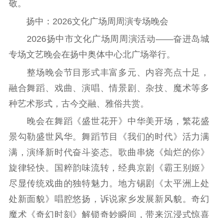
敬。
数据资源
扬中：2026文化广场周周演专场晚会
2026扬中市文化广场周周演活动——奋进岛城
公共服务
专场文艺晚会在扬中奥体中心北广场举行。
新时代公民素养
新闻出版
作品著作权
整场晚会节目形式丰富多元、内容亮点十足，
提升资源库
政务服务
登记服务
融合舞蹈、戏曲、演唱、情景剧、杂技、魔术等多
科研创新
智库服务
文艺创作
种艺术形式，古今交融、雅俗共赏。
服务管理平台
管理平台
服务管理
文化产业
数字出版
新闻发布工作备
晚会在舞蹈《盛世花开》中华美开场，繁花盛
统计分析
审读服务
案管理系统
景勾勒盛世风华。舞蹈节目《我们的时代》活力满
电影
理论宣讲
政工继续教育学
满，演绎新时代奋斗姿态。歌曲串烧《灿烂的你》
服务
共建共享平台
习平台
旋律轻快。国粹韵味流转，经典京剧《霸王别姬》
责任编辑注册
业务申报系统
尽显传统戏曲的独特魅力。地方锡剧《太平洲上处
处新面貌》唱腔悠扬，诉说家乡发展新风貌。奇幻
魔术《奇幻时刻》解锁奇妙瞬间，带来沉浸式惊喜