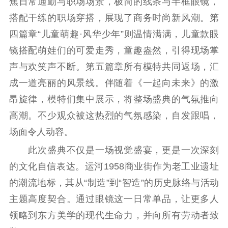
焦日常通勤与职场场景，极简的线条与半框眼镜，
红色资源保护利
搭配干练的职场穿搭，展现了商务时尚新风潮。第
用
四篇章“儿童萌趣·风华少年”则温情满满，儿童款眼
新闻出版
镜搭配萌娃们的可爱走秀，童趣盎然，引得现场掌
声与欢笑声不断。第五篇章所有模特共同返场，汇
精品出版
全民阅读
出版监管
成一道亮丽的风景线。伴随着《一起向未来》的激
扫黄打非
昂旋律，模特们集中展示，将整场盛典的气氛推向
电影工作
高潮。不少观众被这热烈的气氛感染，自发跟唱，
场面令人动容。
电影创作
电影市场
此次盛典不仅是一场视觉盛宴，更是一次深刻
机关党建
的文化自信表达。运河1958商业街作为老工业遗址
党建要闻
学习在线
的潮流地标，其从“制造”到“智造”的历史脉络与活动
主题高度契合。通过眼镜这一日常单品，让更多人
文化人才
领略到东方美学的现代生命力，并向所有劳动者致
紫金人才
职称评审