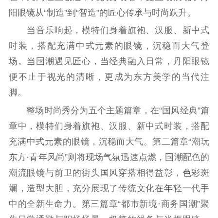
阳眼镜从“制造”到“智造”的匠心传承与时尚跃升。
主题宣传
对外宣传
新闻发布
当音乐响起，模特们身着旗袍、汉服、新中式
记者之家
品牌栏目
时装，搭配充满中式元素的眼镜，沉稳而大气登
文化文艺
场。当国潮遇见匠心，当经典融入日常，丹阳眼镜
精品生产
文化惠民
文化传承
便不止于视光的清晰，更成为东方美学的当代注
文化交流
体制改革
文化产业
脚。
紫金文化艺术节
品牌活动
紫艺舞台
整场时尚秀分为五个主题篇章，在“国风经典”篇
章中，模特们身着旗袍、汉服、新中式时装，搭配
精神文明
充满中式元素的眼镜，沉稳而大气。第二篇章“潮玩
文明创建
文明实践
文明培育
东方·青年风尚”则将现场气氛迅速点燃，国潮配色的
先进典型
潮流眼镜与前卫的街头国风穿搭相得益彰，色彩斑
斓，造型大胆，充分展现了传统文化在年轻一代手
社会宣传
中的全新生命力。第三篇章“都市新境·商务国潮”聚
思想政治教育
爱国主义教育
全民国防教育