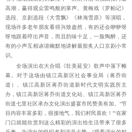
高潮，赢得观众雷鸣般的掌声。黄梅戏《罗帕记》
选段、京剧选段《大雪飘》《林海雪原》等演唱，
现场许多老年朋友看得兴致盎然，有的还会咿咿呀
呀地跟着哼出声音，而且韵味十足，一脸陶醉，还
有的小声互相诙谐幽默地讲解最脍炙人口京剧小常
识。
全场演出在大合唱《壮美延安》歌声中落下帷
幕。对于这场由镇江高新区社会事业局（蒋乔街
道）、镇江高新区蒋乔街道新时代文明实践所主
办，镇江高新区蒋乔街道文化站、镇江高新区蒋乔
街道七里社区承办文化演出盛宴市民赞美有加。“节
目内容丰富多彩，很接地气，我们村民喜欢！”“在家
门口就能欣赏到这么精彩的演出给生活带来了很多