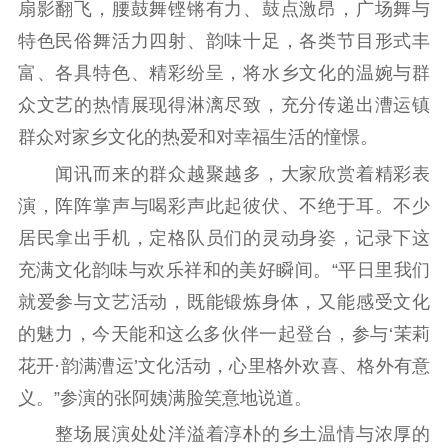
扇影翻飞，腰鼓舞铿锵有力、鼓点激昂，广场舞与
提升资源库
政务服务
登记服务
特色民俗舞活力四射、韵味十足，各类节目形式丰
科研创新
智库服务
文艺创作
服务管理平台
管理平台
服务管理
富、各具特色、精彩纷呈，将水乡文化的温婉与群
众文艺的热情展现得淋漓尽致，充分传递出漕运镇
文化产业
数字出版
新闻发布工作备
统计分析
审读服务
案管理系统
群众对家乡文化的热爱和对幸福生活的憧憬。
电影
理论宣讲
政工继续教育学
闻讯而来的群众越聚越多，大家欣赏着精彩表
服务
共建共享平台
习平台
演，阵阵掌声与喝彩声此起彼伏、不绝于耳。不少
责任编辑注册
业务申报系统
居民拿出手机，定格队员们的灵动身姿，记录下这
充满文化韵味与欢乐祥和的美好瞬间。“平日里我们
就爱参与文艺活动，既能锻炼身体，又能感受文化
的魅力，今天能和这么多伙伴一起登台，参与‘茉莉
花开·韵满漕运’文化活动，心里格外欢喜、格外有意
义。”参演的张阿姨满脸笑意地说道。
整场展演处处洋溢着淳朴的乡土温情与浓厚的