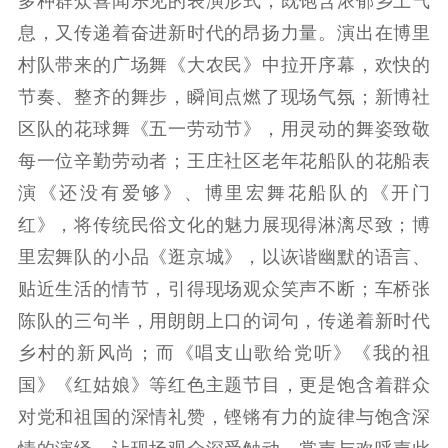
多种群众喜闻乐见的表演形式，既饱含浓郁乡土气
精品生产
文化惠民
文化传承
息，又传递着奋进新时代的昂扬力量。演出在博里
文化交流
体制改革
文化产业
村队带来的广场舞《大农民》中拉开序幕，欢快的
紫金文化艺术节
品牌活动
紫艺舞台
节奏、整齐的舞步，瞬间点燃了现场气氛；新博社
精神文明
区队的花球舞《五一劳动节》，用灵动的舞姿致敬
每一位辛勤劳动者；王庄社区老年花船队的花船表
文明创建
文明实践
文明培育
演《还没有爱够》、博里宏舞花船队的《开门
先进典型
红》，将传统民俗文化的魅力展现得淋漓尽致；博
社会宣传
里宏舞队的小品《逛京城》，以诙谐幽默的语言、
贴近生活的情节，引得现场观众笑声不断；车桥张
思想政治教育
爱国主义教育
全民国防教育
陈队的三句半，用朗朗上口的词句，传递着新时代
红色资源保护利
乡村的新风尚；而《唱支山歌给党听》《我的祖
用
国》《红姑娘》等红色主题节目，更是饱含着群众
新闻出版
对党和祖国的深情礼赞，铿锵有力的旋律与饱含深
精品出版
全民阅读
出版监管