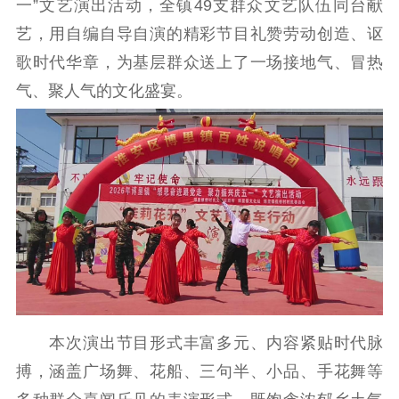
一”文艺演出活动，全镇49支群众文艺队伍同台献
工作动态
艺，用自编自导自演的精彩节目礼赞劳动创造、讴
歌时代华章，为基层群众送上了一场接地气、冒热
理论武装
气、聚人气的文化盛宴。
理论学习
宣传宣讲
研究阐释
哲学社科
社科强省
工作通知
成果集萃
江苏文脉
资料下载
新闻宣传
主题宣传
对外宣传
新闻发布
记者之家
品牌栏目
本次演出节目形式丰富多元、内容紧贴时代脉
搏，涵盖广场舞、花船、三句半、小品、手花舞等
文化文艺