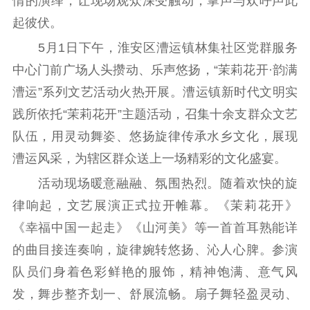
情的演绎，让现场观众深受触动，掌声与欢呼声此
扫黄打非
起彼伏。
5月1日下午，淮安区漕运镇林集社区党群服务
电影工作
中心门前广场人头攒动、乐声悠扬，“茉莉花开·韵满
电影创作
电影市场
漕运”系列文艺活动火热开展。漕运镇新时代文明实
践所依托“茉莉花开”主题活动，召集十余支群众文艺
机关党建
队伍，用灵动舞姿、悠扬旋律传承水乡文化，展现
党建要闻
学习在线
漕运风采，为辖区群众送上一场精彩的文化盛宴。
文化人才
活动现场暖意融融、氛围热烈。随着欢快的旋
律响起，文艺展演正式拉开帷幕。《茉莉花开》
紫金人才
职称评审
《幸福中国一起走》《山河美》等一首首耳熟能详
数据资源
的曲目接连奏响，旋律婉转悠扬、沁人心脾。参演
队员们身着色彩鲜艳的服饰，精神饱满、意气风
公共服务
发，舞步整齐划一、舒展流畅。扇子舞轻盈灵动、
新时代公民素养
新闻出版
作品著作权