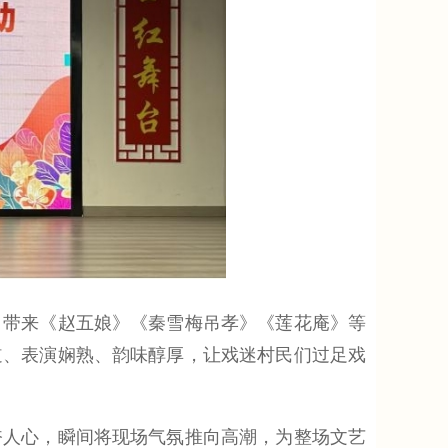
带来《赵五娘》《秦雪梅吊孝》《莲花庵》等
道、表演娴熟、韵味醇厚，让戏迷村民们过足戏
人心，瞬间将现场气氛推向高潮，为整场文艺