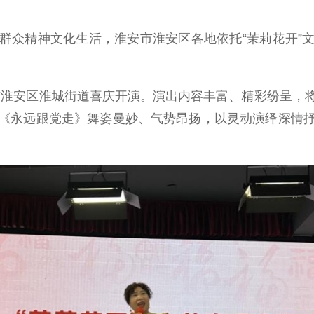
众精神文化生活，淮安市淮安区各地依托“茉莉花开”文
市淮安区淮城街道喜庆开演。演出内容丰富、精彩纷呈，
《永远跟党走》舞姿曼妙、气势昂扬，以灵动演绎深情