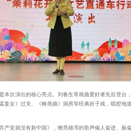
本次演出的核心亮点。刘春生等戏曲爱好者先后登台，
孟姜女》过关、《柳燕娘》洞房等经典折子戏，唱腔地
产党就没有新中国》，嘹亮雄浑的歌声催人奋进、振奋