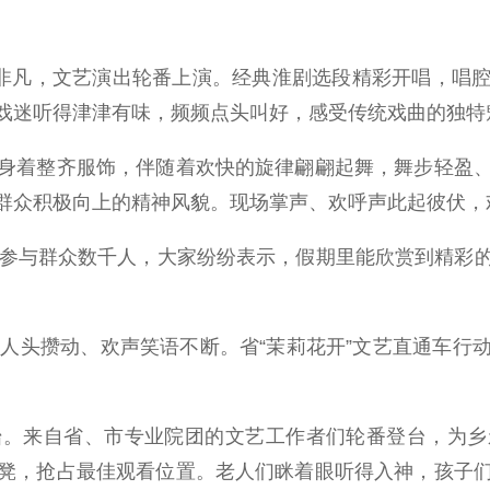
非凡，文艺演出轮番上演。经典淮剧选段精彩开唱，唱腔
戏迷听得津津有味，频频点头叫好，感受传统戏曲的独特
着整齐服饰，伴随着欢快的旋律翩翩起舞，舞步轻盈、
群众积极向上的精神风貌。现场掌声、欢呼声此起彼伏，
参与群众数千人，大家纷纷表示，假期里能欣赏到精彩的
头攒动、欢声笑语不断。省“茉莉花开”文艺直通车行
来自省、市专业院团的文艺工作者们轮番登台，为乡
凳，抢占最佳观看位置。老人们眯着眼听得入神，孩子