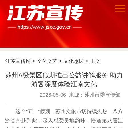
首页
江苏要闻
江苏宣传网
>
文化文艺
>
文化惠民
> 正文
苏州A级景区假期推出公益讲解服务 助力
公示公告
游客深度体验江南文化
通知公告
信息公开制度
信息公开指南
2026-05-06
来源：苏州市委宣传部
信息公开年度报
告
政策法规
这个“五一”假期，苏州文旅市场持续火热，八方
工作动态
游客奔赴到此，深入感受吴地韵味。恰逢第八届江