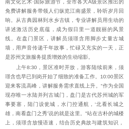
南文化艺术·国际旅游节，全市各大A级景区推出的
理论武装
免费讲解服务带领人们纵览江南盛景，聆听岁月回
理论学习
宣传宣讲
研究阐释
响。从古典园林到水乡古镇，专业讲解员用生动的
讲述激活历史底蕴，成为假日里一道靓丽的风景
哲学社科
线。在盘门景区，讲解员须璟含用脚步丈量古城
社科强省
工作通知
成果集萃
墙，用声音传递千年故事，忙碌又充实的一天，正
江苏文脉
资料下载
是苏州文旅服务提质增效的生动缩影。
上午8:30，景区准时开放，游客陆续前来，须
新闻宣传
璟含也早已到岗开始了细致的准备工作。10:00景区
主题宣传
对外宣传
新闻发布
迎来客流高峰，讲解服务需求直线上升。“作为全国
记者之家
品牌栏目
现存唯一水陆并列古城门，盘门是古代苏州城的军
文化文艺
事要塞，陆门设瓮城，水门控通航，‘北看长城之
雄，南看盘门之秀’说的就是这里。”站在古朴的城楼
精品生产
文化惠民
文化传承
上，须璟含放慢语速，结合历史典故与建筑知识，
文化交流
体制改革
文化产业