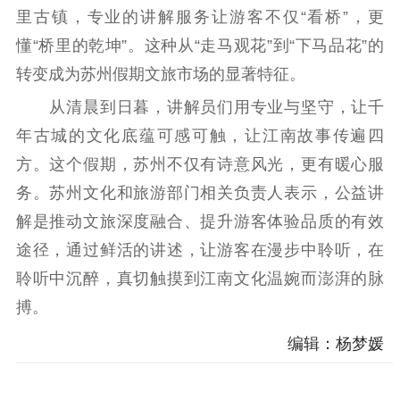
电影工作
里古镇，专业的讲解服务让游客不仅“看桥”，更
懂“桥里的乾坤”。这种从“走马观花”到“下马品花”的
电影创作
电影市场
转变成为苏州假期文旅市场的显著特征。
机关党建
从清晨到日暮，讲解员们用专业与坚守，让千
年古城的文化底蕴可感可触，让江南故事传遍四
党建要闻
学习在线
方。这个假期，苏州不仅有诗意风光，更有暖心服
文化人才
务。苏州文化和旅游部门相关负责人表示，公益讲
紫金人才
职称评审
解是推动文旅深度融合、提升游客体验品质的有效
途径，通过鲜活的讲述，让游客在漫步中聆听，在
数据资源
聆听中沉醉，真切触摸到江南文化温婉而澎湃的脉
公共服务
搏。
新时代公民素养
新闻出版
作品著作权
编辑：杨梦媛
提升资源库
政务服务
登记服务
科研创新
智库服务
文艺创作