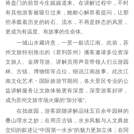
将盘门的前世今生娓娓道来。在讲解过程中，不时
紫金文化艺术节
品牌活动
紫艺舞台
有其他游客被吸引过来，她耐心解答着提问，让那
精神文明
些承载着历史的砖石、流水，不再是静态的风景，
更成为有温度、有故事的生命体。
文明创建
文明实践
文明培育
一城山水藏诗意，一景一叙话江南。此前，苏
先进典型
州文旅特别推出的《君到苏州》播客邀请多位资深
社会宣传
文旅人、金牌导游、讲解员用声音带领人们云游园
林、古镇、博物馆等点位，细说江南故事。此次江
思想政治教育
爱国主义教育
全民国防教育
南文化艺术・国际旅游节期间，各大景区专业的公
红色资源保护利
用
益讲解服务让文旅体验更有深度，深受游客好评，
成为苏州文旅市场火爆的“加分项”。
新闻出版
在拙政园，游客跟随讲解品味五百余年园林的
精品出版
全民阅读
出版监管
叠山理水之妙；在周庄古镇，水乡风貌与人文典故
扫黄打非
交织的叙述让“中国第一水乡”的魅力更加立体；在同