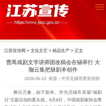
首页
江苏要闻
江苏宣传网
>
文化文艺
>
精品生产
> 正文
公示公告
曹禺戏剧文学讲师团改稿会在锡举行 大
通知公告
信息公开制度
信息公开指南
咖云集把脉剧本创作
信息公开年度报
2026-06-10
来源：中共无锡市委宣传部
告
政策法规
舞台万象，始于剧本。作为无锡市首届“锡剧
工作动态
日”主题活动的重头戏，6月8日，中国戏剧家协会曹