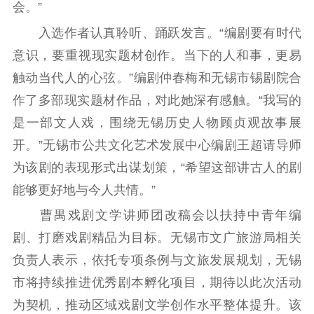
紫金文化艺术节
品牌活动
紫艺舞台
会。”
入选作者认真聆听、踊跃发言。“编剧要有时代
精神文明
意识，要重视现实题材创作。当下的人和事，更易
文明创建
文明实践
文明培育
触动当代人的心弦。”编剧仲春梅和无锡市锡剧院合
先进典型
作了多部现实题材作品，对此她深有感触。“我写的
是一部文人戏，围绕无锡历史人物顾贞观故事展
社会宣传
开。”无锡市公共文化艺术发展中心编剧王超请导师
思想政治教育
爱国主义教育
全民国防教育
为该剧的表现形式出谋划策，“希望这部讲古人的剧
红色资源保护利
能够更好地与今人共情。”
用
曹禺戏剧文学讲师团改稿会以扶持中青年编
新闻出版
剧、打磨戏剧精品为目标。无锡市文广旅游局相关
精品出版
全民阅读
出版监管
负责人表示，依托专项条例与文旅发展规划，无锡
扫黄打非
市将持续推进优秀剧本孵化项目，期待以此次活动
为契机，推动区域戏剧文学创作水平整体提升。该