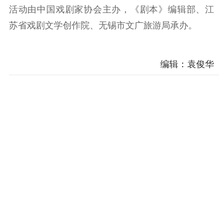
电影工作
活动由中国戏剧家协会主办，《剧本》编辑部、江
电影创作
电影市场
苏省戏剧文学创作院、无锡市文广旅游局承办。
机关党建
编辑：袁俊华
党建要闻
学习在线
文化人才
紫金人才
职称评审
数据资源
公共服务
新时代公民素养
新闻出版
作品著作权
提升资源库
政务服务
登记服务
科研创新
智库服务
文艺创作
服务管理平台
管理平台
服务管理