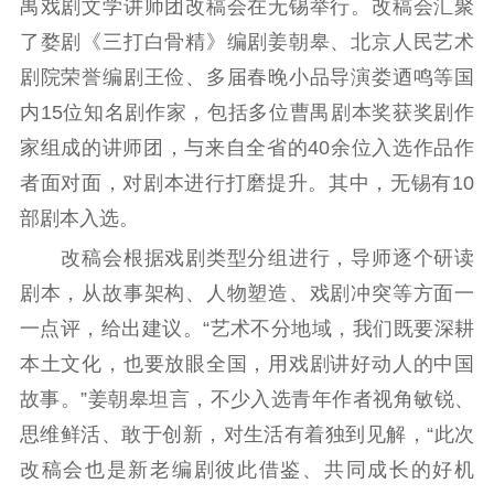
理论武装
禺戏剧文学讲师团改稿会在无锡举行。改稿会汇聚
了婺剧《三打白骨精》编剧姜朝皋、北京人民艺术
理论学习
宣传宣讲
研究阐释
剧院荣誉编剧王俭、多届春晚小品导演娄迺鸣等国
哲学社科
内15位知名剧作家，包括多位曹禺剧本奖获奖剧作
家组成的讲师团，与来自全省的40余位入选作品作
社科强省
工作通知
成果集萃
者面对面，对剧本进行打磨提升。其中，无锡有10
江苏文脉
资料下载
部剧本入选。
新闻宣传
改稿会根据戏剧类型分组进行，导师逐个研读
主题宣传
对外宣传
新闻发布
剧本，从故事架构、人物塑造、戏剧冲突等方面一
记者之家
品牌栏目
一点评，给出建议。“艺术不分地域，我们既要深耕
本土文化，也要放眼全国，用戏剧讲好动人的中国
文化文艺
故事。”姜朝皋坦言，不少入选青年作者视角敏锐、
精品生产
文化惠民
文化传承
思维鲜活、敢于创新，对生活有着独到见解，“此次
文化交流
体制改革
文化产业
改稿会也是新老编剧彼此借鉴、共同成长的好机